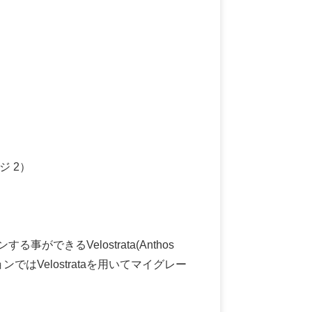
ジ 2）
きるVelostrata(Anthos
ンではVelostrataを用いてマイグレー