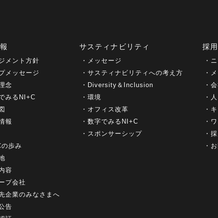
情報
サスティナビリティ
採
ジメント方針
メッセージ
ニ
プメッセージ
サスティナビリティへの考え方
メ
理念
Diversity＆Inclusion
会
でみるNI+C
環境
人
図
オフィス改革
キ
情報
数字でみるNI+C
ワ
スポンサーシップ
採
+Cの歩み
お
地
内容
ープ会社
先企業のみなさまへ
公告