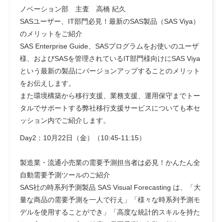
ノベーション部 主査 高橋 紀久
SASユーザー、IT部門必見！最新のSAS製品（SAS Viya）
のメリットをご紹介
SAS Enterprise Guide、SASプログラムをお使いのユーザ
様、およびSASを管理されているIT部門様向けにSAS Viya
という最新の製品にバージョンアップすることのメリット
をお伝えします。
また環境構築から移行支援、業務支援、運用保守までトー
タルでサポートする弊社移行支援サービスについても本セ
ッション内でご紹介します。
Day2：10月22日（金）（10:45-11:15）
製造業・流通小売業の需要予測担当者は必見！かんたん全
自動需要予測ツールのご紹介
SAS社の時系列予測製品 SAS Visual Forecasting は、「大
量な商品の需要予測を一人で行え」「様々な時系列予測モ
デルを使用することができ」「高度な統計的スキルを持た