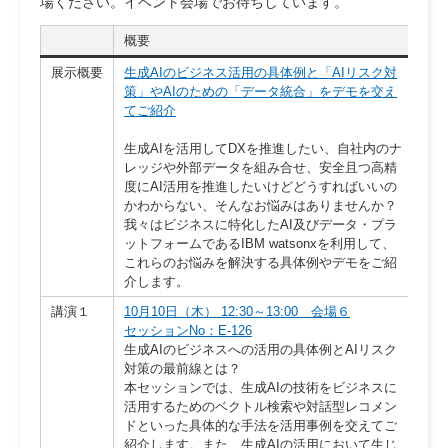
場ください。イベント会場でお待ちしています。
概要
展示概要
生成AIのビジネス活用の具体例と「AIリスク対
策」やAIのための「データ統合」をデモを交え
てご紹介
生成AIを活用してDXを推進したい、自社内のナ
レッジや外部データを組み合せ、安全且つ高精
度にAI活用を推進したいけどどうすればいいの
かわからない、そんなお悩みはありませんか？
我々はビジネスに特化したAI及びデータ・プラ
ットフォームであるIBM watsonxを利用して、
これらのお悩みを解決する具体例やデモをご紹
介します。
講演１
10月10日（木） 12:30～13:00 会場６
セッションNo：E-126
生成AIのビジネスへの活用の具体例とAIリスク
対策の最前線とは？
本セッションでは、生成AIの技術をビジネスに
活用するためのベクトル検索や対話型レコメン
ドといった具体的な手法を活用事例を交えてご
紹介します。また、生成AIの活用において生じ