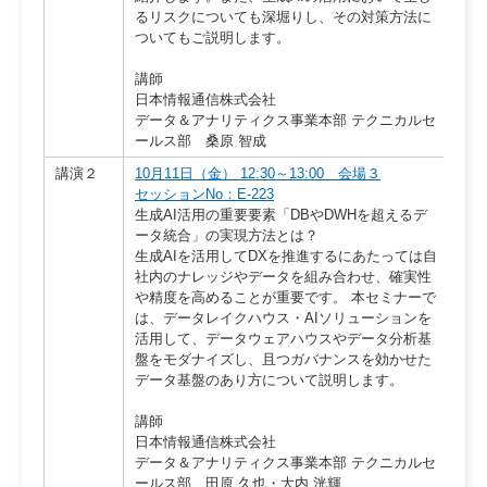
るリスクについても深堀りし、その対策方法に
ついてもご説明します。
講師
日本情報通信株式会社
データ＆アナリティクス事業本部 テクニカルセ
ールス部 桑原 智成
講演２
10月11日（金） 12:30～13:00 会場３
セッションNo：E-223
生成AI活用の重要要素「DBやDWHを超えるデ
ータ統合」の実現方法とは？
生成AIを活用してDXを推進するにあたっては自
社内のナレッジやデータを組み合わせ、確実性
や精度を高めることが重要です。 本セミナーで
は、データレイクハウス・AIソリューションを
活用して、データウェアハウスやデータ分析基
盤をモダナイズし、且つガバナンスを効かせた
データ基盤のあり方について説明します。
講師
日本情報通信株式会社
データ＆アナリティクス事業本部 テクニカルセ
ールス部 田原 久也・大内 洸輝