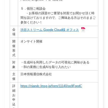
５．個別ご相談会
- お客様の課題やご要望を対面でお聞かせ頂く時
間を設けておりますので、ご興味ある方はそのままご
参加ください！
会
渋谷ストリーム Google Cloud様 オフィス
場
開
オンサイト開催
催
形
式
対
・生成AIを利用したデータの可視化に興味がある
象
・BIの業務に生成AIを取り入れたい
主
日本情報通信株式会社
催
詳
https://niandc.lmsg.jp/form/11140/os9FqodC
細
お
申
込