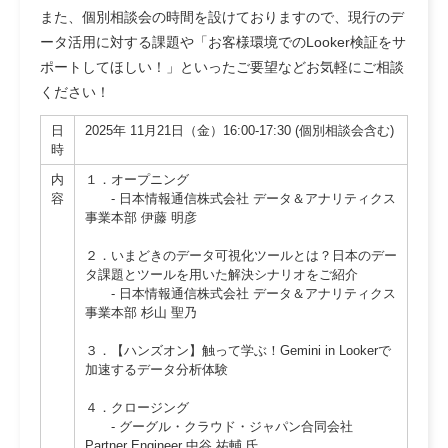
また、
個別相談会
の時間を設けておりますので、現行のデ
ータ活用に対する課題や「お客様環境でのLooker検証をサ
ポートしてほしい！」といったご要望などお気軽にご相談
ください！
日
2025年 11月21日（金）16:00-17:30 (個別相談会含む)
時
内
１．オープニング
容
- 日本情報通信株式会社 データ＆アナリティクス
事業本部 伊藤 明彦
２．いまどきのデータ可視化ツールとは？日本のデー
タ課題とツールを用いた解決シナリオをご紹介
- 日本情報通信株式会社 データ＆アナリティクス
事業本部 杉山 聖乃
３．【ハンズオン】触って学ぶ！Gemini in Lookerで
加速するデータ分析体験
４．クロージング
- グーグル・クラウド・ジャパン合同会社
Partner Engineer 中谷 祐輔 氏