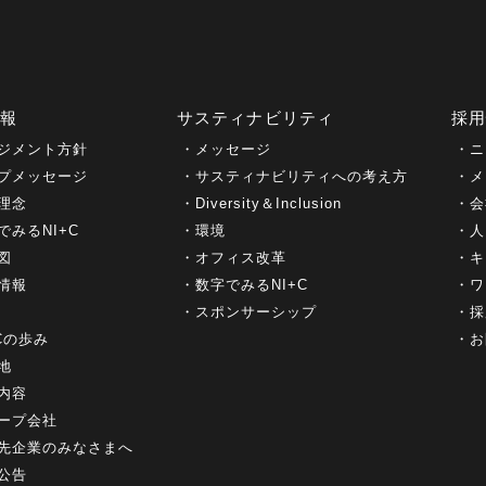
情報
サスティナビリティ
採
ジメント方針
メッセージ
ニ
プメッセージ
サスティナビリティへの考え方
メ
理念
Diversity＆Inclusion
会
でみるNI+C
環境
人
図
オフィス改革
キ
情報
数字でみるNI+C
ワ
スポンサーシップ
採
+Cの歩み
お
地
内容
ープ会社
先企業のみなさまへ
公告