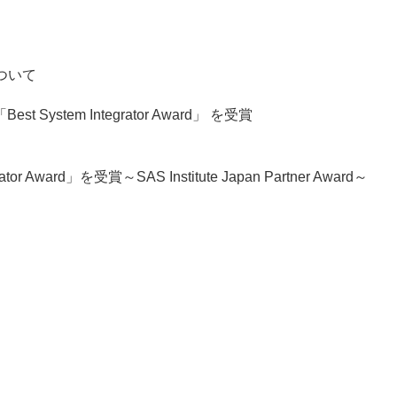
ついて
 「Best System Integrator Award」 を受賞
rator Award」を受賞～SAS Institute Japan Partner Award～