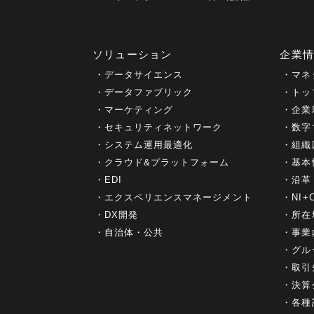
ソリューション
企業
データサイエンス
マネ
データファブリック
トッ
マーケティング
企業
セキュリティネットワーク
数字
システム運用最適化
組織
クラウド&プラットフォーム
基本
EDI
沿革
エクスペリエンスマネージメント
NI
DX開発
所在
自治体・公共
事業
グル
取引
決算
各種