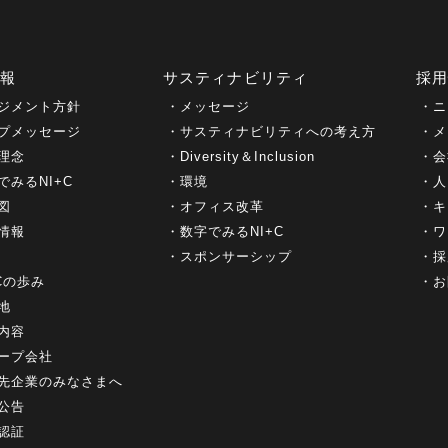
情報
サスティナビリティ
採
ジメント方針
メッセージ
ニ
プメッセージ
サスティナビリティへの考え方
メ
理念
Diversity＆Inclusion
会
でみるNI+C
環境
人
図
オフィス改革
キ
情報
数字でみるNI+C
ワ
スポンサーシップ
採
+Cの歩み
お
地
内容
ープ会社
先企業のみなさまへ
公告
認証