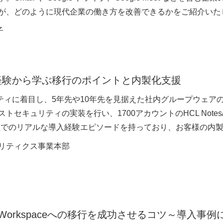
space が、どのように現代企業の働き方を改善できるかをご紹介い
子
経験から学ぶ移行のポイントと内製化支援
リティに着目し、5年先や10年先を見据えた社内グループウェ
リティの実装を行い、1700アカウントのHCL Notes/Dominoお
自社でのリアルな導入経験エピソードを持っており、お客様の内
ナリティクス事業本部
leWorkspaceへの移行を成功させるコツ～導入事