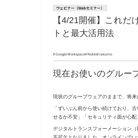
ウェビナー（Webセミナー）
【4/21開催】これ
トと最大活用法
# Google Workspace
# Notes
# rakumo
現在お使いのグルー
現状のグループウェアのままで、将来
「ずいぶん前から使い続けており、古
せるか不安」「セキュリティ面が心配
デジタルトランスフォーメーション（
不可欠となりました。オンラインでい