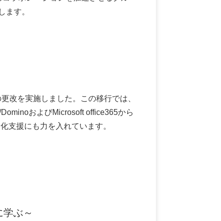
たします。
アの更改を実施しました。この移行では、
よびMicrosoft office365から
製化支援にも力を入れています。
例に学ぶ～