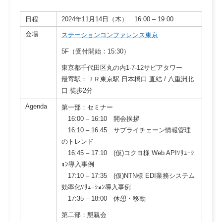
日程
2024年11月14日（木） 16:00 – 19:00
会場
ステーションコンファレンス東京
5F（受付開始：15:30）
東京都千代田区丸の内1-7-12サピアタワー
最寄駅：ＪＲ東京駅 日本橋口 直結 / 八重洲北
口 徒歩2分
Agenda
第一部：セミナー
16:00 – 16:10 開会挨拶
16:10 – 16:45
サプライチェーン情報管理
のトレンド
16:45 – 17:10
(仮)コクヨ様 Web APIｿﾘｭｰｼ
ｮﾝ導入事例
17:10 – 17:35
(仮)NTN様 EDI業務システム
効率化ｿﾘｭｰｼｮﾝ導入事例
17:35 – 18:00 休憩・移動
第二部：懇親会