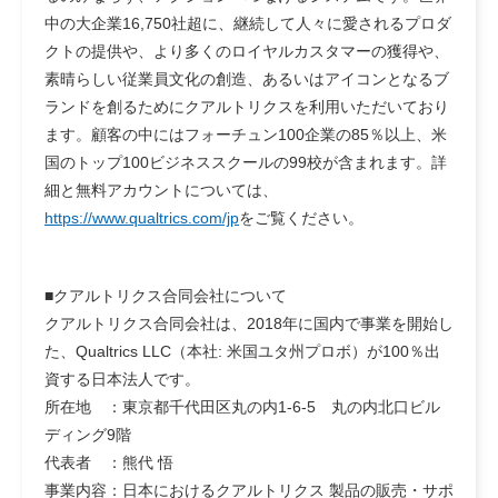
中の大企業16,750社超に、継続して人々に愛されるプロダ
クトの提供や、より多くのロイヤルカスタマーの獲得や、
素晴らしい従業員文化の創造、あるいはアイコンとなるブ
ランドを創るためにクアルトリクスを利用いただいており
ます。顧客の中にはフォーチュン100企業の85％以上、米
国のトップ100ビジネススクールの99校が含まれます。詳
細と無料アカウントについては、
https://www.qualtrics.com/jp
をご覧ください。
■クアルトリクス合同会社について
クアルトリクス合同会社は、2018年に国内で事業を開始し
た、Qualtrics LLC（本社: 米国ユタ州プロボ）が100％出
資する日本法人です。
所在地 ：東京都千代田区丸の内1-6-5 丸の内北口ビル
ディング9階
代表者 ：熊代 悟
事業内容：日本におけるクアルトリクス 製品の販売・サポ