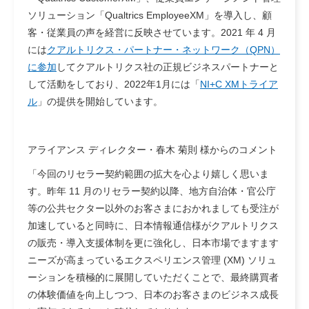
ソリューション「Qualtrics EmployeeXM」を導入し、顧
客・従業員の声を経営に反映させています。2021 年 4 月
には
クアルトリクス・パートナー・ネットワーク（QPN）
に参加
してクアルトリクス社の正規ビジネスパートナーと
して活動をしており、2022年1月には「
NI+C XMトライア
ル
」の提供を開始しています。
アライアンス ディレクター・春木 菊則 様からのコメント
「今回のリセラー契約範囲の拡大を心より嬉しく思いま
す。昨年 11 月のリセラー契約以降、地方自治体・官公庁
等の公共セクター以外のお客さまにおかれましても受注が
加速していると同時に、日本情報通信様がクアルトリクス
の販売・導入支援体制を更に強化し、日本市場でますます
ニーズが高まっているエクスペリエンス管理 (XM) ソリュ
ーションを積極的に展開していただくことで、最終購買者
の体験価値を向上しつつ、日本のお客さまのビジネス成長