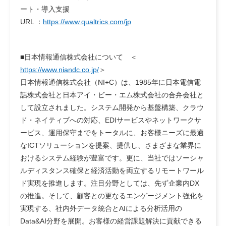
ート・導入支援
URL ：
https://www.qualtrics.com/jp
■日本情報通信株式会社について ＜
https://www.niandc.co.jp/
＞
日本情報通信株式会社（NI+C）は、1985年に日本電信電
話株式会社と日本アイ・ビー・エム株式会社の合弁会社と
して設立されました。システム開発から基盤構築、クラウ
ド・ネイティブへの対応、EDIサービスやネットワークサ
ービス、運用保守までをトータルに、お客様ニーズに最適
なICTソリューションを提案、提供し、さまざまな業界に
おけるシステム経験が豊富です。更に、当社ではソーシャ
ルディスタンス確保と経済活動を両立するリモートワール
ド実現を推進します。注目分野としては、先ず企業内DX
の推進。そして、顧客との更なるエンゲージメント強化を
実現する、社内外データ統合とAIによる分析活用の
Data&AI分野を展開。お客様の経営課題解決に貢献できる