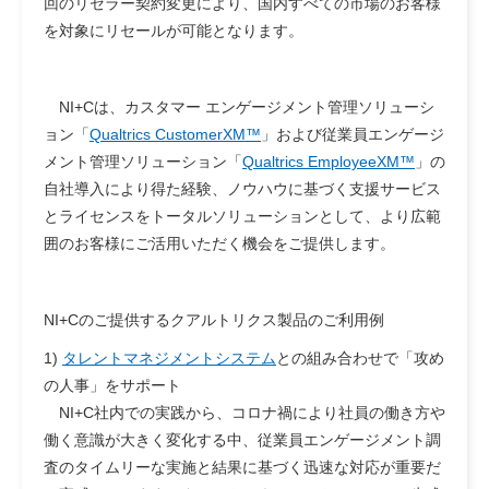
回のリセラー契約変更により、国内すべての市場のお客様
を対象にリセールが可能となります。
NI+Cは、カスタマー エンゲージメント管理ソリューシ
ョン「
Qualtrics CustomerXM™
」および従業員エンゲージ
メント管理ソリューション「
Qualtrics EmployeeXM™
」の
自社導入により得た経験、ノウハウに基づく支援サービス
とライセンスをトータルソリューションとして、より広範
囲のお客様にご活用いただく機会をご提供します。
NI+Cのご提供するクアルトリクス製品のご利用例
1)
タレントマネジメントシステム
との組み合わせで「攻め
の人事」をサポート
NI+C社内での実践から、コロナ禍により社員の働き方や
働く意識が大きく変化する中、従業員エンゲージメント調
査のタイムリーな実施と結果に基づく迅速な対応が重要だ