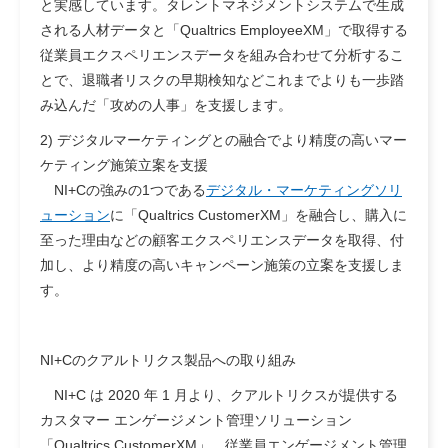
と実感しています。タレントマネジメントシステムで生成
される人材データと「Qualtrics EmployeeXM」で取得する
従業員エクスペリエンスデータを組み合わせて分析するこ
とで、退職者リスクの早期検知などこれまでよりも一歩踏
み込んだ「攻めの人事」を支援します。
2) デジタルマーケティングとの融合でより精度の高いマー
ケティング施策立案を支援
NI+Cの強みの1つである
デジタル・マーケティングソリ
ューション
に「Qualtrics CustomerXM」を融合し、購入に
至った理由などの顧客エクスペリエンスデータを取得、付
加し、より精度の高いキャンペーン施策の立案を支援しま
す。
NI+Cのクアルトリクス製品への取り組み
NI+C は 2020 年 1 月より、クアルトリクスが提供する
カスタマー エンゲージメント管理ソリューション
「Qualtrics CustomerXM」、従業員エンゲージメント管理