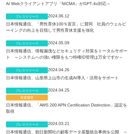
AI Webクライアントアプリ「NICMA」がGPT-4o対応～
2024.06.12
プレスリリース
日本情報通信、「男性育休100％宣言」に賛同 社員のウェルビ
ーイングの向上を目指して男性育休支援を強化
2024.05.09
プレスリリース
日本情報通信、情報漏洩などセキュリティ対策をトータルサポー
ト ～システムへの強い権限をもつ特権ID管理は万全ですか～
2024.04.26
プレスリリース
日本情報通信、山形県上山市の生成AI導入・活用をサポート
2024.04.25
プレスリリース
受賞履歴
日本情報通信、「AWS 200 APN Certification Distinction」認定を
取得
2024.03.21
プレスリリース
日本情報通信、朝日新聞社の顧客データ基盤統合事例を公開 ～