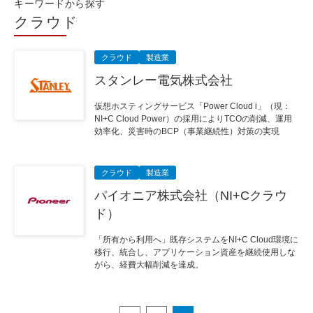
キーワードから探す
クラウド
クラウド
製造業
スタンレー電気株式会社
仮想ホスティングサービス「Power Cloud i」（現：
NI+C Cloud Power）の採用によりTCOの削減、運用
効率化、災害時のBCP（事業継続性）対策の実現
クラウド
製造業
パイオニア株式会社（NI+Cクラウ
ド）
「所有から利用へ」既存システムをNI+C Cloud環境に
移行、統合し、アプリケーション資産を継続使用しな
がら、経費大幅削減を達成。