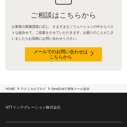
BPO
(1)
FAX
(1)
FAX受注
(1)
自動連携
(2)
効率化
(2)
BI
(5)
金融
(1)
比較
(1)
情報漏洩
(6)
CSPM
(1)
設定ミス
(1)
PSTNマイグレ
(1)
2024年問題
(1)
ご相談はこちらから
ISDN終了
(1)
Guardium
(3)
海外イベント
(4)
イベント
(1)
AI for Security
(1)
Security for AI
(1)
RSAC2024
(1)
RSA Conference 2024
(1)
パッチ管理
(3)
資産管理
(1)
ILMT
(1)
IT資産管理
(2)
サブキャパシティーライセンス
(1)
お客様の業務課題に応じ、さまざまなソリューションの中からベス
Flexera
(1)
MQ
(1)
データ連携
(1)
Verify
(5)
watsonx
(16)
生成AI
(26)
トな組合せで、
ご提案をさせていただきます。お困りのことがござ
Wi-Fi
(1)
データレイクハウス
(5)
watsonx.data
(3)
データベース
(3)
いましたらお気軽にお問い合わせください。
データウェアハウス
(3)
データレイク
(4)
DWH
(3)
RAG
(6)
AI
(14)
海外
(8)
ハッカソン
(6)
CES
(9)
若手
(8)
グローバル
(12)
musubiii
(6)
無線LAN
(1)
データインテグレーション
(20)
生成AI活用
(11)
海外研修
(4)
インド
(4)
メールでのお問い合わせは
こちらから
Data Governance
(1)
Data Management
(1)
Lineage
(1)
パスワード
(2)
IDaaS
(2)
ID管理
(3)
API Connect
(1)
AWS Cognito
(1)
black hat
(2)
DEFCON
(2)
BIツール
(1)
Ionic
(2)
SPSS CaDS
(1)
内部不正対策
(2)
特権ID管理
(3)
IBM App Connect
(1)
Aspera
(1)
Aspera on Cloud
(1)
CrowdStrike
(3)
IBM webMethods Integration
(1)
Mulesoft Anypoint Platform
(1)
IBM webMethods API Management
(1)
IBM API Connect
(1)
cdp
(3)
Engage Cros
(11)
動画
(5)
CES2025
(1)
OpenAI
(2)
Sora
(2)
Redshift
(1)
SendGridで簡単メール送信
HOME
テクニカルブログ
どこでも学べる！あなたのためのナレッジセミナー
(5)
ECS
(1)
コンテナ
(3)
QuickSight
(1)
AI Agent
(4)
AIエージェント
(8)
Excel
(1)
iDoperation
(1)
不正アクセス
(1)
新入社員
(3)
セキュリティインシデント
(3)
インシデント
(4)
NTTインテグレーション株式会社
GenAI
(4)
USB
(1)
議事録
(1)
自動化
(1)
ISO20022
(2)
交通費精算
(9)
USBメモリ
(1)
Think
(1)
外国送金
(1)
電帳法（電子帳簿保存法）
(1)
暗号化通信プロトコル（TLS 1.3）
(1)
SDPF
(1)
RSAC2025
(1)
RSA Conference
(1)
RSAカンファレンス
(1)
セキュリティ意識
(1)
databricks
(2)
コラム
(18)
SFA
(1)