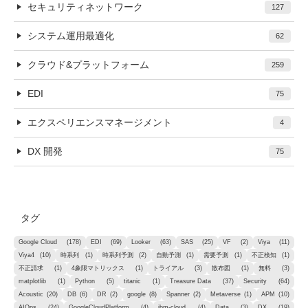
セキュリティネットワーク
127
システム運用最適化
62
クラウド&プラットフォーム
259
EDI
75
エクスペリエンスマネージメント
4
DX 開発
75
タグ
Google Cloud
(178)
EDI
(69)
Looker
(63)
SAS
(25)
VF
(2)
Viya
(11)
Viya4
(10)
時系列
(1)
時系列予測
(2)
自動予測
(1)
需要予測
(1)
不正検知
(1)
不正請求
(1)
4象限マトリックス
(1)
トライアル
(3)
散布図
(1)
無料
(3)
matplotlib
(1)
Python
(5)
titanic
(1)
Treasure Data
(37)
Security
(64)
Acoustic
(20)
DB
(6)
DR
(2)
google
(8)
Spanner
(2)
Metaverse
(1)
APM
(10)
AIOps
(24)
GoogleCloudPlatform
(4)
ibm-cloud
(4)
Data
(3)
DX
(19)