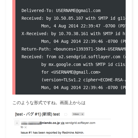
Delivered-To: USERNAME@gmail.com

Received: by 10.50.85.107 with SMTP id g11csp323
        Mon, 4 Aug 2014 22:39:47 -0700 (PDT)

X-Received: by 10.70.38.161 with SMTP id h1mr15
        Mon, 04 Aug 2014 22:39:46 -0700 (PDT)

Return-Path: <bounces+1393971-5b84-USERNAME=gma
Received: from o2.sendgrid.softlayer.com (o2.se
        by mx.google.com with SMTP id ci1si3593
        for <USERNAME@gmail.com>

        (version=TLSv1.2 cipher=ECDHE-RSA-AES12
このような形式ですね。画面上からは