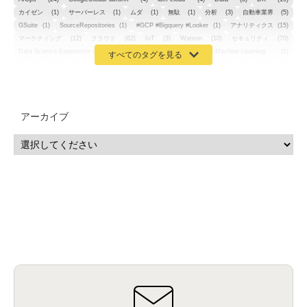
カイゼン
(1)
サーバーレス
(1)
ムダ
(1)
無駄
(1)
分析
(3)
自動車業界
(5)
GSuite
(1)
SourceRepositories
(1)
#GCP #Bigquery #Looker
(1)
アナリティクス
(15)
マーケティング
(12)
クラウド
(62)
IoT
(3)
Watson
(10)
セキュリティ
(70)
Data Science Experience (DSX)
(1)
Spark
(1)
Watson Machine Learning
(1)
オープンソース
(1)
チーム分析
(1)
機械学習
(3)
深層学習
(1)
DDI
(1)
QRadar
(1)
SOC
(2)
セキュリティ監視サービス
(3)
標的型サイバー攻撃対策
(1)
MSP
(15)
Google Workspace
(5)
量子コンピューティング
(1)
IBM
(3)
Quantum
(2)
CP4D
(5)
Oracle
(1)
Snowflake
(1)
脆弱性
(2)
脆弱性調査
(4)
API
(11)
アーカイブ
IBM i
(9)
モダナイズ
(11)
RPG
(1)
HubSpot
(16)
MA
(24)
営業支援
(2)
マーケティングオートメーション
(13)
SASE
(11)
データ利活用
(2)
GWS
(2)
AppSheet
(1)
Cloud Identity
(1)
Google Meet
(1)
Unica
(1)
メール配信
(1)
グループウェア
(1)
サスティナビリティ
(1)
脱炭素
(1)
SSE
(1)
Db2
(1)
Db2WoC
(1)
Db2Warehouse
(1)
Db2wh
(1)
IIAS
(1)
ランサムウェア
(13)
ARM
(5)
ChatGPT
(3)
EDR
(9)
セキュリティアリーナ
(2)
ローカル5G
(3)
無線
(4)
ETL
(3)
IICS
(5)
illumio
(6)
マイクロセグメンテーション
(6)
サイバー攻撃
(9)
AWS
(13)
SPSS
(2)
SPSS Modeler
(4)
ライセンス
(1)
データ分析
(3)
タブレット端末サービス
(1)
BigQuery
(1)
CRM
(9)
HubSpot CRM
(6)
ServiceNow
(4)
試験対策
(2)
ギガらく5G
(2)
BigFix
(4)
情報漏えい
(2)
内部不正
(5)
エンドポイント管理
(2)
Netskope
(4)
DLP
(2)
IBM Cloud Pak for Data
(2)
BMS
(1)
導入
(1)
プロセス
(1)
標準化
(1)
コールセンター
(1)
AI OCR
(1)
オンプレミス型
(1)
クラウド型
(1)
IDMC
(2)
DataStage
(5)
Web-EDI
(1)
DX化
(3)
Web API
(1)
# IDMC
(1)
# IICS
(1)
NICMA
(1)
製造業
(3)
プロトコル
(1)
Tableau
(2)
ペーパーレス
(1)
AI-OCR
(1)