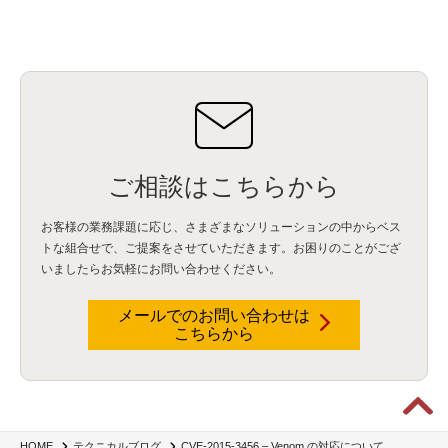
データ分析
(3)
タブレット端末サービス
(1)
BigQuery
(1)
CRM
(9)
HubSpot CRM
(6)
ServiceNow
(4)
試験対策
(2)
ギガらく5G
(2)
BigFix
(4)
情報漏えい
(2)
内部不正
(5)
エンドポイント管理
(2)
Netskope
(4)
DLP
(2)
IBM Cloud Pak for Data
(2)
BMS
(1)
導入
(1)
プロセス
(1)
標準化
(1)
コールセンター
(1)
AI OCR
(1)
オンプレミス型
(1)
クラウド型
(1)
IDMC
(2)
DataStage
(5)
Web-EDI
(1)
DX化
(3)
Web API
(1)
# IDMC
(1)
# IICS
(1)
NICMA
(1)
製造業
(3)
プロトコル
(1)
Tableau
(2)
ペーパーレス
(1)
AI-OCR
(1)
BPO
(1)
FAX
(1)
FAX受注
(1)
自動連携
(2)
効率化
(2)
BI
(5)
金融
(1)
比較
(1)
情報漏洩
(6)
CSPM
(1)
設定ミス
(1)
PSTNマイグレ
(1)
2024年問題
(1)
ご相談はこちらから
ISDN終了
(1)
Guardium
(3)
海外イベント
(4)
イベント
(1)
AI for Security
(1)
Security for AI
(1)
RSAC2024
(1)
RSA Conference 2024
(1)
パッチ管理
(3)
資産管理
(1)
ILMT
(1)
IT資産管理
(2)
サブキャパシティーライセンス
(1)
お客様の業務課題に応じ、さまざまなソリューションの中からベス
Flexera
(1)
MQ
(1)
データ連携
(1)
Verify
(5)
watsonx
(16)
生成AI
(26)
トな組合せで、
ご提案をさせていただきます。お困りのことがござ
Wi-Fi
(1)
データレイクハウス
(5)
watsonx.data
(3)
データベース
(3)
いましたらお気軽にお問い合わせください。
データウェアハウス
(3)
データレイク
(4)
DWH
(3)
RAG
(6)
AI
(14)
海外
(8)
ハッカソン
(6)
CES
(9)
若手
(8)
グローバル
(12)
musubiii
(6)
無線LAN
(1)
データインテグレーション
(20)
生成AI活用
(11)
海外研修
(4)
インド
(4)
メールでのお問い合わせは
こちらから
Data Governance
(1)
Data Management
(1)
Lineage
(1)
パスワード
(2)
IDaaS
(2)
ID管理
(3)
API Connect
(1)
AWS Cognito
(1)
black hat
(2)
DEFCON
(2)
BIツール
(1)
Ionic
(2)
SPSS CaDS
(1)
内部不正対策
(2)
特権ID管理
(3)
IBM App Connect
(1)
Aspera
(1)
Aspera on Cloud
(1)
CrowdStrike
(3)
IBM webMethods Integration
(1)
Mulesoft Anypoint Platform
(1)
IBM webMethods API Management
(1)
IBM API Connect
(1)
cdp
(3)
Engage Cros
(11)
動画
(5)
CES2025
(1)
OpenAI
(2)
Sora
(2)
Redshift
(1)
CVE-2015-3456 – Venom の対応について
HOME
テクニカルブログ