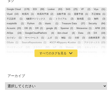
タグ
Google Cloud
(178)
EDI
(69)
Looker
(63)
SAS
(25)
VF
(2)
Viya
(11)
Viya4
(10)
時系列
(1)
時系列予測
(2)
自動予測
(1)
需要予測
(1)
不正検知
(1)
不正請求
(1)
4象限マトリックス
(1)
トライアル
(3)
散布図
(1)
無料
(3)
matplotlib
(1)
Python
(5)
titanic
(1)
Treasure Data
(37)
Security
(64)
Acoustic
(20)
DB
(6)
DR
(2)
google
(8)
Spanner
(2)
Metaverse
(1)
APM
(10)
AIOps
(24)
GoogleCloudPlatform
(4)
ibm-cloud
(4)
Data
(3)
DX
(19)
カイゼン
(1)
サーバーレス
(1)
ムダ
(1)
無駄
(1)
分析
(3)
自動車業界
(5)
GSuite
(1)
SourceRepositories
(1)
#GCP #Bigquery #Looker
(1)
アナリティクス
(15)
マーケティング
(12)
クラウド
(62)
IoT
(3)
Watson
(10)
セキュリティ
(70)
Data Science Experience (DSX)
(1)
Spark
(1)
Watson Machine Learning
(1)
オープンソース
(1)
チーム分析
(1)
機械学習
(3)
深層学習
(1)
DDI
(1)
QRadar
(1)
SOC
(2)
セキュリティ監視サービス
(3)
標的型サイバー攻撃対策
(1)
MSP
(15)
Google Workspace
(5)
量子コンピューティング
(1)
IBM
(3)
Quantum
(2)
CP4D
(5)
Oracle
(1)
Snowflake
(1)
脆弱性
(2)
脆弱性調査
(4)
API
(11)
アーカイブ
IBM i
(9)
モダナイズ
(11)
RPG
(1)
HubSpot
(16)
MA
(24)
営業支援
(2)
マーケティングオートメーション
(13)
SASE
(11)
データ利活用
(2)
GWS
(2)
AppSheet
(1)
Cloud Identity
(1)
Google Meet
(1)
Unica
(1)
メール配信
(1)
グループウェア
(1)
サスティナビリティ
(1)
脱炭素
(1)
SSE
(1)
Db2
(1)
Db2WoC
(1)
Db2Warehouse
(1)
Db2wh
(1)
IIAS
(1)
ランサムウェア
(13)
ARM
(5)
ChatGPT
(3)
EDR
(9)
セキュリティアリーナ
(2)
ローカル5G
(3)
無線
(4)
ETL
(3)
IICS
(5)
illumio
(6)
マイクロセグメンテーション
(6)
サイバー攻撃
(9)
AWS
(13)
SPSS
(2)
SPSS Modeler
(4)
ライセンス
(1)