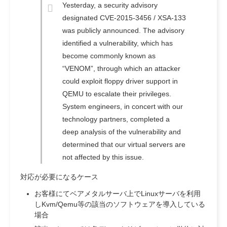
Yesterday, a security advisory
designated CVE-2015-3456 / XSA-133
was publicly announced. The advisory
identified a vulnerability, which has
become commonly known as
“VENOM”, through which an attacker
could exploit floppy driver support in
QEMU to escalate their privileges.
System engineers, in concert with our
technology partners, completed a
deep analysis of the vulnerability and
determined that our virtual servers are
not affected by this issue.
対応が必要になるケース
お客様にてベアメタルサーバ上でLinuxサーバを利用
しKvm/Qemu等の該当のソフトウェアを導入している
場合