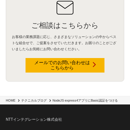
DataStage
(5)
Web-EDI
(1)
DX化
(3)
Web API
(1)
# IDMC
(1)
# IICS
(1)
NICMA
(1)
製造業
(3)
プロトコル
(1)
Tableau
(2)
ペーパーレス
(1)
AI-OCR
(1)
BPO
(1)
FAX
(1)
FAX受注
(1)
自動連携
(2)
効率化
(2)
BI
(5)
金融
(1)
比較
(1)
情報漏洩
(6)
CSPM
(1)
設定ミス
(1)
PSTNマイグレ
(1)
2024年問題
(1)
ご相談はこちらから
ISDN終了
(1)
Guardium
(3)
海外イベント
(4)
イベント
(1)
AI for Security
(1)
Security for AI
(1)
RSAC2024
(1)
RSA Conference 2024
(1)
パッチ管理
(3)
資産管理
(1)
ILMT
(1)
IT資産管理
(2)
サブキャパシティーライセンス
(1)
お客様の業務課題に応じ、さまざまなソリューションの中からベス
Flexera
(1)
MQ
(1)
データ連携
(1)
Verify
(5)
watsonx
(16)
生成AI
(26)
トな組合せで、
ご提案をさせていただきます。お困りのことがござ
Wi-Fi
(1)
データレイクハウス
(5)
watsonx.data
(3)
データベース
(3)
いましたらお気軽にお問い合わせください。
データウェアハウス
(3)
データレイク
(4)
DWH
(3)
RAG
(6)
AI
(14)
海外
(8)
ハッカソン
(6)
CES
(9)
若手
(8)
グローバル
(12)
musubiii
(6)
無線LAN
(1)
データインテグレーション
(20)
生成AI活用
(11)
海外研修
(4)
インド
(4)
メールでのお問い合わせは
こちらから
Data Governance
(1)
Data Management
(1)
Lineage
(1)
パスワード
(2)
IDaaS
(2)
ID管理
(3)
API Connect
(1)
AWS Cognito
(1)
black hat
(2)
DEFCON
(2)
BIツール
(1)
Ionic
(2)
SPSS CaDS
(1)
内部不正対策
(2)
特権ID管理
(3)
IBM App Connect
(1)
Aspera
(1)
Aspera on Cloud
(1)
CrowdStrike
(3)
IBM webMethods Integration
(1)
Mulesoft Anypoint Platform
(1)
IBM webMethods API Management
(1)
IBM API Connect
(1)
cdp
(3)
Engage Cros
(11)
動画
(5)
CES2025
(1)
OpenAI
(2)
Sora
(2)
Redshift
(1)
NodeJS express4アプリにBasic認証をつける
HOME
テクニカルブログ
どこでも学べる！あなたのためのナレッジセミナー
(5)
ECS
(1)
コンテナ
(3)
QuickSight
(1)
AI Agent
(4)
AIエージェント
(8)
Excel
(1)
iDoperation
(1)
不正アクセス
(1)
新入社員
(3)
セキュリティインシデント
(3)
インシデント
(4)
NTTインテグレーション株式会社
GenAI
(4)
USB
(1)
議事録
(1)
自動化
(1)
ISO20022
(2)
交通費精算
(8)
USBメモリ
(1)
Think
(1)
外国送金
(1)
電帳法（電子帳簿保存法）
(1)