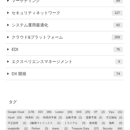
マーケティング
89
セキュリティネットワーク
127
システム運用最適化
62
クラウド&プラットフォーム
259
EDI
75
エクスペリエンスマネージメント
4
DX 開発
74
タグ
Google Cloud
(178)
EDI
(69)
Looker
(63)
SAS
(25)
VF
(2)
Viya
(11)
Viya4
(10)
時系列
(1)
時系列予測
(2)
自動予測
(1)
需要予測
(1)
不正検知
(1)
不正請求
(1)
4象限マトリックス
(1)
トライアル
(3)
散布図
(1)
無料
(3)
matplotlib
(1)
Python
(5)
titanic
(1)
Treasure Data
(37)
Security
(64)