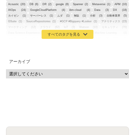
Acoustic
(20)
DB
(6)
DR
(2)
google
(8)
Spanner
(2)
Metaverse
(1)
APM
(10)
AIOps
(24)
GoogleCloudPlatform
(4)
ibm-cloud
(4)
Data
(3)
DX
(18)
カイゼン
(1)
サーバーレス
(1)
ムダ
(1)
無駄
(1)
分析
(3)
自動車業界
(5)
GSuite
(1)
SourceRepositories
(1)
#GCP #Bigquery #Looker
(1)
アナリティクス
(15)
マーケティング
(12)
クラウド
(62)
IoT
(3)
Watson
(10)
セキュリティ
(70)
Data Science Experience (DSX)
(1)
Spark
(1)
Watson Machine Learning
(1)
オープンソース
(1)
チーム分析
(1)
機械学習
(3)
深層学習
(1)
DDI
(1)
QRadar
(1)
SOC
(2)
セキュリティ監視サービス
(3)
標的型サイバー攻撃対策
(1)
MSP
(15)
Google Workspace
(5)
量子コンピューティング
(1)
IBM
(3)
Quantum
(2)
CP4D
(5)
Oracle
(1)
Snowflake
(1)
脆弱性
(2)
脆弱性調査
(4)
API
(11)
アーカイブ
IBM i
(9)
モダナイズ
(11)
RPG
(1)
HubSpot
(16)
MA
(24)
営業支援
(2)
マーケティングオートメーション
(13)
SASE
(11)
データ利活用
(2)
GWS
(2)
AppSheet
(1)
Cloud Identity
(1)
Google Meet
(1)
Unica
(1)
メール配信
(1)
グループウェア
(1)
サスティナビリティ
(1)
脱炭素
(1)
SSE
(1)
Db2
(1)
Db2WoC
(1)
Db2Warehouse
(1)
Db2wh
(1)
IIAS
(1)
ランサムウェア
(13)
ARM
(5)
ChatGPT
(3)
EDR
(9)
セキュリティアリーナ
(2)
ローカル5G
(3)
無線
(4)
ETL
(3)
IICS
(5)
illumio
(6)
マイクロセグメンテーション
(6)
サイバー攻撃
(9)
AWS
(13)
SPSS
(2)
SPSS Modeler
(4)
ライセンス
(1)
データ分析
(3)
タブレット端末サービス
(1)
BigQuery
(1)
CRM
(9)
HubSpot CRM
(6)
ServiceNow
(4)
試験対策
(2)
ギガらく5G
(2)
BigFix
(4)
情報漏えい
(2)
内部不正
(5)
エンドポイント管理
(2)
Netskope
(4)
DLP
(2)
IBM Cloud Pak for Data
(2)
BMS
(1)
導入
(1)
プロセス
(1)
標準化
(1)
コールセンター
(1)
AI OCR
(1)
オンプレミス型
(1)
クラウド型
(1)
IDMC
(2)