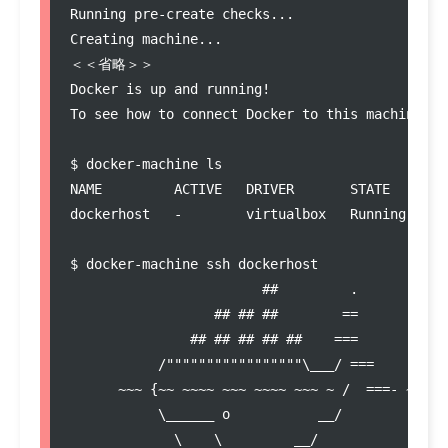
Running pre-create checks...

Creating machine...

＜＜省略＞＞

Docker is up and running!

To see how to connect Docker to this machine, r
$ docker-machine ls

NAME         ACTIVE   DRIVER       STATE     UR
dockerhost   -        virtualbox   Running   tc
$ docker-machine ssh dockerhost

                        ##         .

                  ## ## ##        ==

               ## ## ## ## ##    ===

           /"""""""""""""""""\___/ ===

      ~~~ {~~ ~~~~ ~~~ ~~~~ ~~~ ~ /  ===- ~~~

           \______ o           __/

             \    \         __/
