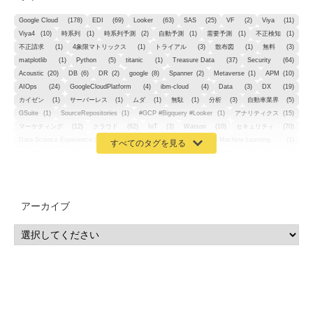
Google Cloud
(178)
EDI
(69)
Looker
(63)
SAS
(25)
VF
(2)
Viya
(11)
Viya4
(10)
時系列
(1)
時系列予測
(2)
自動予測
(1)
需要予測
(1)
不正検知
(1)
不正請求
(1)
4象限マトリックス
(1)
トライアル
(3)
散布図
(1)
無料
(3)
matplotlib
(1)
Python
(5)
titanic
(1)
Treasure Data
(37)
Security
(64)
Acoustic
(20)
DB
(6)
DR
(2)
google
(8)
Spanner
(2)
Metaverse
(1)
APM
(10)
AIOps
(24)
GoogleCloudPlatform
(4)
ibm-cloud
(4)
Data
(3)
DX
(19)
カイゼン
(1)
サーバーレス
(1)
ムダ
(1)
無駄
(1)
分析
(3)
自動車業界
(5)
GSuite
(1)
SourceRepositories
(1)
#GCP #Bigquery #Looker
(1)
アナリティクス
(15)
マーケティング
(12)
クラウド
(62)
IoT
(3)
Watson
(10)
セキュリティ
(70)
Data Science Experience (DSX)
(1)
Spark
(1)
Watson Machine Learning
(1)
オープンソース
(1)
チーム分析
(1)
機械学習
(3)
深層学習
(1)
DDI
(1)
QRadar
(1)
SOC
(2)
セキュリティ監視サービス
(3)
標的型サイバー攻撃対策
(1)
MSP
(15)
Google Workspace
(5)
量子コンピューティング
(1)
IBM
(3)
Quantum
(2)
CP4D
(5)
Oracle
(1)
Snowflake
(1)
脆弱性
(2)
脆弱性調査
(4)
API
(11)
アーカイブ
IBM i
(9)
モダナイズ
(11)
RPG
(1)
HubSpot
(16)
MA
(24)
営業支援
(2)
マーケティングオートメーション
(13)
SASE
(11)
データ利活用
(2)
GWS
(2)
AppSheet
(1)
Cloud Identity
(1)
Google Meet
(1)
Unica
(1)
メール配信
(1)
グループウェア
(1)
サスティナビリティ
(1)
脱炭素
(1)
SSE
(1)
Db2
(1)
Db2WoC
(1)
Db2Warehouse
(1)
Db2wh
(1)
IIAS
(1)
ランサムウェア
(13)
ARM
(5)
ChatGPT
(3)
EDR
(9)
セキュリティアリーナ
(2)
ローカル5G
(3)
無線
(4)
ETL
(3)
IICS
(5)
illumio
(6)
マイクロセグメンテーション
(6)
サイバー攻撃
(9)
AWS
(13)
SPSS
(2)
SPSS Modeler
(4)
ライセンス
(1)
データ分析
(3)
タブレット端末サービス
(1)
BigQuery
(1)
CRM
(9)