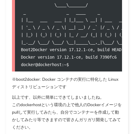
              \____\_______/

 _                 _   ____     _            _

| |__   ___   ___ | |_|___ \ __| | ___   ___| | 
| '_ \ / _ \ / _ \| __| __) / _` |/ _ \ / __| |/
| |_) | (_) | (_) | |_ / __/ (_| | (_) | (__|   
|_.__/ \___/ \___/ \__|_____\__,_|\___/ \___|_|\
Boot2Docker version 17.12.1-ce, build HEAD : 42
Docker version 17.12.1-ce, build 7390fc6

※boot2docker: Docker コンテナの実行に特化した Linux
ディストリビューションです
以上です、以外に簡単にできてしまいましたね。
このdockerhostという環境の上で他人のDockerイメージを
pullして実行してみたら、自分でコンテナーを作成して動
かしてみたり等できますので皆さんガリガリ開発してみて
ください。