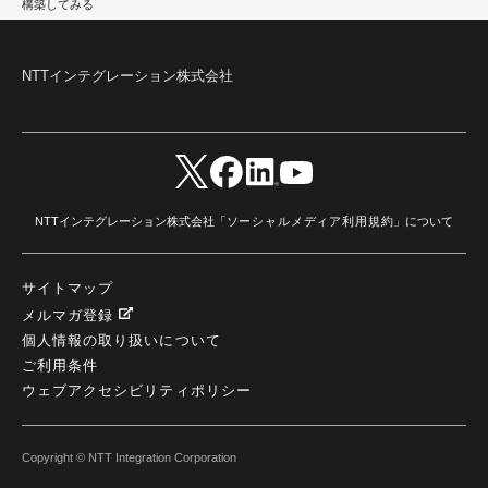
構築してみる
どこでも学べる！あなたのためのナレッジセミナー
(5)
ECS
(1)
コンテナ
(3)
QuickSight
(1)
AI Agent
(4)
AIエージェント
(8)
Excel
(1)
iDoperation
(1)
不正アクセス
(1)
新入社員
(3)
セキュリティインシデント
(3)
インシデント
(4)
GenAI
(4)
USB
(1)
議事録
(1)
自動化
(1)
ISO20022
(2)
交通費精算
(9)
NTTインテグレーション株式会社
USBメモリ
(1)
Think
(1)
外国送金
(1)
電帳法（電子帳簿保存法）
(1)
暗号化通信プロトコル（TLS 1.3）
(1)
SDPF
(1)
RSAC2025
(1)
RSA Conference
(1)
RSAカンファレンス
(1)
セキュリティ意識
(1)
databricks
(2)
コラム
(18)
SFA
(1)
dataiku
(2)
Zscaler
(5)
Veo 3
(1)
AI動画生成
(2)
イベントレポート
(1)
Qilin
(1)
RaaS
(3)
サプライチェーン
(2)
Z-FILTER
(1)
Gemini
(2)
セキュリティ教育
(2)
未経験
(1)
MFA
(1)
データファブリック
(1)
データレイクハウスソリューション
(1)
CES 2026
(2)
ゼロトラストネットワーク
(3)
watsonx Orchestrate
(4)
Slack
(2)
NTTインテグレーション株式会社「
ソーシャルメディア利用規約
」について
wxo
(1)
プリビルドエージェント
(1)
自工会ガイドライン
(1)
脆弱性診断
(1)
SIEM
(1)
LLM
(1)
watsonx.ai
(1)
2025Zscalerアドカレンダー
(1)
#2025Zscalerアドカレンダー
(1)
Red Hat OpenShift
(2)
インフラモダナイズ
(2)
サイトマップ
脱VMware
(2)
サイバーセキュリティ
(2)
IBM Cloud
(1)
Alteryx
(5)
Project BOB
(2)
メルマガ登録
AI駆動型開発
(3)
Bob
(6)
Antigravity
(3)
AI駆動開発
(4)
個人情報の取り扱いについて
NI+Cインシデント緊急収束サービス
(1)
キャンペーン
(1)
DX開発
(3)
スマートゴー
(3)
Smart Go
(3)
AI駆動開発、Project BOB、生成AI活用
(1)
Bobathon
(3)
Alteryx One
(3)
ご利用条件
ランサムウェア対策
(1)
Flow
(1)
Veo3.1
(1)
Apache Iceberg
(1)
パスキー
(1)
ウェブアクセシビリティポリシー
パスワードレス
(2)
AISecurity
(1)
SecurityforAI
(1)
AIforSecurity
(1)
受発注業務
(1)
部品サプライヤー
(1)
ALog
(1)
NI+Cセキュリティアリーナ
(1)
IBM Think 2026
(2)
SCS評価制度
(1)
Copyright © NTT Integration Corporation
サプライチェーン強化に向けたセキュリティ対策評価制度
(1)
マイグレーション
(1)
経費精算
(4)
AIツール
(1)
Fortinet
(1)
Fortigate
(1)
Fortibleed
(1)
ZDX
(1)