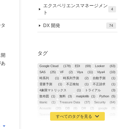
エクスペリエンスマネージメン
4
ト
ータ
DX 開発
74
タグ
に開
があ
Google Cloud
(178)
EDI
(69)
Looker
(63)
SAS
(25)
VF
(2)
Viya
(11)
Viya4
(10)
時系列
(1)
時系列予測
(2)
自動予測
(1)
需要予測
(1)
不正検知
(1)
不正請求
(1)
4象限マトリックス
(1)
トライアル
(3)
散布図
(1)
無料
(3)
matplotlib
(1)
Python
(5)
titanic
(1)
Treasure Data
(37)
Security
(64)
Acoustic
(20)
DB
(6)
DR
(2)
google
(8)
Spanner
(2)
Metaverse
(1)
APM
(10)
AIOps
(24)
GoogleCloudPlatform
(4)
ibm-cloud
(4)
Data
(3)
DX
(18)
カイゼン
(1)