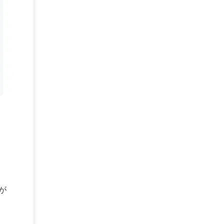
BPO
(1)
FAX
(1)
FAX受注
(1)
自動連携
(2)
効率化
(2)
BI
(5)
金融
(1)
比較
(1)
情報漏洩
(6)
CSPM
(1)
設定ミス
(1)
PSTNマイグレ
(1)
2024年問題
(1)
ISDN終了
(1)
Guardium
(3)
海外イベント
(4)
イベント
(1)
AI for Security
(1)
Security for AI
(1)
RSAC2024
(1)
RSA Conference 2024
(1)
パッチ管理
(3)
資産管理
(1)
ILMT
(1)
IT資産管理
(2)
サブキャパシティーライセンス
(1)
Flexera
(1)
MQ
(1)
データ連携
(1)
Verify
(5)
watsonx
(16)
生成AI
(26)
Wi-Fi
(1)
データレイクハウス
(5)
watsonx.data
(3)
データベース
(3)
データウェアハウス
(3)
データレイク
(4)
DWH
(3)
RAG
(6)
AI
(14)
海外
(8)
ハッカソン
(6)
CES
(9)
若手
(8)
グローバル
(12)
musubiii
(6)
無線LAN
(1)
データインテグレーション
(20)
生成AI活用
(11)
海外研修
(4)
インド
(4)
Data Governance
(1)
が
Data Management
(1)
Lineage
(1)
パスワード
(2)
IDaaS
(2)
ID管理
(3)
API Connect
(1)
AWS Cognito
(1)
black hat
(2)