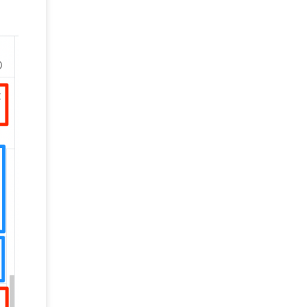
DEFCON
(2)
BIツール
(1)
Ionic
(2)
SPSS CaDS
(1)
内部不正対策
(2)
特権ID管理
(3)
IBM App Connect
(1)
Aspera
(1)
Aspera on Cloud
(1)
CrowdStrike
(3)
IBM webMethods Integration
(1)
Mulesoft Anypoint Platform
(1)
IBM webMethods API Management
(1)
IBM API Connect
(1)
cdp
(3)
Engage Cros
(11)
動画
(5)
CES2025
(1)
OpenAI
(2)
Sora
(2)
Redshift
(1)
どこでも学べる！あなたのためのナレッジセミナ
(5)
ー
ECS
(1)
コンテナ
(3)
QuickSight
(1)
AI Agent
(4)
AIエージェント
(8)
Excel
(1)
iDoperation
(1)
不正アクセス
(1)
新入社員
(3)
セキュリティインシデント
(3)
インシデント
(4)
GenAI
(4)
USB
(1)
議事録
(1)
自動化
(1)
ISO20022
(2)
交通費精算
(9)
USBメモリ
(1)
Think
(1)
外国送金
(1)
電帳法（電子帳簿保存法）
(1)
暗号化通信プロトコル（TLS 1.3）
(1)
SDPF
(1)
RSAC2025
(1)
RSA Conference
(1)