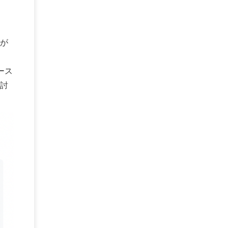
メール配信
(1)
グループウェア
(1)
サスティナビリティ
(1)
脱炭素
(1)
SSE
(1)
Db2
(1)
Db2WoC
(1)
Db2Warehouse
(1)
Db2wh
(1)
IIAS
(1)
ランサムウェア
(13)
が
ARM
(5)
ChatGPT
(3)
EDR
(9)
セキュリティアリーナ
(2)
ローカル5G
(3)
無線
(4)
ETL
(3)
IICS
(5)
illumio
(6)
ース
マイクロセグメンテーション
(6)
サイバー攻撃
(9)
討
AWS
(13)
SPSS
(2)
SPSS Modeler
(4)
ライセンス
(1)
データ分析
(3)
タブレット端末サービス
(1)
BigQuery
(1)
CRM
(9)
HubSpot CRM
(6)
ServiceNow
(4)
試験対策
(2)
ギガらく5G
(2)
BigFix
(4)
情報漏えい
(2)
内部不正
(5)
エンドポイント管理
(2)
Netskope
(4)
DLP
(2)
IBM Cloud Pak for Data
(2)
BMS
(1)
導入
(1)
プロセス
(1)
標準化
(1)
コールセンター
(1)
AI OCR
(1)
オンプレミス型
(1)
クラウド型
(1)
IDMC
(2)
DataStage
(5)
Web-EDI
(1)
DX化
(3)
Web API
(1)
# IDMC
(1)
# IICS
(1)
NICMA
(1)
製造業
(3)
プロトコル
(1)
Tableau
(2)
ペーパーレス
(1)
AI-OCR
(1)