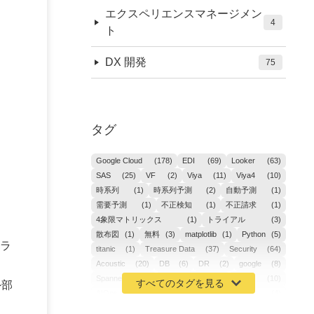
エクスペリエンスマネージメン
4
ト
DX 開発
75
タグ
Google Cloud
(178)
EDI
(69)
Looker
(63)
SAS
(25)
VF
(2)
Viya
(11)
Viya4
(10)
時系列
(1)
時系列予測
(2)
自動予測
(1)
需要予測
(1)
不正検知
(1)
不正請求
(1)
4象限マトリックス
(1)
トライアル
(3)
散布図
(1)
無料
(3)
matplotlib
(1)
Python
(5)
ラ
titanic
(1)
Treasure Data
(37)
Security
(64)
Acoustic
(20)
DB
(6)
DR
(2)
google
(8)
Spanner
(2)
Metaverse
(1)
APM
(10)
外部
AIOps
(24)
GoogleCloudPlatform
(4)
ibm-cloud
(4)
Data
(3)
DX
(19)
カイゼン
(1)