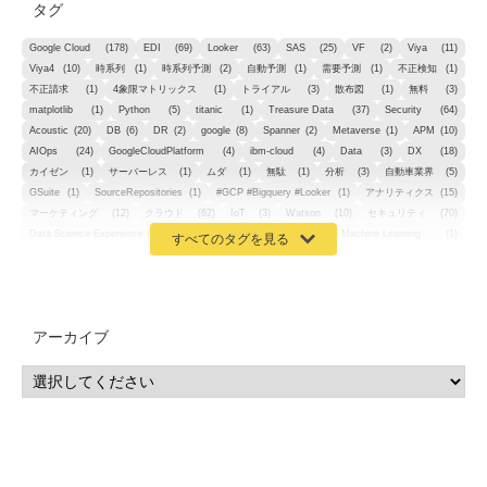
タグ
Google Cloud
(178)
EDI
(69)
Looker
(63)
SAS
(25)
VF
(2)
Viya
(11)
Viya4
(10)
時系列
(1)
時系列予測
(2)
自動予測
(1)
需要予測
(1)
不正検知
(1)
不正請求
(1)
4象限マトリックス
(1)
トライアル
(3)
散布図
(1)
無料
(3)
matplotlib
(1)
Python
(5)
titanic
(1)
Treasure Data
(37)
Security
(64)
Acoustic
(20)
DB
(6)
DR
(2)
google
(8)
Spanner
(2)
Metaverse
(1)
APM
(10)
AIOps
(24)
GoogleCloudPlatform
(4)
ibm-cloud
(4)
Data
(3)
DX
(18)
カイゼン
(1)
サーバーレス
(1)
ムダ
(1)
無駄
(1)
分析
(3)
自動車業界
(5)
GSuite
(1)
SourceRepositories
(1)
#GCP #Bigquery #Looker
(1)
アナリティクス
(15)
マーケティング
(12)
クラウド
(62)
IoT
(3)
Watson
(10)
セキュリティ
(70)
Data Science Experience (DSX)
(1)
Spark
(1)
Watson Machine Learning
(1)
オープンソース
(1)
チーム分析
(1)
機械学習
(3)
深層学習
(1)
DDI
(1)
QRadar
(1)
SOC
(2)
セキュリティ監視サービス
(3)
標的型サイバー攻撃対策
(1)
MSP
(15)
Google Workspace
(5)
量子コンピューティング
(1)
IBM
(3)
Quantum
(2)
CP4D
(5)
Oracle
(1)
Snowflake
(1)
脆弱性
(2)
脆弱性調査
(4)
API
(11)
アーカイブ
IBM i
(9)
モダナイズ
(11)
RPG
(1)
HubSpot
(16)
MA
(24)
営業支援
(2)
マーケティングオートメーション
(13)
SASE
(11)
データ利活用
(2)
GWS
(2)
AppSheet
(1)
Cloud Identity
(1)
Google Meet
(1)
Unica
(1)
メール配信
(1)
グループウェア
(1)
サスティナビリティ
(1)
脱炭素
(1)
SSE
(1)
Db2
(1)
Db2WoC
(1)
Db2Warehouse
(1)
Db2wh
(1)
IIAS
(1)
ランサムウェア
(13)
ARM
(5)
ChatGPT
(3)
EDR
(9)
セキュリティアリーナ
(2)
ローカル5G
(3)
無線
(4)
ETL
(3)
IICS
(5)
illumio
(6)
マイクロセグメンテーション
(6)
サイバー攻撃
(9)
AWS
(13)
SPSS
(2)
SPSS Modeler
(4)
ライセンス
(1)