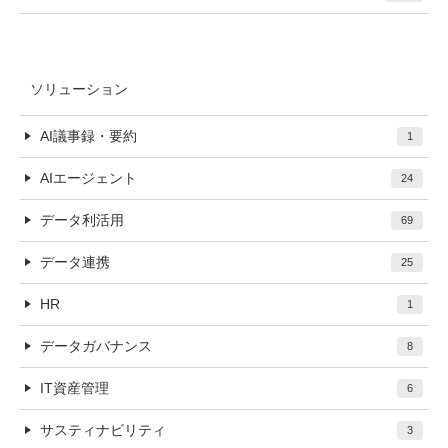
ソリューション
AI議事録・要約
1
AIエージェント
24
データ利活用
69
データ連携
25
HR
1
データガバナンス
8
IT資産管理
6
サスティナビリティ
3