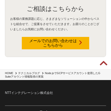
Engage Cros
(11)
動画
(5)
CES2025
(1)
OpenAI
(2)
Sora
(2)
Redshift
(1)
どこでも学べる！あなたのためのナレッジセミナー
(5)
ECS
(1)
コンテナ
(3)
ご相談はこちらから
QuickSight
(1)
AI Agent
(4)
AIエージェント
(8)
Excel
(1)
iDoperation
(1)
不正アクセス
(1)
新入社員
(3)
セキュリティインシデント
(3)
インシデント
(4)
お客様の業務課題に応じ、さまざまなソリューションの中からベス
GenAI
(4)
USB
(1)
議事録
(1)
自動化
(1)
ISO20022
(2)
交通費精算
(8)
トな組合せで、
ご提案をさせていただきます。お困りのことがござ
USBメモリ
(1)
Think
(1)
外国送金
(1)
電帳法（電子帳簿保存法）
(1)
いましたらお気軽にお問い合わせください。
暗号化通信プロトコル（TLS 1.3）
(1)
SDPF
(1)
RSAC2025
(1)
RSA Conference
(1)
RSAカンファレンス
(1)
セキュリティ意識
(1)
databricks
(2)
コラム
(18)
SFA
(1)
dataiku
(2)
Zscaler
(5)
Veo 3
(1)
AI動画生成
(2)
イベントレポート
(1)
Qilin
(1)
メールでのお問い合わせは
RaaS
(3)
サプライチェーン
(2)
Z-FILTER
(1)
Gemini
(2)
セキュリティ教育
(2)
こちらから
未経験
(1)
MFA
(1)
データファブリック
(1)
データレイクハウスソリューション
(1)
CES 2026
(2)
ゼロトラストネットワーク
(3)
watsonx Orchestrate
(4)
Slack
(2)
wxo
(1)
プリビルドエージェント
(1)
自工会ガイドライン
(1)
脆弱性診断
(1)
SIEM
(1)
LLM
(1)
watsonx.ai
(1)
2025Zscalerアドカレンダー
(1)
#2025Zscalerアドカレンダー
(1)
Red Hat OpenShift
(2)
インフラモダナイズ
(2)
脱VMware
(2)
サイバーセキュリティ
(2)
IBM Cloud
(1)
Alteryx
(5)
Project BOB
(2)
Node.jsでGCPサービスアカウント使用したG
HOME
テクニカルブログ
AI駆動型開発
(3)
Bob
(6)
Antigravity
(3)
AI駆動開発
(4)
Suiteアカウント情報取得の実装
NI+Cインシデント緊急収束サービス
(1)
キャンペーン
(1)
DX開発
(3)
スマートゴー
(3)
Smart Go
(3)
AI駆動開発、Project BOB、生成AI活用
(1)
Bobathon
(3)
Alteryx One
(3)
ランサムウェア対策
(1)
Flow
(1)
Veo3.1
(1)
Apache Iceberg
(1)
パスキー
(1)
NTTインテグレーション株式会社
パスワードレス
(2)
AISecurity
(1)
SecurityforAI
(1)
AIforSecurity
(1)
受発注業務
(1)
部品サプライヤー
(1)
ALog
(1)
NI+Cセキュリティアリーナ
(1)
IBM Think 2026
(2)
SCS評価制度
(1)
サプライチェーン強化に向けたセキュリティ対策評価制度
(1)
マイグレーション
(1)