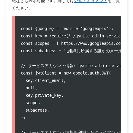
報なども表示可能です。詳しくは
公式ドキュメント
をご覧
ください。
const {google} = require('googleapis');

const key = require('./gsuite_admin_service_acco
const scopes = ['https://www.googleapis.com/aut
const subadress = '[組織に所属する誰かのメールアドレ
// サービスアカウント情報(`gsuite_admin_service_ac
const jwtClient = new google.auth.JWT(

  key.client_email,

  null,

  key.private_key,

  scopes,

  subadress,

);

// サービスアカウント情報を利用したクライアント認証
