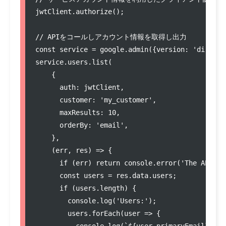
jwtClient.authorize();

// APIをコールしアカウント情報を取得し出力

const service = google.admin({version: 'director
service.users.list(

    {

      auth: jwtClient,

      customer: 'my_customer', 

      maxResults: 10,         

      orderBy: 'email',        

    },

    (err, res) => {

      if (err) return console.error('The API re
      const users = res.data.users;

      if (users.length) {

        console.log('Users:');

        users.forEach(user => {

          console.log(`${user.primaryEmail} (${