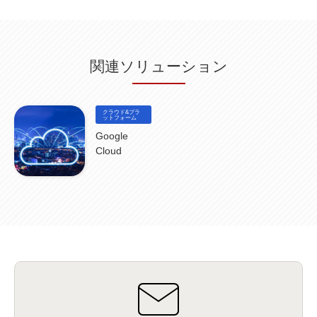
データ分析
(3)
タブレット端末サービス
(1)
BigQuery
(1)
CRM
(9)
HubSpot CRM
(6)
ServiceNow
(4)
試験対策
(2)
ギガらく5G
(2)
BigFix
(4)
情報漏えい
(2)
内部不正
(5)
エンドポイント管理
(2)
Netskope
(4)
DLP
(2)
IBM Cloud Pak for Data
(2)
BMS
(1)
導入
(1)
プロセス
(1)
標準化
(1)
関連ソリューション
コールセンター
(1)
AI OCR
(1)
オンプレミス型
(1)
クラウド型
(1)
IDMC
(2)
DataStage
(5)
Web-EDI
(1)
DX化
(3)
Web API
(1)
# IDMC
(1)
# IICS
(1)
NICMA
(1)
製造業
(3)
プロトコル
(1)
Tableau
(2)
ペーパーレス
(1)
AI-OCR
(1)
BPO
(1)
FAX
(1)
FAX受注
(1)
自動連携
(2)
効率化
(2)
BI
(5)
金融
(1)
クラウド&プラ
比較
(1)
情報漏洩
(6)
CSPM
ットフォーム
(1)
設定ミス
(1)
PSTNマイグレ
(1)
2024年問題
(1)
ISDN終了
(1)
Guardium
(3)
海外イベント
(4)
イベント
(1)
AI for Security
(1)
Google
Security for AI
(1)
RSAC2024
(1)
RSA Conference 2024
(1)
パッチ管理
(3)
Cloud
資産管理
(1)
ILMT
(1)
IT資産管理
(2)
サブキャパシティーライセンス
(1)
Flexera
(1)
MQ
(1)
データ連携
(1)
Verify
(5)
watsonx
(16)
生成AI
(26)
Wi-Fi
(1)
データレイクハウス
(5)
watsonx.data
(3)
データベース
(3)
データウェアハウス
(3)
データレイク
(4)
DWH
(3)
RAG
(6)
AI
(14)
海外
(8)
ハッカソン
(6)
CES
(9)
若手
(8)
グローバル
(12)
musubiii
(6)
無線LAN
(1)
データインテグレーション
(20)
生成AI活用
(11)
海外研修
(4)
インド
(4)
Data Governance
(1)
Data Management
(1)
Lineage
(1)
パスワード
(2)
IDaaS
(2)
ID管理
(3)
API Connect
(1)
AWS Cognito
(1)
black hat
(2)
DEFCON
(2)
BIツール
(1)
Ionic
(2)
SPSS CaDS
(1)
内部不正対策
(2)
特権ID管理
(3)
IBM App Connect
(1)
Aspera
(1)
Aspera on Cloud
(1)
CrowdStrike
(3)
IBM webMethods Integration
(1)
Mulesoft Anypoint Platform
(1)
IBM webMethods API Management
(1)
IBM API Connect
(1)
cdp
(3)