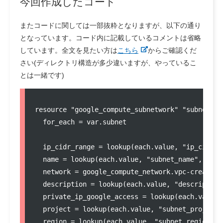
今回作成したコード
またコードに関しては一部抜粋となりますが、以下の通り
となっています。コード内に記載しているコメントは省略
しています。全文を見たい方は
こちら
からご確認くだ
さい(ディレクトリ構造が多少違いますが、やっているこ
とは一緒です)
resource
"
google_compute_subnetwork
"
"
subnet-cr
  for_each 
=
var
.
subnet
  ip_cidr_range 
=
lookup
(each
.
value
, 
"
ip_cidr_r
  name 
=
lookup
(each
.
value
, 
"
subnet_name
"
, 
null
  network 
=
 google_compute_network
.
vpc-create-r
  description 
=
lookup
(each
.
value
, 
"
description
  private_ip_google_access 
=
lookup
(each
.
value
,
  project 
=
lookup
(each
.
value
, 
"
subnet_project
"
  region 
=
lookup
(each
.
value
, 
"
subnet_region
"
, 