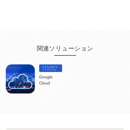
Db2WoC
(1)
Db2Warehouse
(1)
Db2wh
(1)
IIAS
(1)
ランサムウェア
(13)
ARM
(5)
ChatGPT
(3)
EDR
(9)
セキュリティアリーナ
(2)
ローカル5G
(3)
無線
(4)
ETL
(3)
IICS
(5)
illumio
(6)
マイクロセグメンテーション
(6)
サイバー攻撃
(9)
AWS
(13)
SPSS
(2)
SPSS Modeler
(4)
ライセンス
(1)
データ分析
(3)
タブレット端末サービス
(1)
BigQuery
(1)
CRM
(9)
HubSpot CRM
(6)
ServiceNow
(4)
試験対策
(2)
ギガらく5G
(2)
BigFix
(4)
情報漏えい
(2)
内部不正
(5)
エンドポイント管理
(2)
Netskope
(4)
DLP
(2)
IBM Cloud Pak for Data
(2)
BMS
(1)
導入
(1)
プロセス
(1)
標準化
(1)
関連ソリューション
コールセンター
(1)
AI OCR
(1)
オンプレミス型
(1)
クラウド型
(1)
IDMC
(2)
DataStage
(5)
Web-EDI
(1)
DX化
(3)
Web API
(1)
# IDMC
(1)
# IICS
(1)
NICMA
(1)
製造業
(3)
プロトコル
(1)
Tableau
(2)
ペーパーレス
(1)
AI-OCR
(1)
BPO
(1)
FAX
(1)
FAX受注
(1)
自動連携
(2)
効率化
(2)
BI
(5)
金融
(1)
クラウド&プラ
比較
(1)
情報漏洩
(6)
CSPM
ットフォーム
(1)
設定ミス
(1)
PSTNマイグレ
(1)
2024年問題
(1)
ISDN終了
(1)
Guardium
(3)
海外イベント
(4)
イベント
(1)
AI for Security
(1)
Google
Security for AI
(1)
RSAC2024
(1)
RSA Conference 2024
(1)
パッチ管理
(3)
Cloud
資産管理
(1)
ILMT
(1)
IT資産管理
(2)
サブキャパシティーライセンス
(1)
Flexera
(1)
MQ
(1)
データ連携
(1)
Verify
(5)
watsonx
(16)
生成AI
(26)
Wi-Fi
(1)
データレイクハウス
(5)
watsonx.data
(3)
データベース
(3)
データウェアハウス
(3)
データレイク
(4)
DWH
(3)
RAG
(6)
AI
(14)
海外
(8)
ハッカソン
(6)
CES
(9)
若手
(8)
グローバル
(12)
musubiii
(6)
無線LAN
(1)
データインテグレーション
(20)
生成AI活用
(11)
海外研修
(4)
インド
(4)
Data Governance
(1)
Data Management
(1)
Lineage
(1)
パスワード
(2)
IDaaS
(2)
ID管理
(3)
API Connect
(1)
AWS Cognito
(1)
black hat
(2)
DEFCON
(2)