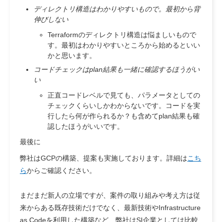
ディレクトリ構造はわかりやすいもので。最初から背
伸びしない
Terraformのディレクトリ構造は悩ましいもので
す。最初はわかりやすいところから始めるといい
かと思います。
コードチェックはplan結果も一緒に確認するほうがい
い
正直コードレベルで見ても、パラメータとしての
チェックくらいしかわからないです。コードを実
行したら何が作られるか？も含めてplan結果も確
認したほうがいいです。
最後に
弊社はGCPの構築、提案も実施しております。詳細は
こち
ら
からご確認ください。
まだまだ新人の立場ですが、案件の取り組みや考え方は従
来からある既存技術だけでなく、最新技術やInfrastructure
as Codeを利用した構築など、弊社はSI企業としては比較