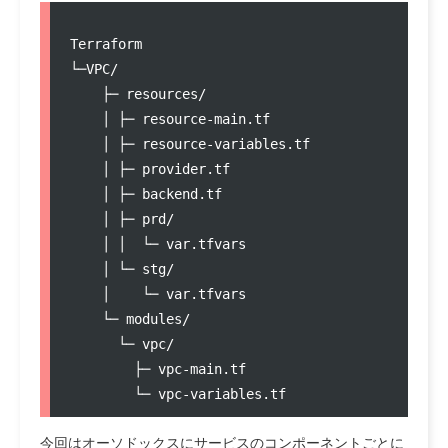
Terraform

└─VPC/

    ├─ resources/

    │ ├─ resource-main.tf

    │ ├─ resource-variables.tf

    │ ├─ provider.tf                

    │ ├─ backend.tf               

    │ ├─ prd/                         

    │ │  └─ var.tfvars

    │ └─ stg/              

    │    └─ var.tfvars

    └─ modules/

      └─ vpc/                

        ├─ vpc-main.tf

今回はオーソドックスにサービスのコンポーネントごとに