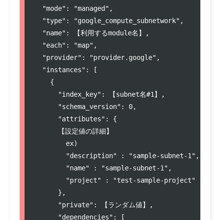
"
mode
"
: 
"
managed
"
,

"
type
"
: 
"
google_compute_subnetwork
"
,

"
name
"
: 
【利用するmodule名】
,

"
each
"
: 
"
map
"
,

"
provider
"
: 
"
provider.google
"
,

"
instances
"
: [

    {

"
index_key
"
: 
【subnet名#
1
】
,

"
schema_version
"
: 
0
,

"
attributes
"
: {

【設定値の詳細】
ex)
"
description
"
 : 
"
sample-subnet-1
"
,

"
name
"
 : 
"
sample-subnet-1
"
,

"
project
"
 : 
"
test-sample-project
"
      },

"
private
"
: 
【ランダム値】
,

"
dependencies
"
: [
