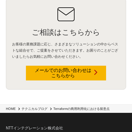
BIツール
(1)
Ionic
(2)
SPSS CaDS
(1)
内部不正対策
(2)
特権ID管理
(3)
IBM App Connect
(1)
Aspera
(1)
Aspera on Cloud
(1)
CrowdStrike
(3)
IBM webMethods Integration
(1)
Mulesoft Anypoint Platform
(1)
IBM webMethods API Management
(1)
IBM API Connect
(1)
cdp
(3)
Engage Cros
(11)
動画
(5)
CES2025
(1)
OpenAI
(2)
Sora
(2)
Redshift
(1)
どこでも学べる！あなたのためのナレッジセミナー
(5)
ECS
(1)
コンテナ
(3)
ご相談はこちらから
QuickSight
(1)
AI Agent
(4)
AIエージェント
(8)
Excel
(1)
iDoperation
(1)
不正アクセス
(1)
新入社員
(3)
セキュリティインシデント
(3)
インシデント
(4)
お客様の業務課題に応じ、さまざまなソリューションの中からベス
GenAI
(4)
USB
(1)
議事録
(1)
自動化
(1)
ISO20022
(2)
交通費精算
(9)
トな組合せで、
ご提案をさせていただきます。お困りのことがござ
USBメモリ
(1)
Think
(1)
外国送金
(1)
電帳法（電子帳簿保存法）
(1)
いましたらお気軽にお問い合わせください。
暗号化通信プロトコル（TLS 1.3）
(1)
SDPF
(1)
RSAC2025
(1)
RSA Conference
(1)
RSAカンファレンス
(1)
セキュリティ意識
(1)
databricks
(2)
コラム
(18)
SFA
(1)
dataiku
(2)
Zscaler
(5)
Veo 3
(1)
AI動画生成
(2)
イベントレポート
(1)
Qilin
(1)
メールでのお問い合わせは
RaaS
(3)
サプライチェーン
(2)
Z-FILTER
(1)
Gemini
(2)
セキュリティ教育
(2)
こちらから
未経験
(1)
MFA
(1)
データファブリック
(1)
データレイクハウスソリューション
(1)
CES 2026
(2)
ゼロトラストネットワーク
(3)
watsonx Orchestrate
(4)
Slack
(2)
wxo
(1)
プリビルドエージェント
(1)
自工会ガイドライン
(1)
脆弱性診断
(1)
SIEM
(1)
LLM
(1)
watsonx.ai
(1)
2025Zscalerアドカレンダー
(1)
#2025Zscalerアドカレンダー
(1)
Red Hat OpenShift
(2)
インフラモダナイズ
(2)
脱VMware
(2)
サイバーセキュリティ
(2)
IBM Cloud
(1)
Alteryx
(5)
Project BOB
(2)
Terraformの商用利用化における留意点
HOME
テクニカルブログ
AI駆動型開発
(3)
Bob
(6)
Antigravity
(3)
AI駆動開発
(4)
NI+Cインシデント緊急収束サービス
(1)
キャンペーン
(1)
DX開発
(3)
スマートゴー
(3)
Smart Go
(3)
AI駆動開発、Project BOB、生成AI活用
(1)
Bobathon
(3)
Alteryx One
(3)
NTTインテグレーション株式会社
ランサムウェア対策
(1)
Flow
(1)
Veo3.1
(1)
Apache Iceberg
(1)
パスキー
(1)