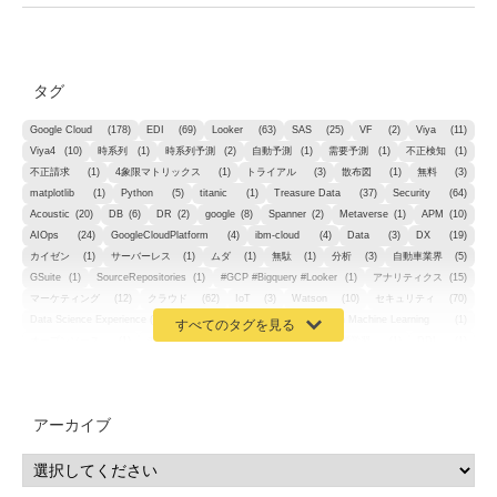
タグ
Google Cloud
(178)
EDI
(69)
Looker
(63)
SAS
(25)
VF
(2)
Viya
(11)
Viya4
(10)
時系列
(1)
時系列予測
(2)
自動予測
(1)
需要予測
(1)
不正検知
(1)
不正請求
(1)
4象限マトリックス
(1)
トライアル
(3)
散布図
(1)
無料
(3)
matplotlib
(1)
Python
(5)
titanic
(1)
Treasure Data
(37)
Security
(64)
Acoustic
(20)
DB
(6)
DR
(2)
google
(8)
Spanner
(2)
Metaverse
(1)
APM
(10)
AIOps
(24)
GoogleCloudPlatform
(4)
ibm-cloud
(4)
Data
(3)
DX
(19)
カイゼン
(1)
サーバーレス
(1)
ムダ
(1)
無駄
(1)
分析
(3)
自動車業界
(5)
GSuite
(1)
SourceRepositories
(1)
#GCP #Bigquery #Looker
(1)
アナリティクス
(15)
マーケティング
(12)
クラウド
(62)
IoT
(3)
Watson
(10)
セキュリティ
(70)
Data Science Experience (DSX)
(1)
Spark
(1)
Watson Machine Learning
(1)
オープンソース
(1)
チーム分析
(1)
機械学習
(3)
深層学習
(1)
DDI
(1)
QRadar
(1)
SOC
(2)
セキュリティ監視サービス
(3)
標的型サイバー攻撃対策
(1)
MSP
(15)
Google Workspace
(5)
量子コンピューティング
(1)
IBM
(3)
Quantum
(2)
CP4D
(5)
Oracle
(1)
Snowflake
(1)
脆弱性
(2)
脆弱性調査
(4)
API
(11)
アーカイブ
IBM i
(9)
モダナイズ
(11)
RPG
(1)
HubSpot
(16)
MA
(24)
営業支援
(2)
マーケティングオートメーション
(13)
SASE
(11)
データ利活用
(2)
GWS
(2)
AppSheet
(1)
Cloud Identity
(1)
Google Meet
(1)
Unica
(1)
メール配信
(1)
グループウェア
(1)
サスティナビリティ
(1)
脱炭素
(1)
SSE
(1)
Db2
(1)