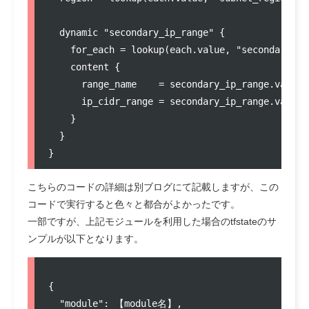
dynamic
"
secondary_ip_range
"
 {

    for_each 
=
lookup
(each
.
value
, 
"
secondary_ip
content
 {

      range_name    
=
 secondary_ip_range
.
value
.
      ip_cidr_range 
=
 secondary_ip_range
.
value
.
    }

  }

}
こちらのコードの詳細は別ブログにて記載しますが、この
コードで実行すると色々と都合がよかったです。
一部ですが、上記モジュールを利用した場合のtfstateのサ
ンプルが以下となります。
{

"
module
"
: 
【module名】
,
