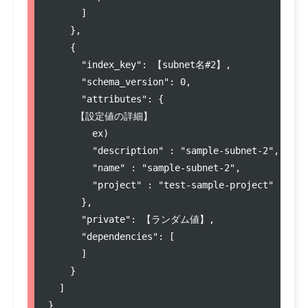
      ]

    },

    {

"
index_key
"
: 
【subnet名#
2
】
,

"
schema_version
"
: 
0
,

"
attributes
"
: {

【設定値の詳細】
ex)
"
description
"
 : 
"
sample-subnet-2
"
,

"
name
"
 : 
"
sample-subnet-2
"
,

"
project
"
 : 
"
test-sample-project
"
      },

"
private
"
: 
【ランダム値】
,

"
dependencies
"
: [

      ]

    }

  ]

}