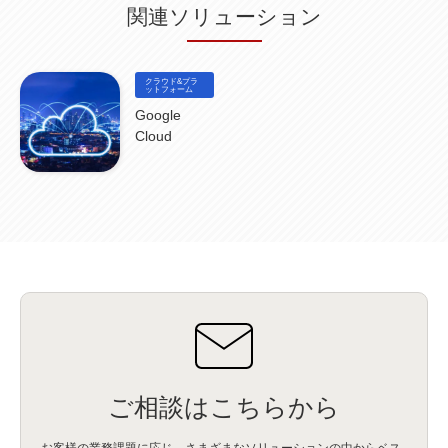
関連ソリューション
コールセンター
(1)
AI OCR
(1)
オンプレミス型
(1)
クラウド型
(1)
IDMC
(2)
DataStage
(5)
Web-EDI
(1)
DX化
(3)
Web API
(1)
# IDMC
(1)
# IICS
(1)
NICMA
(1)
製造業
(3)
プロトコル
(1)
Tableau
(2)
ペーパーレス
(1)
AI-OCR
(1)
BPO
(1)
FAX
(1)
FAX受注
(1)
自動連携
(2)
効率化
(2)
BI
(5)
金融
(1)
クラウド&プラ
比較
(1)
情報漏洩
(6)
CSPM
ットフォーム
(1)
設定ミス
(1)
PSTNマイグレ
(1)
2024年問題
(1)
ISDN終了
(1)
Guardium
(3)
海外イベント
(4)
イベント
(1)
AI for Security
(1)
Google
Security for AI
(1)
RSAC2024
(1)
RSA Conference 2024
(1)
パッチ管理
(3)
Cloud
資産管理
(1)
ILMT
(1)
IT資産管理
(2)
サブキャパシティーライセンス
(1)
Flexera
(1)
MQ
(1)
データ連携
(1)
Verify
(5)
watsonx
(16)
生成AI
(26)
Wi-Fi
(1)
データレイクハウス
(5)
watsonx.data
(3)
データベース
(3)
データウェアハウス
(3)
データレイク
(4)
DWH
(3)
RAG
(6)
AI
(14)
海外
(8)
ハッカソン
(6)
CES
(9)
若手
(8)
グローバル
(12)
musubiii
(6)
無線LAN
(1)
データインテグレーション
(20)
生成AI活用
(11)
海外研修
(4)
インド
(4)
Data Governance
(1)
Data Management
(1)
Lineage
(1)
パスワード
(2)
IDaaS
(2)
ID管理
(3)
API Connect
(1)
AWS Cognito
(1)
black hat
(2)
DEFCON
(2)
BIツール
(1)
Ionic
(2)
SPSS CaDS
(1)
内部不正対策
(2)
特権ID管理
(3)
IBM App Connect
(1)
Aspera
(1)
Aspera on Cloud
(1)
CrowdStrike
(3)
IBM webMethods Integration
(1)
Mulesoft Anypoint Platform
(1)
IBM webMethods API Management
(1)
IBM API Connect
(1)
cdp
(3)
Engage Cros
(11)
動画
(5)
CES2025
(1)
OpenAI
(2)
Sora
(2)
Redshift
(1)
どこでも学べる！あなたのためのナレッジセミナー
(5)
ECS
(1)
コンテナ
(3)
ご相談はこちらから
QuickSight
(1)
AI Agent
(4)
AIエージェント
(8)
Excel
(1)
iDoperation
(1)
不正アクセス
(1)
新入社員
(3)
セキュリティインシデント
(3)
インシデント
(4)
お客様の業務課題に応じ、さまざまなソリューションの中からベス