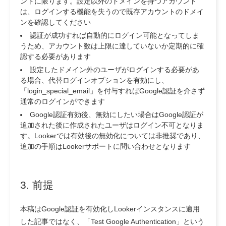
ントに限ります。設定以外のドメインを持つアカウント
は、ログインする機能を失うので既存アカウントのドメイ
ンを確認してください
認証が成功すれば自動的にログイン可能となってしま
うため、アカウント数は上限に達していないか定期的に確
認する必要があります
設定したドメイン外のユーザがログインする必要があ
る場合、代替ログインオプションを有効にし、
「login_special_email」を付与すればGoogle認証を介さず
通常のログインができます
Google認証有効後、無効にしたい場合はGoogle認証が
追加された後に作成されたユーザはログイン不可となりま
す。Lookerでは有効後の無効化については非推奨であり、
追加の手順はLookerサポートに問い合わせとなります
3. 前提
本稿はGoogle認証を有効化しLookerインスタンスに適用
した記事ではなく、
「Test Google Authentication」という