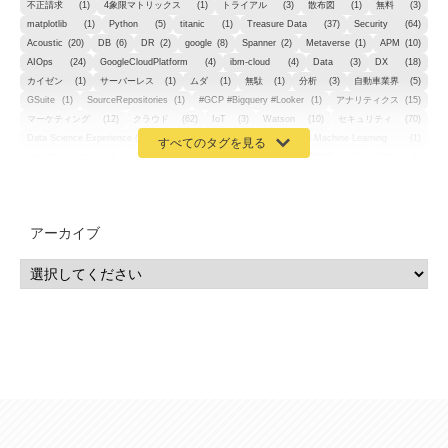
不正請求
(1)
4象限マトリックス
(1)
トライアル
(3)
散布図
(1)
無料
(3)
matplotlib
(1)
Python
(5)
titanic
(1)
Treasure Data
(37)
Security
(64)
Acoustic
(20)
DB
(6)
DR
(2)
google
(8)
Spanner
(2)
Metaverse
(1)
APM
(10)
AIOps
(24)
GoogleCloudPlatform
(4)
ibm-cloud
(4)
Data
(3)
DX
(18)
カイゼン
(1)
サーバーレス
(1)
ムダ
(1)
無駄
(1)
分析
(3)
自動車業界
(5)
GSuite
(1)
SourceRepositories
(1)
#GCP #Bigquery #Looker
(1)
アナリティクス
(15)
マーケティング
(12)
クラウド
(62)
IoT
(3)
Watson
(10)
セキュリティ
(70)
Data Science Experience (DSX)
(1)
Spark
(1)
Watson Machine Learning
(1)
オープンソース
(1)
チーム分析
(1)
機械学習
(3)
深層学習
(1)
DDI
(1)
QRadar
(1)
SOC
(2)
セキュリティ監視サービス
(3)
標的型サイバー攻撃対策
(1)
MSP
(15)
Google Workspace
(5)
量子コンピューティング
(1)
IBM
(3)
Quantum
(2)
CP4D
(5)
Oracle
(1)
Snowflake
(1)
脆弱性
(2)
脆弱性調査
(4)
API
(11)
アーカイブ
IBM i
(9)
モダナイズ
(11)
RPG
(1)
HubSpot
(16)
MA
(24)
営業支援
(2)
マーケティングオートメーション
(13)
SASE
(11)
データ利活用
(2)
GWS
(2)
AppSheet
(1)
Cloud Identity
(1)
Google Meet
(1)
Unica
(1)
メール配信
(1)
グループウェア
(1)
サスティナビリティ
(1)
脱炭素
(1)
SSE
(1)
Db2
(1)
Db2WoC
(1)
Db2Warehouse
(1)
Db2wh
(1)
IIAS
(1)
ランサムウェア
(13)
ARM
(5)
ChatGPT
(3)
EDR
(9)
セキュリティアリーナ
(2)
ローカル5G
(3)
無線
(4)
ETL
(3)
IICS
(5)
illumio
(6)
マイクロセグメンテーション
(6)
サイバー攻撃
(9)
AWS
(13)
SPSS
(2)
SPSS Modeler
(4)
ライセンス
(1)
データ分析
(3)
タブレット端末サービス
(1)
BigQuery
(1)
CRM
(9)
HubSpot CRM
(6)
ServiceNow
(4)
試験対策
(2)
ギガらく5G
(2)
BigFix
(4)
情報漏えい
(2)
内部不正
(5)
エンドポイント管理
(2)
Netskope
(4)
DLP
(2)
IBM Cloud Pak for Data
(2)
BMS
(1)
導入
(1)
プロセス
(1)
標準化
(1)