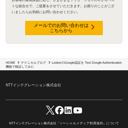
GenAI
(4)
USB
(1)
議事録
(1)
自動化
(1)
ISO20022
(2)
交通費精算
(8)
トな組合せで、
ご提案をさせていただきます。お困りのことがござ
USBメモリ
(1)
Think
(1)
外国送金
(1)
電帳法（電子帳簿保存法）
(1)
いましたらお気軽にお問い合わせください。
暗号化通信プロトコル（TLS 1.3）
(1)
SDPF
(1)
RSAC2025
(1)
RSA Conference
(1)
RSAカンファレンス
(1)
セキュリティ意識
(1)
databricks
(2)
コラム
(18)
SFA
(1)
dataiku
(2)
Zscaler
(5)
Veo 3
(1)
AI動画生成
(2)
イベントレポート
(1)
Qilin
(1)
メールでのお問い合わせは
RaaS
(3)
サプライチェーン
(2)
Z-FILTER
(1)
Gemini
(2)
セキュリティ教育
(2)
こちらから
未経験
(1)
MFA
(1)
データファブリック
(1)
データレイクハウスソリューション
(1)
CES 2026
(2)
ゼロトラストネットワーク
(3)
watsonx Orchestrate
(4)
Slack
(2)
wxo
(1)
プリビルドエージェント
(1)
自工会ガイドライン
(1)
脆弱性診断
(1)
SIEM
(1)
LLM
(1)
watsonx.ai
(1)
2025Zscalerアドカレンダー
(1)
#2025Zscalerアドカレンダー
(1)
Red Hat OpenShift
(2)
インフラモダナイズ
(2)
脱VMware
(2)
サイバーセキュリティ
(2)
IBM Cloud
(1)
Alteryx
(5)
Project BOB
(2)
LookerのGoogle認証を Test Google Authentication
HOME
テクニカルブログ
AI駆動型開発
(3)
Bob
(6)
Antigravity
(3)
AI駆動開発
(4)
機能で検証してみた
NI+Cインシデント緊急収束サービス
(1)
キャンペーン
(1)
DX開発
(3)
スマートゴー
(3)
Smart Go
(3)
AI駆動開発、Project BOB、生成AI活用
(1)
Bobathon
(3)
Alteryx One
(3)
ランサムウェア対策
(1)
Flow
(1)
Veo3.1
(1)
Apache Iceberg
(1)
パスキー
(1)
NTTインテグレーション株式会社
パスワードレス
(2)
AISecurity
(1)
SecurityforAI
(1)
AIforSecurity
(1)
受発注業務
(1)
部品サプライヤー
(1)
ALog
(1)
NI+Cセキュリティアリーナ
(1)
IBM Think 2026
(2)
SCS評価制度
(1)
サプライチェーン強化に向けたセキュリティ対策評価制度
(1)
マイグレーション
(1)
経費精算
(3)
AIツール
(1)
Fortinet
(1)
Fortigate
(1)
Fortibleed
(1)
ZDX
(1)
danect⁺
(1)
Treasure AI
(1)
AI議事録・要約
(1)
PLAUD - Plaud.ai
(1)
AI文字起こし・録音
(1)
NTTインテグレーション株式会社「
ソーシャルメディア利用規約
」について