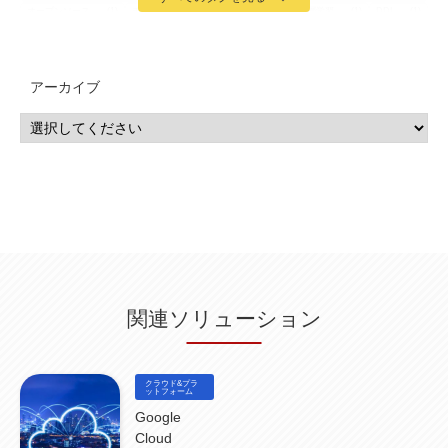
オープンソース
(1)
チーム分析
(1)
機械学習
(3)
深層学習
(1)
DDI
(1)
QRadar
(1)
SOC
(2)
セキュリティ監視サービス
(3)
標的型サイバー攻撃対策
(1)
MSP
(15)
Google Workspace
(5)
量子コンピューティング
(1)
IBM
(3)
Quantum
(2)
CP4D
(5)
Oracle
(1)
Snowflake
(1)
脆弱性
(2)
脆弱性調査
(4)
API
(11)
アーカイブ
IBM i
(9)
モダナイズ
(11)
RPG
(1)
HubSpot
(16)
MA
(24)
営業支援
(2)
マーケティングオートメーション
(13)
SASE
(11)
データ利活用
(2)
GWS
(2)
AppSheet
(1)
Cloud Identity
(1)
Google Meet
(1)
Unica
(1)
メール配信
(1)
グループウェア
(1)
サスティナビリティ
(1)
脱炭素
(1)
SSE
(1)
Db2
(1)
Db2WoC
(1)
Db2Warehouse
(1)
Db2wh
(1)
IIAS
(1)
ランサムウェア
(13)
ARM
(5)
ChatGPT
(3)
EDR
(9)
セキュリティアリーナ
(2)
ローカル5G
(3)
無線
(4)
ETL
(3)
IICS
(5)
illumio
(6)
マイクロセグメンテーション
(6)
サイバー攻撃
(9)
AWS
(13)
SPSS
(2)
SPSS Modeler
(4)
ライセンス
(1)
データ分析
(3)
タブレット端末サービス
(1)
BigQuery
(1)
CRM
(9)
HubSpot CRM
(6)
ServiceNow
(4)
試験対策
(2)
ギガらく5G
(2)
BigFix
(4)
情報漏えい
(2)
内部不正
(5)
エンドポイント管理
(2)
Netskope
(4)
DLP
(2)
IBM Cloud Pak for Data
(2)
BMS
(1)
導入
(1)
プロセス
(1)
標準化
(1)
関連ソリューション
コールセンター
(1)
AI OCR
(1)
オンプレミス型
(1)
クラウド型
(1)
IDMC
(2)
DataStage
(5)
Web-EDI
(1)
DX化
(3)
Web API
(1)
# IDMC
(1)
# IICS
(1)
NICMA
(1)
製造業
(3)
プロトコル
(1)
Tableau
(2)
ペーパーレス
(1)
AI-OCR
(1)
BPO
(1)
FAX
(1)
FAX受注
(1)
自動連携
(2)
効率化
(2)
BI
(5)
金融
(1)
クラウド&プラ
比較
(1)
情報漏洩
(6)
CSPM
ットフォーム
(1)
設定ミス
(1)
PSTNマイグレ
(1)
2024年問題
(1)
ISDN終了
(1)
Guardium
(3)
海外イベント
(4)
イベント
(1)
AI for Security
(1)
Google
Security for AI
(1)
RSAC2024
(1)
RSA Conference 2024
(1)
パッチ管理
(3)
Cloud