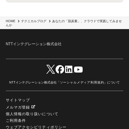
wxo
(1)
プリビルドエージェント
(1)
自工会ガイドライン
(1)
脆弱性診断
(1)
SIEM
(1)
LLM
(1)
watsonx.ai
(1)
2025Zscalerアドカレンダー
(1)
#2025Zscalerアドカレンダー
(1)
Red Hat OpenShift
(2)
インフラモダナイズ
(2)
脱VMware
(2)
サイバーセキュリティ
(2)
IBM Cloud
(1)
Alteryx
(5)
Project BOB
(2)
あなたの「脱炭素」、クラウドで実践してみませ
HOME
テクニカルブログ
AI駆動型開発
(3)
Bob
(6)
Antigravity
(3)
AI駆動開発
(4)
んか
NI+Cインシデント緊急収束サービス
(1)
キャンペーン
(1)
DX開発
(3)
スマートゴー
(3)
Smart Go
(3)
AI駆動開発、Project BOB、生成AI活用
(1)
Bobathon
(3)
Alteryx One
(3)
ランサムウェア対策
(1)
Flow
(1)
Veo3.1
(1)
Apache Iceberg
(1)
パスキー
(1)
NTTインテグレーション株式会社
パスワードレス
(2)
AISecurity
(1)
SecurityforAI
(1)
AIforSecurity
(1)
受発注業務
(1)
部品サプライヤー
(1)
ALog
(1)
NI+Cセキュリティアリーナ
(1)
IBM Think 2026
(2)
SCS評価制度
(1)
サプライチェーン強化に向けたセキュリティ対策評価制度
(1)
マイグレーション
(1)
経費精算
(4)
AIツール
(1)
Fortinet
(1)
Fortigate
(1)
Fortibleed
(1)
ZDX
(1)
danect⁺
(1)
Treasure AI
(1)
AI議事録・要約
(1)
PLAUD - Plaud.ai
(1)
AI文字起こし・録音
(1)
NTTインテグレーション株式会社「
ソーシャルメディア利用規約
」について
サイトマップ
メルマガ登録
個人情報の取り扱いについて
ご利用条件
ウェブアクセシビリティポリシー