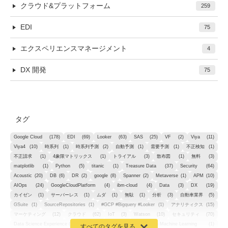
クラウド&プラットフォーム
259
EDI
75
エクスペリエンスマネージメント
4
DX 開発
75
タグ
Google Cloud
(178)
EDI
(69)
Looker
(63)
SAS
(25)
VF
(2)
Viya
(11)
Viya4
(10)
時系列
(1)
時系列予測
(2)
自動予測
(1)
需要予測
(1)
不正検知
(1)
不正請求
(1)
4象限マトリックス
(1)
トライアル
(3)
散布図
(1)
無料
(3)
matplotlib
(1)
Python
(5)
titanic
(1)
Treasure Data
(37)
Security
(64)
Acoustic
(20)
DB
(6)
DR
(2)
google
(8)
Spanner
(2)
Metaverse
(1)
APM
(10)
AIOps
(24)
GoogleCloudPlatform
(4)
ibm-cloud
(4)
Data
(3)
DX
(19)
カイゼン
(1)
サーバーレス
(1)
ムダ
(1)
無駄
(1)
分析
(3)
自動車業界
(5)
GSuite
(1)
SourceRepositories
(1)
#GCP #Bigquery #Looker
(1)
アナリティクス
(15)
マーケティング
(12)
クラウド
(62)
IoT
(3)
Watson
(10)
セキュリティ
(70)
Data Science Experience (DSX)
(1)
Spark
(1)
Watson Machine Learning
(1)