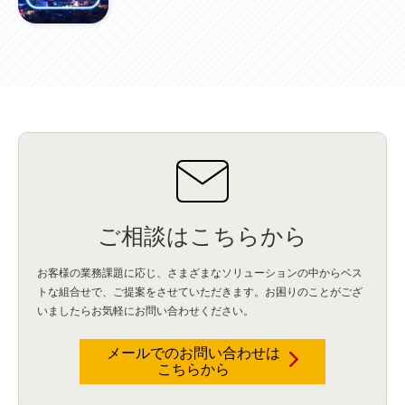
資産管理
(1)
ILMT
(1)
IT資産管理
(2)
サブキャパシティーライセンス
(1)
Flexera
(1)
MQ
(1)
データ連携
(1)
Verify
(5)
watsonx
(16)
生成AI
(26)
Wi-Fi
(1)
データレイクハウス
(5)
watsonx.data
(3)
データベース
(3)
データウェアハウス
(3)
データレイク
(4)
DWH
(3)
RAG
(6)
AI
(14)
海外
(8)
ハッカソン
(6)
CES
(9)
若手
(8)
グローバル
(12)
musubiii
(6)
無線LAN
(1)
データインテグレーション
(20)
生成AI活用
(11)
海外研修
(4)
インド
(4)
Data Governance
(1)
Data Management
(1)
Lineage
(1)
パスワード
(2)
IDaaS
(2)
ID管理
(3)
API Connect
(1)
AWS Cognito
(1)
black hat
(2)
DEFCON
(2)
BIツール
(1)
Ionic
(2)
SPSS CaDS
(1)
内部不正対策
(2)
特権ID管理
(3)
IBM App Connect
(1)
Aspera
(1)
Aspera on Cloud
(1)
CrowdStrike
(3)
IBM webMethods Integration
(1)
Mulesoft Anypoint Platform
(1)
IBM webMethods API Management
(1)
IBM API Connect
(1)
cdp
(3)
Engage Cros
(11)
動画
(5)
CES2025
(1)
OpenAI
(2)
Sora
(2)
Redshift
(1)
どこでも学べる！あなたのためのナレッジセミナー
(5)
ECS
(1)
コンテナ
(3)
ご相談はこちらから
QuickSight
(1)
AI Agent
(4)
AIエージェント
(8)
Excel
(1)
iDoperation
(1)
不正アクセス
(1)
新入社員
(3)
セキュリティインシデント
(3)
インシデント
(4)
お客様の業務課題に応じ、さまざまなソリューションの中からベス
GenAI
(4)
USB
(1)
議事録
(1)
自動化
(1)
ISO20022
(2)
交通費精算
(9)
トな組合せで、
ご提案をさせていただきます。お困りのことがござ
USBメモリ
(1)
Think
(1)
外国送金
(1)
電帳法（電子帳簿保存法）
(1)
いましたらお気軽にお問い合わせください。
暗号化通信プロトコル（TLS 1.3）
(1)
SDPF
(1)
RSAC2025
(1)
RSA Conference
(1)
RSAカンファレンス
(1)
セキュリティ意識
(1)
databricks
(2)
コラム
(18)
SFA
(1)
dataiku
(2)
Zscaler
(5)
Veo 3
(1)
AI動画生成
(2)
イベントレポート
(1)
Qilin
(1)
メールでのお問い合わせは
RaaS
(3)
サプライチェーン
(2)
Z-FILTER
(1)
Gemini
(2)
セキュリティ教育
(2)
こちらから
未経験
(1)
MFA
(1)
データファブリック
(1)
データレイクハウスソリューション
(1)
CES 2026
(2)
ゼロトラストネットワーク
(3)
watsonx Orchestrate
(4)
Slack
(2)