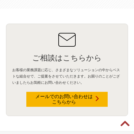
ハッカソン
(6)
CES
(9)
若手
(8)
グローバル
(12)
musubiii
(6)
無線LAN
(1)
データインテグレーション
(20)
生成AI活用
(11)
海外研修
(4)
インド
(4)
Data Governance
(1)
Data Management
(1)
Lineage
(1)
パスワード
(2)
IDaaS
(2)
ID管理
(3)
API Connect
(1)
AWS Cognito
(1)
black hat
(2)
DEFCON
(2)
BIツール
(1)
Ionic
(2)
SPSS CaDS
(1)
内部不正対策
(2)
特権ID管理
(3)
IBM App Connect
(1)
Aspera
(1)
Aspera on Cloud
(1)
CrowdStrike
(3)
IBM webMethods Integration
(1)
Mulesoft Anypoint Platform
(1)
IBM webMethods API Management
(1)
IBM API Connect
(1)
cdp
(3)
Engage Cros
(11)
動画
(5)
CES2025
(1)
OpenAI
(2)
Sora
(2)
Redshift
(1)
どこでも学べる！あなたのためのナレッジセミナー
(5)
ECS
(1)
コンテナ
(3)
ご相談はこちらから
QuickSight
(1)
AI Agent
(4)
AIエージェント
(8)
Excel
(1)
iDoperation
(1)
不正アクセス
(1)
新入社員
(3)
セキュリティインシデント
(3)
インシデント
(4)
お客様の業務課題に応じ、さまざまなソリューションの中からベス
GenAI
(4)
USB
(1)
議事録
(1)
自動化
(1)
ISO20022
(2)
交通費精算
(8)
トな組合せで、
ご提案をさせていただきます。お困りのことがござ
USBメモリ
(1)
Think
(1)
外国送金
(1)
電帳法（電子帳簿保存法）
(1)
いましたらお気軽にお問い合わせください。
暗号化通信プロトコル（TLS 1.3）
(1)
SDPF
(1)
RSAC2025
(1)
RSA Conference
(1)
RSAカンファレンス
(1)
セキュリティ意識
(1)
databricks
(2)
コラム
(18)
SFA
(1)
dataiku
(2)
Zscaler
(5)
Veo 3
(1)
AI動画生成
(2)
イベントレポート
(1)
Qilin
(1)
メールでのお問い合わせは
RaaS
(3)
サプライチェーン
(2)
Z-FILTER
(1)
Gemini
(2)
セキュリティ教育
(2)
こちらから
未経験
(1)
MFA
(1)
データファブリック
(1)
データレイクハウスソリューション
(1)
CES 2026
(2)
ゼロトラストネットワーク
(3)
watsonx Orchestrate
(4)
Slack
(2)
wxo
(1)
プリビルドエージェント
(1)
自工会ガイドライン
(1)
脆弱性診断
(1)
SIEM
(1)
LLM
(1)
watsonx.ai
(1)
2025Zscalerアドカレンダー
(1)
#2025Zscalerアドカレンダー
(1)
Red Hat OpenShift
(2)
インフラモダナイズ
(2)
脱VMware
(2)
サイバーセキュリティ
(2)
IBM Cloud
(1)
Alteryx
(5)
Project BOB
(2)