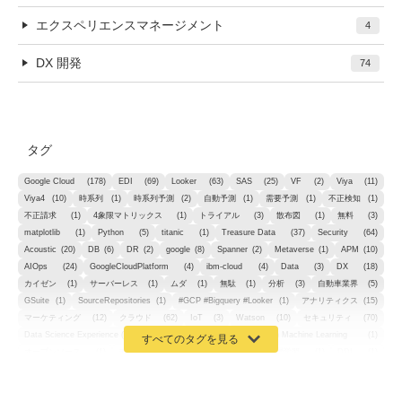
エクスペリエンスマネージメント
4
DX 開発
74
タグ
Google Cloud
(178)
EDI
(69)
Looker
(63)
SAS
(25)
VF
(2)
Viya
(11)
Viya4
(10)
時系列
(1)
時系列予測
(2)
自動予測
(1)
需要予測
(1)
不正検知
(1)
不正請求
(1)
4象限マトリックス
(1)
トライアル
(3)
散布図
(1)
無料
(3)
matplotlib
(1)
Python
(5)
titanic
(1)
Treasure Data
(37)
Security
(64)
Acoustic
(20)
DB
(6)
DR
(2)
google
(8)
Spanner
(2)
Metaverse
(1)
APM
(10)
AIOps
(24)
GoogleCloudPlatform
(4)
ibm-cloud
(4)
Data
(3)
DX
(18)
カイゼン
(1)
サーバーレス
(1)
ムダ
(1)
無駄
(1)
分析
(3)
自動車業界
(5)
GSuite
(1)
SourceRepositories
(1)
#GCP #Bigquery #Looker
(1)
アナリティクス
(15)
マーケティング
(12)
クラウド
(62)
IoT
(3)
Watson
(10)
セキュリティ
(70)
Data Science Experience (DSX)
(1)
Spark
(1)
Watson Machine Learning
(1)
オープンソース
(1)
チーム分析
(1)
機械学習
(3)
深層学習
(1)
DDI
(1)
QRadar
(1)
SOC
(2)
セキュリティ監視サービス
(3)
標的型サイバー攻撃対策
(1)
MSP
(15)
Google Workspace
(5)
量子コンピューティング
(1)
IBM
(3)
Quantum
(2)