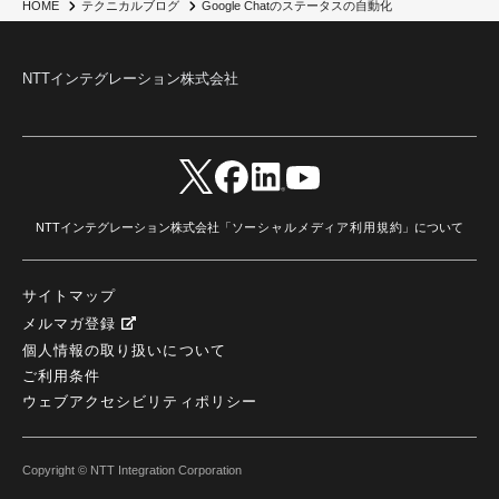
Google Chatのステータスの自動化
HOME
テクニカルブログ
AI駆動型開発
(3)
Bob
(6)
Antigravity
(3)
AI駆動開発
(4)
NI+Cインシデント緊急収束サービス
(1)
キャンペーン
(1)
DX開発
(3)
スマートゴー
(3)
Smart Go
(3)
AI駆動開発、Project BOB、生成AI活用
(1)
Bobathon
(3)
Alteryx One
(3)
NTTインテグレーション株式会社
ランサムウェア対策
(1)
Flow
(1)
Veo3.1
(1)
Apache Iceberg
(1)
パスキー
(1)
パスワードレス
(2)
AISecurity
(1)
SecurityforAI
(1)
AIforSecurity
(1)
受発注業務
(1)
部品サプライヤー
(1)
ALog
(1)
NI+Cセキュリティアリーナ
(1)
IBM Think 2026
(2)
SCS評価制度
(1)
サプライチェーン強化に向けたセキュリティ対策評価制度
(1)
マイグレーション
(1)
経費精算
(3)
AIツール
(1)
Fortinet
(1)
Fortigate
(1)
Fortibleed
(1)
ZDX
(1)
danect⁺
(1)
Treasure AI
(1)
AI議事録・要約
(1)
PLAUD - Plaud.ai
(1)
NTTインテグレーション株式会社「
ソーシャルメディア利用規約
」について
AI文字起こし・録音
(1)
サイトマップ
メルマガ登録
個人情報の取り扱いについて
ご利用条件
ウェブアクセシビリティポリシー
Copyright © NTT Integration Corporation