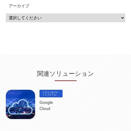
CP4D
(5)
Oracle
(1)
Snowflake
(1)
脆弱性
(2)
脆弱性調査
(4)
API
(11)
アーカイブ
IBM i
(9)
モダナイズ
(11)
RPG
(1)
HubSpot
(16)
MA
(24)
営業支援
(2)
マーケティングオートメーション
(13)
SASE
(11)
データ利活用
(2)
GWS
(2)
AppSheet
(1)
Cloud Identity
(1)
Google Meet
(1)
Unica
(1)
メール配信
(1)
グループウェア
(1)
サスティナビリティ
(1)
脱炭素
(1)
SSE
(1)
Db2
(1)
Db2WoC
(1)
Db2Warehouse
(1)
Db2wh
(1)
IIAS
(1)
ランサムウェア
(13)
ARM
(5)
ChatGPT
(3)
EDR
(9)
セキュリティアリーナ
(2)
ローカル5G
(3)
無線
(4)
ETL
(3)
IICS
(5)
illumio
(6)
マイクロセグメンテーション
(6)
サイバー攻撃
(9)
AWS
(13)
SPSS
(2)
SPSS Modeler
(4)
ライセンス
(1)
データ分析
(3)
タブレット端末サービス
(1)
BigQuery
(1)
CRM
(9)
HubSpot CRM
(6)
ServiceNow
(4)
試験対策
(2)
ギガらく5G
(2)
BigFix
(4)
情報漏えい
(2)
内部不正
(5)
エンドポイント管理
(2)
Netskope
(4)
DLP
(2)
IBM Cloud Pak for Data
(2)
BMS
(1)
導入
(1)
プロセス
(1)
標準化
(1)
関連ソリューション
コールセンター
(1)
AI OCR
(1)
オンプレミス型
(1)
クラウド型
(1)
IDMC
(2)
DataStage
(5)
Web-EDI
(1)
DX化
(3)
Web API
(1)
# IDMC
(1)
# IICS
(1)
NICMA
(1)
製造業
(3)
プロトコル
(1)
Tableau
(2)
ペーパーレス
(1)
AI-OCR
(1)
BPO
(1)
FAX
(1)
FAX受注
(1)
自動連携
(2)
効率化
(2)
BI
(5)
金融
(1)
クラウド&プラ
比較
(1)
情報漏洩
(6)
CSPM
ットフォーム
(1)
設定ミス
(1)
PSTNマイグレ
(1)
2024年問題
(1)
ISDN終了
(1)
Guardium
(3)
海外イベント
(4)
イベント
(1)
AI for Security
(1)
Google
Security for AI
(1)
RSAC2024
(1)
RSA Conference 2024
(1)
パッチ管理
(3)
Cloud
資産管理
(1)
ILMT
(1)
IT資産管理
(2)
サブキャパシティーライセンス
(1)
Flexera
(1)
MQ
(1)
データ連携
(1)
Verify
(5)
watsonx
(16)
生成AI
(26)
Wi-Fi
(1)
データレイクハウス
(5)
watsonx.data
(3)
データベース
(3)
データウェアハウス
(3)
データレイク
(4)
DWH
(3)
RAG
(6)
AI
(14)
海外
(8)