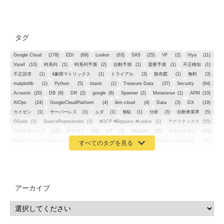
タグ
Google Cloud
(178)
EDI
(69)
Looker
(63)
SAS
(25)
VF
(2)
Viya
(11)
Viya4
(10)
時系列
(1)
時系列予測
(2)
自動予測
(1)
需要予測
(1)
不正検知
(1)
不正請求
(1)
4象限マトリックス
(1)
トライアル
(3)
散布図
(1)
無料
(3)
matplotlib
(1)
Python
(5)
titanic
(1)
Treasure Data
(37)
Security
(64)
Acoustic
(20)
DB
(6)
DR
(2)
google
(8)
Spanner
(2)
Metaverse
(1)
APM
(10)
AIOps
(24)
GoogleCloudPlatform
(4)
ibm-cloud
(4)
Data
(3)
DX
(19)
カイゼン
(1)
サーバーレス
(1)
ムダ
(1)
無駄
(1)
分析
(3)
自動車業界
(5)
GSuite
(1)
SourceRepositories
(1)
#GCP #Bigquery #Looker
(1)
アナリティクス
(15)
マーケティング
(12)
クラウド
(62)
IoT
(3)
Watson
(10)
セキュリティ
(70)
Data Science Experience (DSX)
(1)
Spark
(1)
Watson Machine Learning
(1)
オープンソース
(1)
チーム分析
(1)
機械学習
(3)
深層学習
(1)
DDI
(1)
QRadar
(1)
SOC
(2)
セキュリティ監視サービス
(3)
標的型サイバー攻撃対策
(1)
MSP
(15)
Google Workspace
(5)
量子コンピューティング
(1)
IBM
(3)
Quantum
(2)
CP4D
(5)
Oracle
(1)
Snowflake
(1)
脆弱性
(2)
脆弱性調査
(4)
API
(11)
アーカイブ
IBM i
(9)
モダナイズ
(11)
RPG
(1)
HubSpot
(16)
MA
(24)
営業支援
(2)
マーケティングオートメーション
(13)
SASE
(11)
データ利活用
(2)
GWS
(2)
AppSheet
(1)
Cloud Identity
(1)
Google Meet
(1)
Unica
(1)
メール配信
(1)
グループウェア
(1)
サスティナビリティ
(1)
脱炭素
(1)
SSE
(1)
Db2
(1)