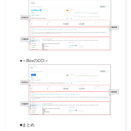
●＜BoxのCCI＞
■まとめ