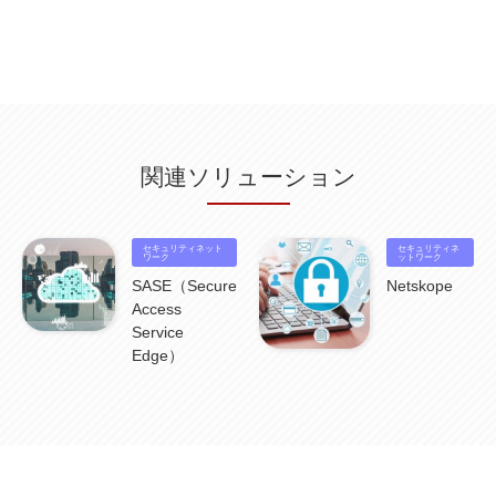
Db2WoC
(1)
Db2Warehouse
(1)
Db2wh
(1)
IIAS
(1)
ランサムウェア
(13)
ARM
(5)
ChatGPT
(3)
EDR
(9)
セキュリティアリーナ
(2)
ローカル5G
(3)
無線
(4)
ETL
(3)
IICS
(5)
illumio
(6)
マイクロセグメンテーション
(6)
サイバー攻撃
(9)
AWS
(13)
SPSS
(2)
SPSS Modeler
(4)
ライセンス
(1)
データ分析
(3)
タブレット端末サービス
(1)
BigQuery
(1)
CRM
(9)
HubSpot CRM
(6)
ServiceNow
(4)
試験対策
(2)
ギガらく5G
(2)
BigFix
(4)
情報漏えい
(2)
内部不正
(5)
エンドポイント管理
(2)
Netskope
(4)
DLP
(2)
IBM Cloud Pak for Data
(2)
BMS
(1)
導入
(1)
プロセス
(1)
標準化
(1)
関連ソリューション
コールセンター
(1)
AI OCR
(1)
オンプレミス型
(1)
クラウド型
(1)
IDMC
(2)
DataStage
(5)
Web-EDI
(1)
DX化
(3)
Web API
(1)
# IDMC
(1)
# IICS
(1)
NICMA
(1)
製造業
(3)
プロトコル
(1)
Tableau
(2)
ペーパーレス
(1)
AI-OCR
(1)
BPO
(1)
FAX
(1)
FAX受注
(1)
自動連携
(2)
効率化
(2)
BI
(5)
金融
(1)
セキュリティネット
セキュリティネ
比較
(1)
情報漏洩
(6)
ワーク
CSPM
(1)
設定ミス
(1)
PSTNマイグレ
(1)
2024年問題
ットワーク
(1)
ISDN終了
(1)
Guardium
(3)
海外イベント
(4)
イベント
(1)
AI for Security
(1)
SASE（Secure
Netskope
Security for AI
(1)
RSAC2024
(1)
RSA Conference 2024
(1)
パッチ管理
(3)
Access
資産管理
(1)
ILMT
(1)
IT資産管理
(2)
サブキャパシティーライセンス
(1)
Service
Flexera
(1)
MQ
(1)
データ連携
(1)
Verify
(5)
watsonx
(16)
生成AI
(26)
Edge）
Wi-Fi
(1)
データレイクハウス
(5)
watsonx.data
(3)
データベース
(3)
データウェアハウス
(3)
データレイク
(4)
DWH
(3)
RAG
(6)
AI
(14)
海外
(8)
ハッカソン
(6)
CES
(9)
若手
(8)
グローバル
(12)
musubiii
(6)
無線LAN
(1)
データインテグレーション
(20)
生成AI活用
(11)
海外研修
(4)
インド
(4)
Data Governance
(1)
Data Management
(1)
Lineage
(1)
パスワード
(2)
IDaaS
(2)
ID管理
(3)
API Connect
(1)
AWS Cognito
(1)
black hat
(2)
DEFCON
(2)
BIツール
(1)
Ionic
(2)
SPSS CaDS
(1)
内部不正対策
(2)
特権ID管理
(3)