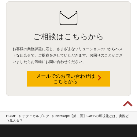
IBM App Connect
(1)
Aspera
(1)
Aspera on Cloud
(1)
CrowdStrike
(3)
IBM webMethods Integration
(1)
Mulesoft Anypoint Platform
(1)
IBM webMethods API Management
(1)
IBM API Connect
(1)
cdp
(3)
Engage Cros
(11)
動画
(5)
CES2025
(1)
OpenAI
(2)
Sora
(2)
Redshift
(1)
どこでも学べる！あなたのためのナレッジセミナー
(5)
ECS
(1)
コンテナ
(3)
QuickSight
(1)
AI Agent
(4)
AIエージェント
(8)
Excel
(1)
iDoperation
(1)
ご相談はこちらから
不正アクセス
(1)
新入社員
(3)
セキュリティインシデント
(3)
インシデント
(4)
GenAI
(4)
USB
(1)
議事録
(1)
自動化
(1)
ISO20022
(2)
交通費精算
(9)
お客様の業務課題に応じ、さまざまなソリューションの中からベス
USBメモリ
(1)
Think
(1)
外国送金
(1)
電帳法（電子帳簿保存法）
(1)
トな組合せで、
ご提案をさせていただきます。お困りのことがござ
暗号化通信プロトコル（TLS 1.3）
(1)
SDPF
(1)
RSAC2025
(1)
RSA Conference
(1)
いましたらお気軽にお問い合わせください。
RSAカンファレンス
(1)
セキュリティ意識
(1)
databricks
(2)
コラム
(18)
SFA
(1)
dataiku
(2)
Zscaler
(5)
Veo 3
(1)
AI動画生成
(2)
イベントレポート
(1)
Qilin
(1)
RaaS
(3)
サプライチェーン
(2)
Z-FILTER
(1)
Gemini
(2)
セキュリティ教育
(2)
メールでのお問い合わせは
未経験
(1)
MFA
(1)
データファブリック
(1)
データレイクハウスソリューション
(1)
こちらから
CES 2026
(2)
ゼロトラストネットワーク
(3)
watsonx Orchestrate
(4)
Slack
(2)
wxo
(1)
プリビルドエージェント
(1)
自工会ガイドライン
(1)
脆弱性診断
(1)
SIEM
(1)
LLM
(1)
watsonx.ai
(1)
2025Zscalerアドカレンダー
(1)
#2025Zscalerアドカレンダー
(1)
Red Hat OpenShift
(2)
インフラモダナイズ
(2)
脱VMware
(2)
サイバーセキュリティ
(2)
IBM Cloud
(1)
Alteryx
(5)
Project BOB
(2)
AI駆動型開発
(3)
Bob
(6)
Antigravity
(3)
AI駆動開発
(4)
Netskope【第二回】CASBの可視化とは、実際ど
HOME
テクニカルブログ
う見える？
NI+Cインシデント緊急収束サービス
(1)
キャンペーン
(1)
DX開発
(3)
スマートゴー
(3)
Smart Go
(3)
AI駆動開発、Project BOB、生成AI活用
(1)
Bobathon
(3)
Alteryx One
(3)
ランサムウェア対策
(1)
Flow
(1)
Veo3.1
(1)
Apache Iceberg
(1)
パスキー
(1)