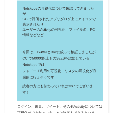
Netskopeの可視化について確認してきました
が、
CCIで評価されたアプリがログ上にアイコンで
表示されたり
ユーザーのActivityの可視化、ファイル名、PC
情報などなど
今回は、TwitterとBoxに絞って検証しましたが
CCIで50000以上ものSaaSを認知している
Netskopeでは
シャドーIT
利用の可視化、
リスク
の可視化が
直
感的
に行えそうです！
読者の方にも伝わっていれば幸いでございま
す！
ログイン、編集、ツイート、その他Activityについては
可視化ができたということは制御もできるというこ