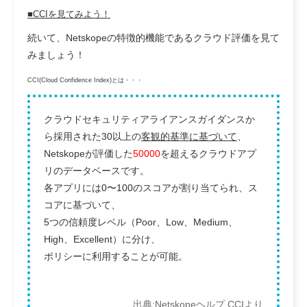
■CCIを見てみよう！
続いて、Netskopeの特徴的機能であるクラウド評価を見て
みましょう！
CCI(Cloud Confidence Index)とは・・・
クラウドセキュリティアライアンスガイダンスか
ら採用された30以上の
客観的基準に基づいて
、
Netskopeが評価した
50000
を超えるクラウドアプ
リのデータベースです。
各アプリには0〜100のスコアが割り当てられ、ス
コアに基づいて、
5つの信頼度レベル（Poor、Low、Medium、
High、Excellent）に分け、
ポリシーに利用することが可能。
出典:Netskopeヘルプ CCIより