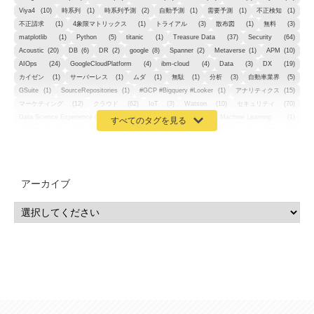
Viya4
(10)
時系列
(1)
時系列予測
(2)
自動予測
(1)
需要予測
(1)
不正検知
(1)
不正請求
(1)
4象限マトリックス
(1)
トライアル
(3)
散布図
(1)
無料
(3)
matplotlib
(1)
Python
(5)
titanic
(1)
Treasure Data
(37)
Security
(64)
Acoustic
(20)
DB
(6)
DR
(2)
google
(8)
Spanner
(2)
Metaverse
(1)
APM
(10)
AIOps
(24)
GoogleCloudPlatform
(4)
ibm-cloud
(4)
Data
(3)
DX
(19)
カイゼン
(1)
サーバーレス
(1)
ムダ
(1)
無駄
(1)
分析
(3)
自動車業界
(5)
GSuite
(1)
SourceRepositories
(1)
#GCP #Bigquery #Looker
(1)
アナリティクス
(15)
マーケティング
(12)
クラウド
(62)
IoT
(3)
Watson
(10)
セキュリティ
(70)
Data Science Experience (DSX)
(1)
Spark
(1)
Watson Machine Learning
(1)
オープンソース
(1)
チーム分析
(1)
機械学習
(3)
深層学習
(1)
DDI
(1)
QRadar
(1)
SOC
(2)
セキュリティ監視サービス
(3)
標的型サイバー攻撃対策
(1)
MSP
(15)
Google Workspace
(5)
量子コンピューティング
(1)
IBM
(3)
Quantum
(2)
CP4D
(5)
Oracle
(1)
Snowflake
(1)
脆弱性
(2)
脆弱性調査
(4)
API
(11)
アーカイブ
IBM i
(9)
モダナイズ
(11)
RPG
(1)
HubSpot
(16)
MA
(24)
営業支援
(2)
マーケティングオートメーション
(13)
SASE
(11)
データ利活用
(2)
GWS
(2)
AppSheet
(1)
Cloud Identity
(1)
Google Meet
(1)
Unica
(1)
メール配信
(1)
グループウェア
(1)
サスティナビリティ
(1)
脱炭素
(1)
SSE
(1)
Db2
(1)
Db2WoC
(1)
Db2Warehouse
(1)
Db2wh
(1)
IIAS
(1)
ランサムウェア
(13)
ARM
(5)
ChatGPT
(3)
EDR
(9)
セキュリティアリーナ
(2)
ローカル5G
(3)
無線
(4)
ETL
(3)
IICS
(5)
illumio
(6)
マイクロセグメンテーション
(6)
サイバー攻撃
(9)
AWS
(13)
SPSS
(2)
SPSS Modeler
(4)
ライセンス
(1)
データ分析
(3)
タブレット端末サービス
(1)
BigQuery
(1)
CRM
(9)
HubSpot CRM
(6)
ServiceNow
(4)
試験対策
(2)
ギガらく5G
(2)
BigFix
(4)