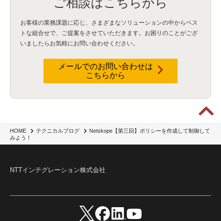
ご相談はこちらから
不正アクセス
(1)
新入社員
(3)
セキュリティインシデント
(3)
インシデント
(4)
GenAI
(4)
USB
(1)
議事録
(1)
自動化
(1)
ISO20022
(2)
交通費精算
(9)
お客様の業務課題に応じ、さまざまなソリューションの中からベス
USBメモリ
(1)
Think
(1)
外国送金
(1)
電帳法（電子帳簿保存法）
(1)
トな組合せで、
ご提案をさせていただきます。お困りのことがござ
暗号化通信プロトコル（TLS 1.3）
(1)
SDPF
(1)
RSAC2025
(1)
RSA Conference
(1)
いましたらお気軽にお問い合わせください。
RSAカンファレンス
(1)
セキュリティ意識
(1)
databricks
(2)
コラム
(18)
SFA
(1)
dataiku
(2)
Zscaler
(5)
Veo 3
(1)
AI動画生成
(2)
イベントレポート
(1)
Qilin
(1)
RaaS
(3)
サプライチェーン
(2)
Z-FILTER
(1)
Gemini
(2)
セキュリティ教育
(2)
メールでのお問い合わせは
未経験
(1)
MFA
(1)
データファブリック
(1)
データレイクハウスソリューション
(1)
こちらから
CES 2026
(2)
ゼロトラストネットワーク
(3)
watsonx Orchestrate
(4)
Slack
(2)
wxo
(1)
プリビルドエージェント
(1)
自工会ガイドライン
(1)
脆弱性診断
(1)
SIEM
(1)
LLM
(1)
watsonx.ai
(1)
2025Zscalerアドカレンダー
(1)
#2025Zscalerアドカレンダー
(1)
Red Hat OpenShift
(2)
インフラモダナイズ
(2)
脱VMware
(2)
サイバーセキュリティ
(2)
IBM Cloud
(1)
Alteryx
(5)
Project BOB
(2)
AI駆動型開発
(3)
Bob
(6)
Antigravity
(3)
AI駆動開発
(4)
Netskope【第三回】ポリシーを作成して制御して
HOME
テクニカルブログ
みよう！
NI+Cインシデント緊急収束サービス
(1)
キャンペーン
(1)
DX開発
(3)
スマートゴー
(3)
Smart Go
(3)
AI駆動開発、Project BOB、生成AI活用
(1)
Bobathon
(3)
Alteryx One
(3)
ランサムウェア対策
(1)
Flow
(1)
Veo3.1
(1)
Apache Iceberg
(1)
パスキー
(1)
パスワードレス
(2)
AISecurity
(1)
SecurityforAI
(1)
AIforSecurity
(1)
NTTインテグレーション株式会社
受発注業務
(1)
部品サプライヤー
(1)
ALog
(1)
NI+Cセキュリティアリーナ
(1)
IBM Think 2026
(2)
SCS評価制度
(1)
サプライチェーン強化に向けたセキュリティ対策評価制度
(1)
マイグレーション
(1)
経費精算
(4)
AIツール
(1)
Fortinet
(1)
Fortigate
(1)
Fortibleed
(1)
ZDX
(1)
danect⁺
(1)
Treasure AI
(1)
AI議事録・要約
(1)
PLAUD - Plaud.ai
(1)