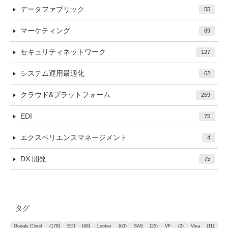
データファブリック
55
マーケティング
89
セキュリティネットワーク
127
システム運用最適化
62
クラウド&プラットフォーム
259
EDI
75
エクスペリエンスマネージメント
4
DX 開発
75
タグ
Google Cloud
(178)
EDI
(69)
Looker
(63)
SAS
(25)
VF
(2)
Viya
(11)