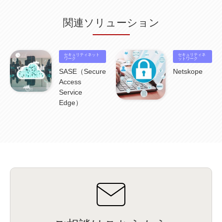
情報漏えい
(2)
内部不正
(5)
エンドポイント管理
(2)
Netskope
(4)
DLP
(2)
IBM Cloud Pak for Data
(2)
BMS
(1)
導入
(1)
プロセス
(1)
標準化
(1)
関連ソリューション
コールセンター
(1)
AI OCR
(1)
オンプレミス型
(1)
クラウド型
(1)
IDMC
(2)
DataStage
(5)
Web-EDI
(1)
DX化
(3)
Web API
(1)
# IDMC
(1)
# IICS
(1)
NICMA
(1)
製造業
(3)
プロトコル
(1)
Tableau
(2)
ペーパーレス
(1)
AI-OCR
(1)
BPO
(1)
FAX
(1)
FAX受注
(1)
自動連携
(2)
効率化
(2)
BI
(5)
金融
(1)
セキュリティネット
セキュリティネ
比較
(1)
情報漏洩
(6)
ワーク
CSPM
(1)
設定ミス
(1)
PSTNマイグレ
(1)
2024年問題
ットワーク
(1)
ISDN終了
(1)
Guardium
(3)
海外イベント
(4)
イベント
(1)
AI for Security
(1)
SASE（Secure
Netskope
Security for AI
(1)
RSAC2024
(1)
RSA Conference 2024
(1)
パッチ管理
(3)
Access
資産管理
(1)
ILMT
(1)
IT資産管理
(2)
サブキャパシティーライセンス
(1)
Service
Flexera
(1)
MQ
(1)
データ連携
(1)
Verify
(5)
watsonx
(16)
生成AI
(26)
Edge）
Wi-Fi
(1)
データレイクハウス
(5)
watsonx.data
(3)
データベース
(3)
データウェアハウス
(3)
データレイク
(4)
DWH
(3)
RAG
(6)
AI
(14)
海外
(8)
ハッカソン
(6)
CES
(9)
若手
(8)
グローバル
(12)
musubiii
(6)
無線LAN
(1)
データインテグレーション
(20)
生成AI活用
(11)
海外研修
(4)
インド
(4)
Data Governance
(1)
Data Management
(1)
Lineage
(1)
パスワード
(2)
IDaaS
(2)
ID管理
(3)
API Connect
(1)
AWS Cognito
(1)
black hat
(2)
DEFCON
(2)
BIツール
(1)
Ionic
(2)
SPSS CaDS
(1)
内部不正対策
(2)
特権ID管理
(3)
IBM App Connect
(1)
Aspera
(1)
Aspera on Cloud
(1)
CrowdStrike
(3)
IBM webMethods Integration
(1)
Mulesoft Anypoint Platform
(1)
IBM webMethods API Management
(1)
IBM API Connect
(1)
cdp
(3)
Engage Cros
(11)
動画
(5)
CES2025
(1)
OpenAI
(2)
Sora
(2)
Redshift
(1)
どこでも学べる！あなたのためのナレッジセミナー
(5)
ECS
(1)
コンテナ
(3)
QuickSight
(1)
AI Agent
(4)
AIエージェント
(8)
Excel
(1)
iDoperation
(1)