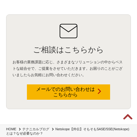
ID管理
(3)
API Connect
(1)
AWS Cognito
(1)
black hat
(2)
DEFCON
(2)
BIツール
(1)
Ionic
(2)
SPSS CaDS
(1)
内部不正対策
(2)
特権ID管理
(3)
IBM App Connect
(1)
Aspera
(1)
Aspera on Cloud
(1)
CrowdStrike
(3)
IBM webMethods Integration
(1)
Mulesoft Anypoint Platform
(1)
IBM webMethods API Management
(1)
IBM API Connect
(1)
cdp
(3)
Engage Cros
(11)
動画
(5)
CES2025
(1)
OpenAI
(2)
Sora
(2)
Redshift
(1)
どこでも学べる！あなたのためのナレッジセミナー
(5)
ECS
(1)
コンテナ
(3)
QuickSight
(1)
AI Agent
(4)
AIエージェント
(8)
Excel
(1)
iDoperation
(1)
ご相談はこちらから
不正アクセス
(1)
新入社員
(3)
セキュリティインシデント
(3)
インシデント
(4)
GenAI
(4)
USB
(1)
議事録
(1)
自動化
(1)
ISO20022
(2)
交通費精算
(9)
お客様の業務課題に応じ、さまざまなソリューションの中からベス
USBメモリ
(1)
Think
(1)
外国送金
(1)
電帳法（電子帳簿保存法）
(1)
トな組合せで、
ご提案をさせていただきます。お困りのことがござ
暗号化通信プロトコル（TLS 1.3）
(1)
SDPF
(1)
RSAC2025
(1)
RSA Conference
(1)
いましたらお気軽にお問い合わせください。
RSAカンファレンス
(1)
セキュリティ意識
(1)
databricks
(2)
コラム
(18)
SFA
(1)
dataiku
(2)
Zscaler
(5)
Veo 3
(1)
AI動画生成
(2)
イベントレポート
(1)
Qilin
(1)
RaaS
(3)
サプライチェーン
(2)
Z-FILTER
(1)
Gemini
(2)
セキュリティ教育
(2)
メールでのお問い合わせは
未経験
(1)
MFA
(1)
データファブリック
(1)
データレイクハウスソリューション
(1)
こちらから
CES 2026
(2)
ゼロトラストネットワーク
(3)
watsonx Orchestrate
(4)
Slack
(2)
wxo
(1)
プリビルドエージェント
(1)
自工会ガイドライン
(1)
脆弱性診断
(1)
SIEM
(1)
LLM
(1)
watsonx.ai
(1)
2025Zscalerアドカレンダー
(1)
#2025Zscalerアドカレンダー
(1)
Red Hat OpenShift
(2)
インフラモダナイズ
(2)
脱VMware
(2)
サイバーセキュリティ
(2)
IBM Cloud
(1)
Alteryx
(5)
Project BOB
(2)
AI駆動型開発
(3)
Bob
(6)
Antigravity
(3)
AI駆動開発
(4)
Netskope【外伝】そもそもSASE/SSE(Netskope)
HOME
テクニカルブログ
とは？なぜ必要なのか？
NI+Cインシデント緊急収束サービス
(1)
キャンペーン
(1)
DX開発
(3)
スマートゴー
(3)