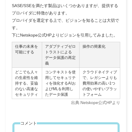
SASE/SSEを満たす製品はいくつかありますが、提供する
プロバイダに特徴があります。
プロバイダを選定する上で、ビジョンを知ることは大切で
す。
下にNetskope公式HPよりビジョンを引用してみました。
仕事の未来を
アダプティブゼロ
操作の簡素化
可能にする
トラストによる
データ保護の再定
義
どこでも人々
コンテキストを使
クラウドネイティブ
の生産性を維
用してセキュリテ
で、レガシーよりも
持する、妥協
ィを強化するAIお
費用効果の高い1つ
のない高速な
よびMLを利用し
の使いやすいプラッ
セキュリティ
たデータ保護
トフォーム
出典:Netskope公式HPより
コメント