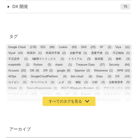
DX 開発
75
タグ
Google Cloud
(178)
EDI
(69)
Looker
(63)
SAS
(25)
VF
(2)
Viya
(11)
Viya4
(10)
時系列
(1)
時系列予測
(2)
自動予測
(1)
需要予測
(1)
不正検知
(1)
不正請求
(1)
4象限マトリックス
(1)
トライアル
(3)
散布図
(1)
無料
(3)
matplotlib
(1)
Python
(5)
titanic
(1)
Treasure Data
(37)
Security
(64)
Acoustic
(20)
DB
(6)
DR
(2)
google
(8)
Spanner
(2)
Metaverse
(1)
APM
(10)
AIOps
(24)
GoogleCloudPlatform
(4)
ibm-cloud
(4)
Data
(3)
DX
(19)
カイゼン
(1)
サーバーレス
(1)
ムダ
(1)
無駄
(1)
分析
(3)
自動車業界
(5)
GSuite
(1)
SourceRepositories
(1)
#GCP #Bigquery #Looker
(1)
アナリティクス
(15)
マーケティング
(12)
クラウド
(62)
IoT
(3)
Watson
(10)
セキュリティ
(70)
Data Science Experience (DSX)
(1)
Spark
(1)
Watson Machine Learning
(1)
オープンソース
(1)
チーム分析
(1)
機械学習
(3)
深層学習
(1)
DDI
(1)
QRadar
(1)
SOC
(2)
セキュリティ監視サービス
(3)
標的型サイバー攻撃対策
(1)
MSP
(15)
Google Workspace
(5)
量子コンピューティング
(1)
IBM
(3)
Quantum
(2)
CP4D
(5)
Oracle
(1)
Snowflake
(1)
脆弱性
(2)
脆弱性調査
(4)
API
(11)
アーカイブ
IBM i
(9)
モダナイズ
(11)
RPG
(1)
HubSpot
(16)
MA
(24)
営業支援
(2)
マーケティングオートメーション
(13)
SASE
(11)
データ利活用
(2)
GWS
(2)