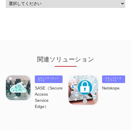
AppSheet
(1)
Cloud Identity
(1)
Google Meet
(1)
Unica
(1)
メール配信
(1)
グループウェア
(1)
サスティナビリティ
(1)
脱炭素
(1)
SSE
(1)
Db2
(1)
Db2WoC
(1)
Db2Warehouse
(1)
Db2wh
(1)
IIAS
(1)
ランサムウェア
(13)
ARM
(5)
ChatGPT
(3)
EDR
(9)
セキュリティアリーナ
(2)
ローカル5G
(3)
無線
(4)
ETL
(3)
IICS
(5)
illumio
(6)
マイクロセグメンテーション
(6)
サイバー攻撃
(9)
AWS
(13)
SPSS
(2)
SPSS Modeler
(4)
ライセンス
(1)
データ分析
(3)
タブレット端末サービス
(1)
BigQuery
(1)
CRM
(9)
HubSpot CRM
(6)
ServiceNow
(4)
試験対策
(2)
ギガらく5G
(2)
BigFix
(4)
情報漏えい
(2)
内部不正
(5)
エンドポイント管理
(2)
Netskope
(4)
DLP
(2)
IBM Cloud Pak for Data
(2)
BMS
(1)
導入
(1)
プロセス
(1)
標準化
(1)
関連ソリューション
コールセンター
(1)
AI OCR
(1)
オンプレミス型
(1)
クラウド型
(1)
IDMC
(2)
DataStage
(5)
Web-EDI
(1)
DX化
(3)
Web API
(1)
# IDMC
(1)
# IICS
(1)
NICMA
(1)
製造業
(3)
プロトコル
(1)
Tableau
(2)
ペーパーレス
(1)
AI-OCR
(1)
BPO
(1)
FAX
(1)
FAX受注
(1)
自動連携
(2)
効率化
(2)
BI
(5)
金融
(1)
セキュリティネット
セキュリティネ
比較
(1)
情報漏洩
(6)
ワーク
CSPM
(1)
設定ミス
(1)
PSTNマイグレ
(1)
2024年問題
ットワーク
(1)
ISDN終了
(1)
Guardium
(3)
海外イベント
(4)
イベント
(1)
AI for Security
(1)
SASE（Secure
Netskope
Security for AI
(1)
RSAC2024
(1)
RSA Conference 2024
(1)
パッチ管理
(3)
Access
資産管理
(1)
ILMT
(1)
IT資産管理
(2)
サブキャパシティーライセンス
(1)
Service
Flexera
(1)
MQ
(1)
データ連携
(1)
Verify
(5)
watsonx
(16)
生成AI
(26)
Edge）
Wi-Fi
(1)
データレイクハウス
(5)
watsonx.data
(3)
データベース
(3)
データウェアハウス
(3)
データレイク
(4)
DWH
(3)
RAG
(6)
AI
(14)
海外
(8)
ハッカソン
(6)
CES
(9)
若手
(8)
グローバル
(12)
musubiii
(6)
無線LAN
(1)
データインテグレーション
(20)
生成AI活用
(11)
海外研修
(4)
インド
(4)
Data Governance
(1)
Data Management
(1)
Lineage
(1)
パスワード
(2)
IDaaS
(2)