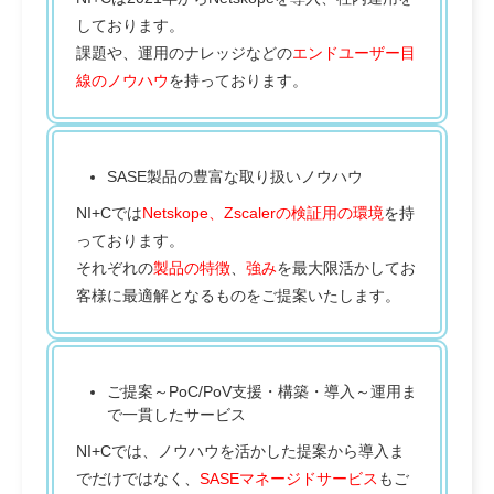
しております。
課題や、運用のナレッジなどの
エンドユーザー目
線のノウハウ
を持っております。
SASE製品の豊富な取り扱いノウハウ
NI+Cでは
Netskope、Zscalerの検証用の環境
を持
っております。
それぞれの
製品の特徴
、
強み
を最大限活かしてお
客様に
最適解
となるものをご提案いたします。
ご提案～PoC/PoV支援・構築・導入～運用ま
で一貫したサービス
NI+Cでは、ノウハウを活かした提案から導入ま
でだけではなく、
SASEマネージドサービス
もご