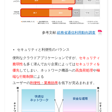
参考文献:
総務省通信利用動向調査
セキュリティと利便性のバランス
便利なクラウドアプリケーションですが、
セキュリティ
脆弱性
も多く潜んでおり企業によっては
セキュリティを
優先
してしまい、ネットワーク機器への
高負荷処理
や
極
端な行動制限
による
ユーザーの
利便性・業務効率
を低下が見込まれます。