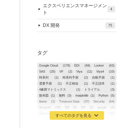
エクスペリエンスマネージメン
4
ト
DX 開発
75
タグ
Google Cloud
(178)
EDI
(69)
Looker
(63)
SAS
(25)
VF
(2)
Viya
(11)
Viya4
(10)
時系列
(1)
時系列予測
(2)
自動予測
(1)
需要予測
(1)
不正検知
(1)
不正請求
(1)
4象限マトリックス
(1)
トライアル
(3)
散布図
(1)
無料
(3)
matplotlib
(1)
Python
(5)
titanic
(1)
Treasure Data
(37)
Security
(64)
Acoustic
(20)
DB
(6)
DR
(2)
google
(8)
Spanner
(2)
Metaverse
(1)
APM
(10)
AIOps
(24)
GoogleCloudPlatform
(4)
ibm-cloud
(4)
Data
(3)
DX
(19)
カイゼン
(1)