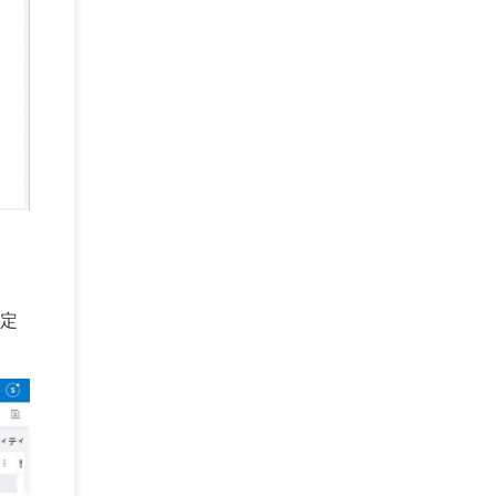
DEFCON
(2)
BIツール
(1)
Ionic
(2)
SPSS CaDS
(1)
内部不正対策
(2)
特権ID管理
(3)
IBM App Connect
(1)
Aspera
(1)
Aspera on Cloud
(1)
CrowdStrike
(3)
IBM webMethods Integration
(1)
Mulesoft Anypoint Platform
(1)
IBM webMethods API Management
(1)
IBM API Connect
(1)
cdp
(3)
Engage Cros
(11)
動画
(5)
CES2025
(1)
OpenAI
(2)
Sora
(2)
Redshift
(1)
どこでも学べる！あなたのためのナレッジセミナ
(5)
ー
ECS
(1)
コンテナ
(3)
QuickSight
(1)
AI Agent
(4)
AIエージェント
(8)
Excel
(1)
定
iDoperation
(1)
不正アクセス
(1)
新入社員
(3)
セキュリティインシデント
(3)
インシデント
(4)
GenAI
(4)
USB
(1)
議事録
(1)
自動化
(1)
ISO20022
(2)
交通費精算
(9)
USBメモリ
(1)
Think
(1)
外国送金
(1)
電帳法（電子帳簿保存法）
(1)
暗号化通信プロトコル（TLS 1.3）
(1)
SDPF
(1)
RSAC2025
(1)
RSA Conference
(1)