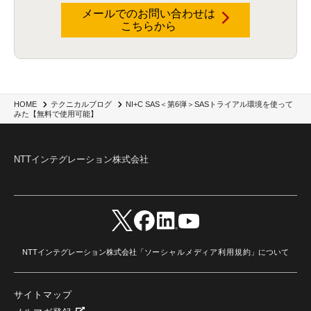
dataiku
(2)
Zscaler
(5)
Veo 3
(1)
AI動画生成
(2)
イベントレポート
(1)
Qilin
(1)
メールでのお問い合わせは
RaaS
(3)
サプライチェーン
(2)
Z-FILTER
(1)
Gemini
(2)
セキュリティ教育
(2)
こちらから
未経験
(1)
MFA
(1)
データファブリック
(1)
データレイクハウスソリューション
(1)
CES 2026
(2)
ゼロトラストネットワーク
(3)
watsonx Orchestrate
(4)
Slack
(2)
wxo
(1)
プリビルドエージェント
(1)
自工会ガイドライン
(1)
脆弱性診断
(1)
SIEM
(1)
LLM
(1)
watsonx.ai
(1)
2025Zscalerアドカレンダー
(1)
#2025Zscalerアドカレンダー
(1)
Red Hat OpenShift
(2)
インフラモダナイズ
(2)
脱VMware
(2)
サイバーセキュリティ
(2)
IBM Cloud
(1)
Alteryx
(5)
Project BOB
(2)
NI+C SAS＜第6弾＞SASトライアル環境を使って
HOME
テクニカルブログ
AI駆動型開発
(3)
Bob
(6)
Antigravity
(3)
AI駆動開発
(4)
みた【無料で使用可能】
NI+Cインシデント緊急収束サービス
(1)
キャンペーン
(1)
DX開発
(3)
スマートゴー
(3)
Smart Go
(3)
AI駆動開発、Project BOB、生成AI活用
(1)
Bobathon
(3)
Alteryx One
(3)
ランサムウェア対策
(1)
Flow
(1)
Veo3.1
(1)
Apache Iceberg
(1)
パスキー
(1)
NTTインテグレーション株式会社
パスワードレス
(2)
AISecurity
(1)
SecurityforAI
(1)
AIforSecurity
(1)
受発注業務
(1)
部品サプライヤー
(1)
ALog
(1)
NI+Cセキュリティアリーナ
(1)
IBM Think 2026
(2)
SCS評価制度
(1)
サプライチェーン強化に向けたセキュリティ対策評価制度
(1)
マイグレーション
(1)
経費精算
(4)
AIツール
(1)
Fortinet
(1)
Fortigate
(1)
Fortibleed
(1)
ZDX
(1)
danect⁺
(1)
Treasure AI
(1)
AI議事録・要約
(1)
PLAUD - Plaud.ai
(1)
AI文字起こし・録音
(1)
NTTインテグレーション株式会社「
ソーシャルメディア利用規約
」について
サイトマップ