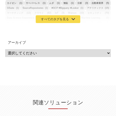
カイゼン
(1)
サーバーレス
(1)
ムダ
(1)
無駄
(1)
分析
(3)
自動車業界
(5)
GSuite
(1)
SourceRepositories
(1)
#GCP #Bigquery #Looker
(1)
アナリティクス
(15)
マーケティング
(12)
クラウド
(62)
IoT
(3)
Watson
(10)
セキュリティ
(70)
Data Science Experience (DSX)
(1)
Spark
(1)
Watson Machine Learning
(1)
オープンソース
(1)
チーム分析
(1)
機械学習
(3)
深層学習
(1)
DDI
(1)
QRadar
(1)
SOC
(2)
セキュリティ監視サービス
(3)
標的型サイバー攻撃対策
(1)
MSP
(15)
Google Workspace
(5)
量子コンピューティング
(1)
IBM
(3)
Quantum
(2)
CP4D
(5)
Oracle
(1)
Snowflake
(1)
脆弱性
(2)
脆弱性調査
(4)
API
(11)
アーカイブ
IBM i
(9)
モダナイズ
(11)
RPG
(1)
HubSpot
(16)
MA
(24)
営業支援
(2)
マーケティングオートメーション
(13)
SASE
(11)
データ利活用
(2)
GWS
(2)
AppSheet
(1)
Cloud Identity
(1)
Google Meet
(1)
Unica
(1)
メール配信
(1)
グループウェア
(1)
サスティナビリティ
(1)
脱炭素
(1)
SSE
(1)
Db2
(1)
Db2WoC
(1)
Db2Warehouse
(1)
Db2wh
(1)
IIAS
(1)
ランサムウェア
(13)
ARM
(5)
ChatGPT
(3)
EDR
(9)
セキュリティアリーナ
(2)
ローカル5G
(3)
無線
(4)
ETL
(3)
IICS
(5)
illumio
(6)
マイクロセグメンテーション
(6)
サイバー攻撃
(9)
AWS
(13)
SPSS
(2)
SPSS Modeler
(4)
ライセンス
(1)
データ分析
(3)
タブレット端末サービス
(1)
BigQuery
(1)
CRM
(9)
HubSpot CRM
(6)
ServiceNow
(4)
試験対策
(2)
ギガらく5G
(2)
BigFix
(4)
情報漏えい
(2)
内部不正
(5)
エンドポイント管理
(2)
Netskope
(4)
DLP
(2)
IBM Cloud Pak for Data
(2)
BMS
(1)
導入
(1)
プロセス
(1)
標準化
(1)
関連ソリューション
コールセンター
(1)
AI OCR
(1)
オンプレミス型
(1)
クラウド型
(1)
IDMC
(2)
DataStage
(5)
Web-EDI
(1)
DX化
(3)
Web API
(1)
# IDMC
(1)
# IICS
(1)
NICMA
(1)
製造業
(3)
プロトコル
(1)
Tableau
(2)
ペーパーレス
(1)
AI-OCR
(1)