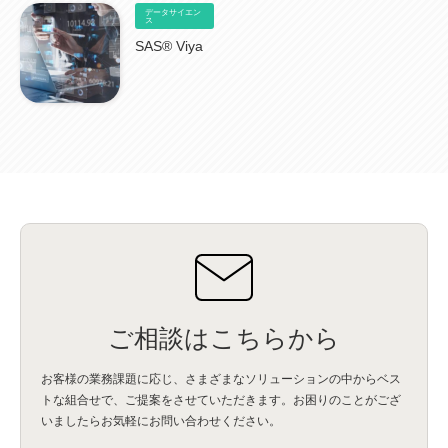
BPO
(1)
FAX
(1)
FAX受注
(1)
自動連携
(2)
効率化
(2)
BI
(5)
金融
(1)
データサイエン
比較
(1)
情報漏洩
(6)
CSPM
ス
(1)
設定ミス
(1)
PSTNマイグレ
(1)
2024年問題
(1)
ISDN終了
(1)
Guardium
(3)
海外イベント
(4)
イベント
(1)
AI for Security
(1)
SAS® Viya
Security for AI
(1)
RSAC2024
(1)
RSA Conference 2024
(1)
パッチ管理
(3)
資産管理
(1)
ILMT
(1)
IT資産管理
(2)
サブキャパシティーライセンス
(1)
Flexera
(1)
MQ
(1)
データ連携
(1)
Verify
(5)
watsonx
(16)
生成AI
(26)
Wi-Fi
(1)
データレイクハウス
(5)
watsonx.data
(3)
データベース
(3)
データウェアハウス
(3)
データレイク
(4)
DWH
(3)
RAG
(6)
AI
(14)
海外
(8)
ハッカソン
(6)
CES
(9)
若手
(8)
グローバル
(12)
musubiii
(6)
無線LAN
(1)
データインテグレーション
(20)
生成AI活用
(11)
海外研修
(4)
インド
(4)
Data Governance
(1)
Data Management
(1)
Lineage
(1)
パスワード
(2)
IDaaS
(2)
ID管理
(3)
API Connect
(1)
AWS Cognito
(1)
black hat
(2)
DEFCON
(2)
BIツール
(1)
Ionic
(2)
SPSS CaDS
(1)
内部不正対策
(2)
特権ID管理
(3)
IBM App Connect
(1)
Aspera
(1)
Aspera on Cloud
(1)
CrowdStrike
(3)
IBM webMethods Integration
(1)
Mulesoft Anypoint Platform
(1)
IBM webMethods API Management
(1)
IBM API Connect
(1)
cdp
(3)
Engage Cros
(11)
動画
(5)
CES2025
(1)
OpenAI
(2)
Sora
(2)
Redshift
(1)
どこでも学べる！あなたのためのナレッジセミナー
(5)
ECS
(1)
コンテナ
(3)
ご相談はこちらから
QuickSight
(1)
AI Agent
(4)
AIエージェント
(8)
Excel
(1)
iDoperation
(1)
不正アクセス
(1)
新入社員
(3)
セキュリティインシデント
(3)
インシデント
(4)
お客様の業務課題に応じ、さまざまなソリューションの中からベス
GenAI
(4)
USB
(1)
議事録
(1)
自動化
(1)
ISO20022
(2)
交通費精算
(9)
トな組合せで、
ご提案をさせていただきます。お困りのことがござ
USBメモリ
(1)
Think
(1)
外国送金
(1)
電帳法（電子帳簿保存法）
(1)
いましたらお気軽にお問い合わせください。
暗号化通信プロトコル（TLS 1.3）
(1)
SDPF
(1)
RSAC2025
(1)
RSA Conference
(1)
RSAカンファレンス
(1)
セキュリティ意識
(1)
databricks
(2)
コラム
(18)
SFA
(1)