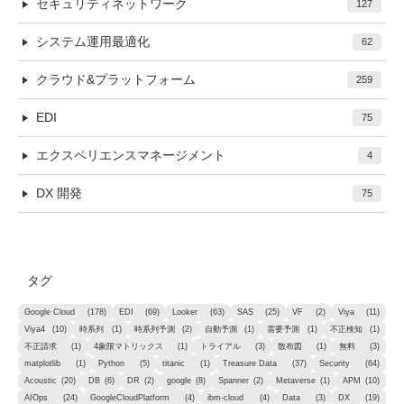
セキュリティネットワーク
127
システム運用最適化
62
クラウド&プラットフォーム
259
EDI
75
エクスペリエンスマネージメント
4
DX 開発
75
タグ
Google Cloud
(178)
EDI
(69)
Looker
(63)
SAS
(25)
VF
(2)
Viya
(11)
Viya4
(10)
時系列
(1)
時系列予測
(2)
自動予測
(1)
需要予測
(1)
不正検知
(1)
不正請求
(1)
4象限マトリックス
(1)
トライアル
(3)
散布図
(1)
無料
(3)
matplotlib
(1)
Python
(5)
titanic
(1)
Treasure Data
(37)
Security
(64)
Acoustic
(20)
DB
(6)
DR
(2)
google
(8)
Spanner
(2)
Metaverse
(1)
APM
(10)
AIOps
(24)
GoogleCloudPlatform
(4)
ibm-cloud
(4)
Data
(3)
DX
(19)