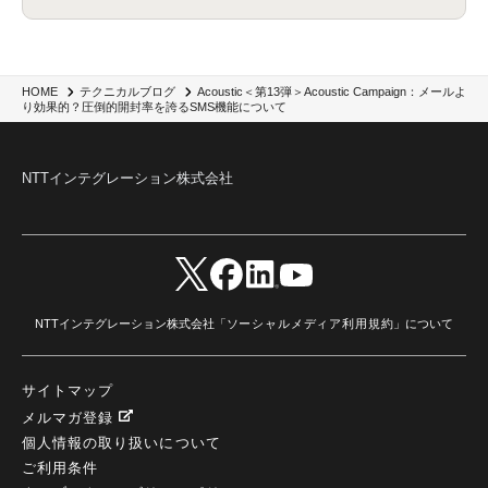
CES 2026
(2)
ゼロトラストネットワーク
(3)
watsonx Orchestrate
(4)
Slack
(2)
wxo
(1)
プリビルドエージェント
(1)
自工会ガイドライン
(1)
脆弱性診断
(1)
SIEM
(1)
LLM
(1)
watsonx.ai
(1)
2025Zscalerアドカレンダー
(1)
#2025Zscalerアドカレンダー
(1)
Red Hat OpenShift
(2)
インフラモダナイズ
(2)
脱VMware
(2)
サイバーセキュリティ
(2)
IBM Cloud
(1)
Alteryx
(5)
Project BOB
(2)
Acoustic＜第13弾＞Acoustic Campaign：メールよ
HOME
テクニカルブログ
AI駆動型開発
(3)
Bob
(6)
Antigravity
(3)
AI駆動開発
(4)
り効果的？圧倒的開封率を誇るSMS機能について
NI+Cインシデント緊急収束サービス
(1)
キャンペーン
(1)
DX開発
(3)
スマートゴー
(3)
Smart Go
(3)
AI駆動開発、Project BOB、生成AI活用
(1)
Bobathon
(3)
Alteryx One
(3)
ランサムウェア対策
(1)
Flow
(1)
Veo3.1
(1)
Apache Iceberg
(1)
パスキー
(1)
NTTインテグレーション株式会社
パスワードレス
(2)
AISecurity
(1)
SecurityforAI
(1)
AIforSecurity
(1)
受発注業務
(1)
部品サプライヤー
(1)
ALog
(1)
NI+Cセキュリティアリーナ
(1)
IBM Think 2026
(2)
SCS評価制度
(1)
サプライチェーン強化に向けたセキュリティ対策評価制度
(1)
マイグレーション
(1)
経費精算
(4)
AIツール
(1)
Fortinet
(1)
Fortigate
(1)
Fortibleed
(1)
ZDX
(1)
danect⁺
(1)
Treasure AI
(1)
AI議事録・要約
(1)
PLAUD - Plaud.ai
(1)
AI文字起こし・録音
(1)
NTTインテグレーション株式会社「
ソーシャルメディア利用規約
」について
サイトマップ
メルマガ登録
個人情報の取り扱いについて
ご利用条件