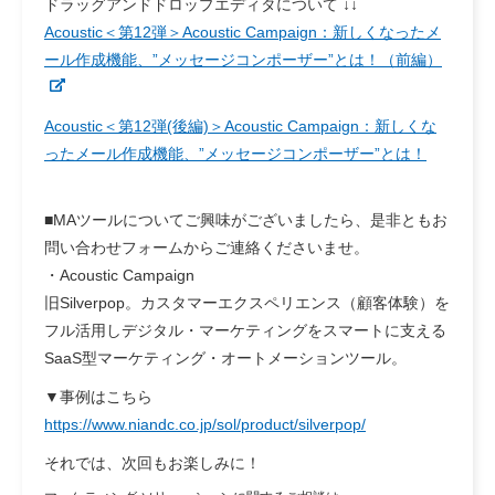
ドラッグアンドドロップエディタについて ↓↓
Acoustic＜第12弾＞Acoustic Campaign：新しくなったメ
ール作成機能、”メッセージコンポーザー”とは！（前編）
Acoustic＜第12弾(後編)＞Acoustic Campaign：新しくな
ったメール作成機能、”メッセージコンポーザー”とは！
■MAツールについてご興味がございましたら、是非ともお
問い合わせフォームからご連絡くださいませ。
・Acoustic Campaign
旧Silverpop。カスタマーエクスペリエンス（顧客体験）を
フル活用しデジタル・マーケティングをスマートに支える
SaaS型マーケティング・オートメーションツール。
▼事例はこちら
https://www.niandc.co.jp/sol/product/silverpop/
それでは、次回
もお楽しみに！