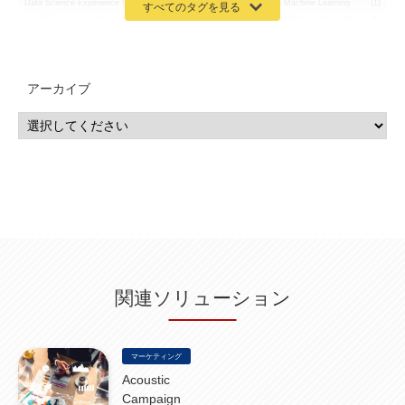
Data Science Experience (DSX)
(1)
Spark
(1)
Watson Machine Learning
(1)
オープンソース
(1)
チーム分析
(1)
機械学習
(3)
深層学習
(1)
DDI
(1)
QRadar
(1)
SOC
(2)
セキュリティ監視サービス
(3)
標的型サイバー攻撃対策
(1)
MSP
(15)
Google Workspace
(5)
量子コンピューティング
(1)
IBM
(3)
Quantum
(2)
CP4D
(5)
Oracle
(1)
Snowflake
(1)
脆弱性
(2)
脆弱性調査
(4)
API
(11)
アーカイブ
IBM i
(9)
モダナイズ
(11)
RPG
(1)
HubSpot
(16)
MA
(24)
営業支援
(2)
マーケティングオートメーション
(13)
SASE
(11)
データ利活用
(2)
GWS
(2)
AppSheet
(1)
Cloud Identity
(1)
Google Meet
(1)
Unica
(1)
メール配信
(1)
グループウェア
(1)
サスティナビリティ
(1)
脱炭素
(1)
SSE
(1)
Db2
(1)
Db2WoC
(1)
Db2Warehouse
(1)
Db2wh
(1)
IIAS
(1)
ランサムウェア
(13)
ARM
(5)
ChatGPT
(3)
EDR
(9)
セキュリティアリーナ
(2)
ローカル5G
(3)
無線
(4)
ETL
(3)
IICS
(5)
illumio
(6)
マイクロセグメンテーション
(6)
サイバー攻撃
(9)
AWS
(13)
SPSS
(2)
SPSS Modeler
(4)
ライセンス
(1)
データ分析
(3)
タブレット端末サービス
(1)
BigQuery
(1)
CRM
(9)
HubSpot CRM
(6)
ServiceNow
(4)
試験対策
(2)
ギガらく5G
(2)
BigFix
(4)
情報漏えい
(2)
内部不正
(5)
エンドポイント管理
(2)
Netskope
(4)
DLP
(2)
IBM Cloud Pak for Data
(2)
BMS
(1)
導入
(1)
プロセス
(1)
標準化
(1)
関連ソリューション
コールセンター
(1)
AI OCR
(1)
オンプレミス型
(1)
クラウド型
(1)
IDMC
(2)
DataStage
(5)
Web-EDI
(1)
DX化
(3)
Web API
(1)
# IDMC
(1)
# IICS
(1)
NICMA
(1)
製造業
(3)
プロトコル
(1)
Tableau
(2)
ペーパーレス
(1)
AI-OCR
(1)
BPO
(1)
FAX
(1)
FAX受注
(1)
自動連携
(2)
効率化
(2)
BI
(5)
金融
(1)
マーケティング
比較
(1)
情報漏洩
(6)
CSPM
(1)
設定ミス
(1)
PSTNマイグレ
(1)
2024年問題
(1)
Acoustic
ISDN終了
(1)
Guardium
(3)
海外イベント
(4)
イベント
(1)
AI for Security
(1)
Campaign
Security for AI
(1)
RSAC2024
(1)
RSA Conference 2024
(1)
パッチ管理
(3)