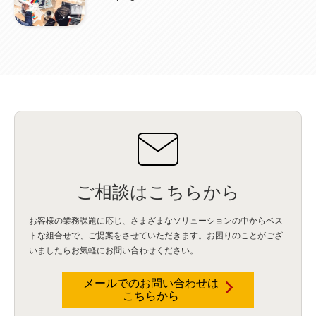
資産管理
(1)
ILMT
(1)
IT資産管理
(2)
サブキャパシティーライセンス
(1)
Flexera
(1)
MQ
(1)
データ連携
(1)
Verify
(5)
watsonx
(16)
生成AI
(26)
Wi-Fi
(1)
データレイクハウス
(5)
watsonx.data
(3)
データベース
(3)
データウェアハウス
(3)
データレイク
(4)
DWH
(3)
RAG
(6)
AI
(14)
海外
(8)
ハッカソン
(6)
CES
(9)
若手
(8)
グローバル
(12)
musubiii
(6)
無線LAN
(1)
データインテグレーション
(20)
生成AI活用
(11)
海外研修
(4)
インド
(4)
Data Governance
(1)
Data Management
(1)
Lineage
(1)
パスワード
(2)
IDaaS
(2)
ID管理
(3)
API Connect
(1)
AWS Cognito
(1)
black hat
(2)
DEFCON
(2)
BIツール
(1)
Ionic
(2)
SPSS CaDS
(1)
内部不正対策
(2)
特権ID管理
(3)
IBM App Connect
(1)
Aspera
(1)
Aspera on Cloud
(1)
CrowdStrike
(3)
IBM webMethods Integration
(1)
Mulesoft Anypoint Platform
(1)
IBM webMethods API Management
(1)
IBM API Connect
(1)
cdp
(3)
Engage Cros
(11)
動画
(5)
CES2025
(1)
OpenAI
(2)
Sora
(2)
Redshift
(1)
どこでも学べる！あなたのためのナレッジセミナー
(5)
ECS
(1)
コンテナ
(3)
ご相談はこちらから
QuickSight
(1)
AI Agent
(4)
AIエージェント
(8)
Excel
(1)
iDoperation
(1)
不正アクセス
(1)
新入社員
(3)
セキュリティインシデント
(3)
インシデント
(4)
お客様の業務課題に応じ、さまざまなソリューションの中からベス
GenAI
(4)
USB
(1)
議事録
(1)
自動化
(1)
ISO20022
(2)
交通費精算
(9)
トな組合せで、
ご提案をさせていただきます。お困りのことがござ
USBメモリ
(1)
Think
(1)
外国送金
(1)
電帳法（電子帳簿保存法）
(1)
いましたらお気軽にお問い合わせください。
暗号化通信プロトコル（TLS 1.3）
(1)
SDPF
(1)
RSAC2025
(1)
RSA Conference
(1)
RSAカンファレンス
(1)
セキュリティ意識
(1)
databricks
(2)
コラム
(18)
SFA
(1)
dataiku
(2)
Zscaler
(5)
Veo 3
(1)
AI動画生成
(2)
イベントレポート
(1)
Qilin
(1)
メールでのお問い合わせは
RaaS
(3)
サプライチェーン
(2)
Z-FILTER
(1)
Gemini
(2)
セキュリティ教育
(2)
こちらから
未経験
(1)
MFA
(1)
データファブリック
(1)
データレイクハウスソリューション
(1)