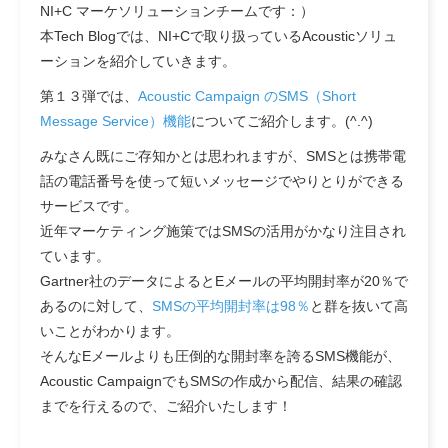
NI+C マーケソリューションチームです：）
本Tech Blogでは、NI+Cで取り扱っているAcousticソリュ
ーションを紹介していきます。
第１３弾では、
Acoustic Campaign のSMS（Short
Message Service）機能
についてご紹介します。(^.^)
みなさん既にご存知かとは思われますが、SMSとは携帯電
話の電話番号を使って短いメッセージでやりとりができる
サービスです。
近年マーケティング施策ではSMSの活用がかなり注目され
ています。
Gartner社のデータによると
Eメールの平均開封率が20％
で
あるのに対して、
SMSの平均開封率は98％
と群を抜いて高
いことがわかります。
そんなEメールよりも圧倒的な開封率を誇るSMS機能が、
Acoustic CampaignでもSMSの作成から配信、結果の確認
までを行えるので、ご紹介いたします！