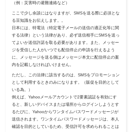
（例：災害時の避難連絡など）
ここで少し余談にはなりますが、SMSを送る際に必須とな
る豆知識をお伝えします。。
日本には、
特電法
（特定電子メールの送信の適正化等に関
する法律）という法律があり、
必ず送信相手にSMSを送っ
てよいか送信許諾を取る必要があります。
また、メッセー
ジを受信した人がいつでも配信停止の申請を行えるよう
に、メッセージを送る側は
メッセージ本文に配信停止の案
内を記載しなければいけません。
ただし、この法律に該当するのは、
SMSをプロモーション
として利用するときのみ
になります。（販促を目的として
いる為。）
例えば、Yahooメールアカウントで2要素認証を有効にす
ると、新しいデバイスまたは場所からログインしようとす
るたびに、Yahooからワンタイムパスワードメッセージが
送信されます。ワンタイムパスワードメッセージは、本人
確認を目的としているため、受信許可を求められることは