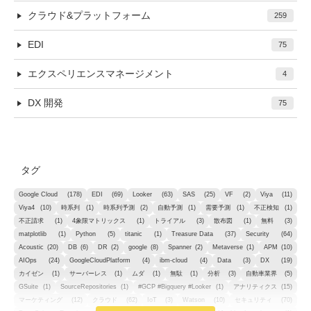
クラウド&プラットフォーム
259
EDI
75
エクスペリエンスマネージメント
4
DX 開発
75
タグ
Google Cloud
(178)
EDI
(69)
Looker
(63)
SAS
(25)
VF
(2)
Viya
(11)
Viya4
(10)
時系列
(1)
時系列予測
(2)
自動予測
(1)
需要予測
(1)
不正検知
(1)
不正請求
(1)
4象限マトリックス
(1)
トライアル
(3)
散布図
(1)
無料
(3)
matplotlib
(1)
Python
(5)
titanic
(1)
Treasure Data
(37)
Security
(64)
Acoustic
(20)
DB
(6)
DR
(2)
google
(8)
Spanner
(2)
Metaverse
(1)
APM
(10)
AIOps
(24)
GoogleCloudPlatform
(4)
ibm-cloud
(4)
Data
(3)
DX
(19)
カイゼン
(1)
サーバーレス
(1)
ムダ
(1)
無駄
(1)
分析
(3)
自動車業界
(5)
GSuite
(1)
SourceRepositories
(1)
#GCP #Bigquery #Looker
(1)
アナリティクス
(15)
マーケティング
(12)
クラウド
(62)
IoT
(3)
Watson
(10)
セキュリティ
(70)