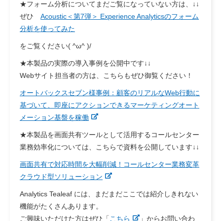
★フォーム分析についてまだご覧になっていない方は、↓↓
ぜひ
Acoustic＜第7弾＞ Experience Analyticsのフォーム
分析を使ってみた
をご覧ください( ^ω^ )/
★本製品の実際の導入事例を公開中です↓↓
Webサイト担当者の方は、こちらもぜひ御覧ください！
オートバックスセブン様事例：顧客のリアルなWeb行動に
基づいて、即座にアクションできるマーケティングオート
メーション基盤を稼働
★本製品を画面共有ツールとして活用するコールセンター
業務効率化については、こちらで資料を公開しています↓↓
画面共有で対応時間を大幅削減！コールセンター業務変革
クラウド型ソリューション
Analytics Tealeaf には、まだまだここでは紹介しきれない
機能がたくさんあります。
ご興味いただけた方はぜひ
「
こちら
」
からお問い合わ