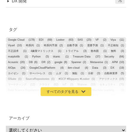
DX 開発
75
タグ
Google Cloud
(178)
EDI
(69)
Looker
(63)
SAS
(25)
VF
(2)
Viya
(11)
Viya4
(10)
時系列
(1)
時系列予測
(2)
自動予測
(1)
需要予測
(1)
不正検知
(1)
不正請求
(1)
4象限マトリックス
(1)
トライアル
(3)
散布図
(1)
無料
(3)
matplotlib
(1)
Python
(5)
titanic
(1)
Treasure Data
(37)
Security
(64)
Acoustic
(20)
DB
(6)
DR
(2)
google
(8)
Spanner
(2)
Metaverse
(1)
APM
(10)
AIOps
(24)
GoogleCloudPlatform
(4)
ibm-cloud
(4)
Data
(3)
DX
(19)
カイゼン
(1)
サーバーレス
(1)
ムダ
(1)
無駄
(1)
分析
(3)
自動車業界
(5)
GSuite
(1)
SourceRepositories
(1)
#GCP #Bigquery #Looker
(1)
アナリティクス
(15)
マーケティング
(12)
クラウド
(62)
IoT
(3)
Watson
(10)
セキュリティ
(70)
Data Science Experience (DSX)
(1)
Spark
(1)
Watson Machine Learning
(1)
オープンソース
(1)
チーム分析
(1)
機械学習
(3)
深層学習
(1)
DDI
(1)
QRadar
(1)
SOC
(2)
セキュリティ監視サービス
(3)
標的型サイバー攻撃対策
(1)
MSP
(15)
Google Workspace
(5)
量子コンピューティング
(1)
IBM
(3)
Quantum
(2)
CP4D
(5)
Oracle
(1)
Snowflake
(1)
脆弱性
(2)
脆弱性調査
(4)
API
(11)
アーカイブ
IBM i
(9)
モダナイズ
(11)
RPG
(1)
HubSpot
(16)
MA
(24)
営業支援
(2)
マーケティングオートメーション
(13)
SASE
(11)
データ利活用
(2)
GWS
(2)
AppSheet
(1)
Cloud Identity
(1)
Google Meet
(1)
Unica
(1)
メール配信
(1)