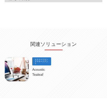
グループウェア
(1)
サスティナビリティ
(1)
脱炭素
(1)
SSE
(1)
Db2
(1)
Db2WoC
(1)
Db2Warehouse
(1)
Db2wh
(1)
IIAS
(1)
ランサムウェア
(13)
ARM
(5)
ChatGPT
(3)
EDR
(9)
セキュリティアリーナ
(2)
ローカル5G
(3)
無線
(4)
ETL
(3)
IICS
(5)
illumio
(6)
マイクロセグメンテーション
(6)
サイバー攻撃
(9)
AWS
(13)
SPSS
(2)
SPSS Modeler
(4)
ライセンス
(1)
データ分析
(3)
タブレット端末サービス
(1)
BigQuery
(1)
CRM
(9)
HubSpot CRM
(6)
ServiceNow
(4)
試験対策
(2)
ギガらく5G
(2)
BigFix
(4)
情報漏えい
(2)
内部不正
(5)
エンドポイント管理
(2)
Netskope
(4)
DLP
(2)
IBM Cloud Pak for Data
(2)
BMS
(1)
導入
(1)
プロセス
(1)
標準化
(1)
関連ソリューション
コールセンター
(1)
AI OCR
(1)
オンプレミス型
(1)
クラウド型
(1)
IDMC
(2)
DataStage
(5)
Web-EDI
(1)
DX化
(3)
Web API
(1)
# IDMC
(1)
# IICS
(1)
NICMA
(1)
製造業
(3)
プロトコル
(1)
Tableau
(2)
ペーパーレス
(1)
AI-OCR
(1)
BPO
(1)
FAX
(1)
FAX受注
(1)
自動連携
(2)
効率化
(2)
BI
(5)
金融
(1)
エクスペリエン
比較
(1)
情報漏洩
(6)
CSPM
スマネージメン
(1)
設定ミス
(1)
PSTNマイグレ
(1)
2024年問題
(1)
ト
ISDN終了
(1)
Guardium
(3)
海外イベント
(4)
イベント
(1)
AI for Security
(1)
Acoustic
Security for AI
(1)
RSAC2024
(1)
RSA Conference 2024
(1)
パッチ管理
(3)
Tealeaf
資産管理
(1)
ILMT
(1)
IT資産管理
(2)
サブキャパシティーライセンス
(1)
Flexera
(1)
MQ
(1)
データ連携
(1)
Verify
(5)
watsonx
(16)
生成AI
(26)
Wi-Fi
(1)
データレイクハウス
(5)
watsonx.data
(3)
データベース
(3)
データウェアハウス
(3)
データレイク
(4)
DWH
(3)
RAG
(6)
AI
(14)
海外
(8)
ハッカソン
(6)
CES
(9)
若手
(8)
グローバル
(12)
musubiii
(6)
無線LAN
(1)
データインテグレーション
(20)
生成AI活用
(11)
海外研修
(4)
インド
(4)
Data Governance
(1)
Data Management
(1)
Lineage
(1)
パスワード
(2)
IDaaS
(2)
ID管理
(3)
API Connect
(1)
AWS Cognito
(1)
black hat
(2)
DEFCON
(2)