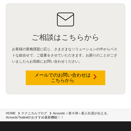
BIツール
(1)
Ionic
(2)
SPSS CaDS
(1)
内部不正対策
(2)
特権ID管理
(3)
IBM App Connect
(1)
Aspera
(1)
Aspera on Cloud
(1)
CrowdStrike
(3)
IBM webMethods Integration
(1)
Mulesoft Anypoint Platform
(1)
IBM webMethods API Management
(1)
IBM API Connect
(1)
cdp
(3)
Engage Cros
(11)
動画
(5)
CES2025
(1)
OpenAI
(2)
Sora
(2)
Redshift
(1)
どこでも学べる！あなたのためのナレッジセミナー
(5)
ECS
(1)
コンテナ
(3)
ご相談はこちらから
QuickSight
(1)
AI Agent
(4)
AIエージェント
(8)
Excel
(1)
iDoperation
(1)
不正アクセス
(1)
新入社員
(3)
セキュリティインシデント
(3)
インシデント
(4)
お客様の業務課題に応じ、さまざまなソリューションの中からベス
GenAI
(4)
USB
(1)
議事録
(1)
自動化
(1)
ISO20022
(2)
交通費精算
(9)
トな組合せで、
ご提案をさせていただきます。お困りのことがござ
USBメモリ
(1)
Think
(1)
外国送金
(1)
電帳法（電子帳簿保存法）
(1)
いましたらお気軽にお問い合わせください。
暗号化通信プロトコル（TLS 1.3）
(1)
SDPF
(1)
RSAC2025
(1)
RSA Conference
(1)
RSAカンファレンス
(1)
セキュリティ意識
(1)
databricks
(2)
コラム
(18)
SFA
(1)
dataiku
(2)
Zscaler
(5)
Veo 3
(1)
AI動画生成
(2)
イベントレポート
(1)
Qilin
(1)
メールでのお問い合わせは
RaaS
(3)
サプライチェーン
(2)
Z-FILTER
(1)
Gemini
(2)
セキュリティ教育
(2)
こちらから
未経験
(1)
MFA
(1)
データファブリック
(1)
データレイクハウスソリューション
(1)
CES 2026
(2)
ゼロトラストネットワーク
(3)
watsonx Orchestrate
(4)
Slack
(2)
wxo
(1)
プリビルドエージェント
(1)
自工会ガイドライン
(1)
脆弱性診断
(1)
SIEM
(1)
LLM
(1)
watsonx.ai
(1)
2025Zscalerアドカレンダー
(1)
#2025Zscalerアドカレンダー
(1)
Red Hat OpenShift
(2)
インフラモダナイズ
(2)
脱VMware
(2)
サイバーセキュリティ
(2)
IBM Cloud
(1)
Alteryx
(5)
Project BOB
(2)
Acoustic＜第９弾＞新人社員が伝える、
HOME
テクニカルブログ
AI駆動型開発
(3)
Bob
(6)
Antigravity
(3)
AI駆動開発
(4)
AcousticTealeafのおすすめ最新機能！！
NI+Cインシデント緊急収束サービス
(1)
キャンペーン
(1)
DX開発
(3)
スマートゴー
(3)
Smart Go
(3)
AI駆動開発、Project BOB、生成AI活用
(1)
Bobathon
(3)
Alteryx One
(3)