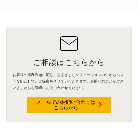
ハッカソン
(6)
CES
(9)
若手
(8)
グローバル
(12)
musubiii
(6)
無線LAN
(1)
データインテグレーション
(20)
生成AI活用
(11)
海外研修
(4)
インド
(4)
Data Governance
(1)
Data Management
(1)
Lineage
(1)
パスワード
(2)
IDaaS
(2)
ID管理
(3)
API Connect
(1)
AWS Cognito
(1)
black hat
(2)
DEFCON
(2)
BIツール
(1)
Ionic
(2)
SPSS CaDS
(1)
内部不正対策
(2)
特権ID管理
(3)
IBM App Connect
(1)
Aspera
(1)
Aspera on Cloud
(1)
CrowdStrike
(3)
IBM webMethods Integration
(1)
Mulesoft Anypoint Platform
(1)
IBM webMethods API Management
(1)
IBM API Connect
(1)
cdp
(3)
Engage Cros
(11)
動画
(5)
CES2025
(1)
OpenAI
(2)
Sora
(2)
Redshift
(1)
どこでも学べる！あなたのためのナレッジセミナー
(5)
ECS
(1)
コンテナ
(3)
ご相談はこちらから
QuickSight
(1)
AI Agent
(4)
AIエージェント
(8)
Excel
(1)
iDoperation
(1)
不正アクセス
(1)
新入社員
(3)
セキュリティインシデント
(3)
インシデント
(4)
お客様の業務課題に応じ、さまざまなソリューションの中からベス
GenAI
(4)
USB
(1)
議事録
(1)
自動化
(1)
ISO20022
(2)
交通費精算
(9)
トな組合せで、
ご提案をさせていただきます。お困りのことがござ
USBメモリ
(1)
Think
(1)
外国送金
(1)
電帳法（電子帳簿保存法）
(1)
いましたらお気軽にお問い合わせください。
暗号化通信プロトコル（TLS 1.3）
(1)
SDPF
(1)
RSAC2025
(1)
RSA Conference
(1)
RSAカンファレンス
(1)
セキュリティ意識
(1)
databricks
(2)
コラム
(18)
SFA
(1)
dataiku
(2)
Zscaler
(5)
Veo 3
(1)
AI動画生成
(2)
イベントレポート
(1)
Qilin
(1)
メールでのお問い合わせは
RaaS
(3)
サプライチェーン
(2)
Z-FILTER
(1)
Gemini
(2)
セキュリティ教育
(2)
こちらから
未経験
(1)
MFA
(1)
データファブリック
(1)
データレイクハウスソリューション
(1)
CES 2026
(2)
ゼロトラストネットワーク
(3)
watsonx Orchestrate
(4)
Slack
(2)
wxo
(1)
プリビルドエージェント
(1)
自工会ガイドライン
(1)
脆弱性診断
(1)
SIEM
(1)
LLM
(1)
watsonx.ai
(1)
2025Zscalerアドカレンダー
(1)
#2025Zscalerアドカレンダー
(1)
Red Hat OpenShift
(2)
インフラモダナイズ
(2)