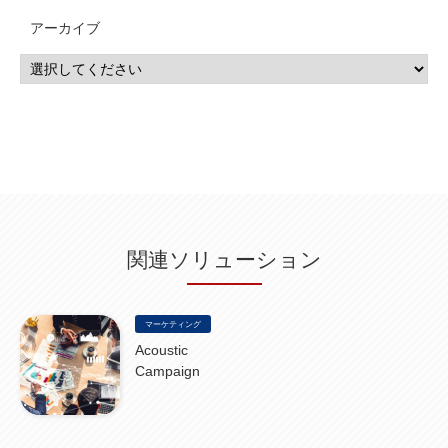
CP4D
(5)
Oracle
(1)
Snowflake
(1)
脆弱性
(2)
脆弱性調査
(4)
API
(11)
アーカイブ
IBM i
(9)
モダナイズ
(11)
RPG
(1)
HubSpot
(16)
MA
(24)
営業支援
(2)
マーケティングオートメーション
(13)
SASE
(11)
データ利活用
(2)
GWS
(2)
AppSheet
(1)
Cloud Identity
(1)
Google Meet
(1)
Unica
(1)
メール配信
(1)
グループウェア
(1)
サスティナビリティ
(1)
脱炭素
(1)
SSE
(1)
Db2
(1)
Db2WoC
(1)
Db2Warehouse
(1)
Db2wh
(1)
IIAS
(1)
ランサムウェア
(13)
ARM
(5)
ChatGPT
(3)
EDR
(9)
セキュリティアリーナ
(2)
ローカル5G
(3)
無線
(4)
ETL
(3)
IICS
(5)
illumio
(6)
マイクロセグメンテーション
(6)
サイバー攻撃
(9)
AWS
(13)
SPSS
(2)
SPSS Modeler
(4)
ライセンス
(1)
データ分析
(3)
タブレット端末サービス
(1)
BigQuery
(1)
CRM
(9)
HubSpot CRM
(6)
ServiceNow
(4)
試験対策
(2)
ギガらく5G
(2)
BigFix
(4)
情報漏えい
(2)
内部不正
(5)
エンドポイント管理
(2)
Netskope
(4)
DLP
(2)
IBM Cloud Pak for Data
(2)
BMS
(1)
導入
(1)
プロセス
(1)
標準化
(1)
関連ソリューション
コールセンター
(1)
AI OCR
(1)
オンプレミス型
(1)
クラウド型
(1)
IDMC
(2)
DataStage
(5)
Web-EDI
(1)
DX化
(3)
Web API
(1)
# IDMC
(1)
# IICS
(1)
NICMA
(1)
製造業
(3)
プロトコル
(1)
Tableau
(2)
ペーパーレス
(1)
AI-OCR
(1)
BPO
(1)
FAX
(1)
FAX受注
(1)
自動連携
(2)
効率化
(2)
BI
(5)
金融
(1)
マーケティング
比較
(1)
情報漏洩
(6)
CSPM
(1)
設定ミス
(1)
PSTNマイグレ
(1)
2024年問題
(1)
Acoustic
ISDN終了
(1)
Guardium
(3)
海外イベント
(4)
イベント
(1)
AI for Security
(1)
Campaign
Security for AI
(1)
RSAC2024
(1)
RSA Conference 2024
(1)
パッチ管理
(3)
資産管理
(1)
ILMT
(1)
IT資産管理
(2)
サブキャパシティーライセンス
(1)
Flexera
(1)
MQ
(1)
データ連携
(1)
Verify
(5)
watsonx
(16)
生成AI
(26)
Wi-Fi
(1)
データレイクハウス
(5)
watsonx.data
(3)
データベース
(3)
データウェアハウス
(3)
データレイク
(4)
DWH
(3)
RAG
(6)
AI
(14)
海外
(8)