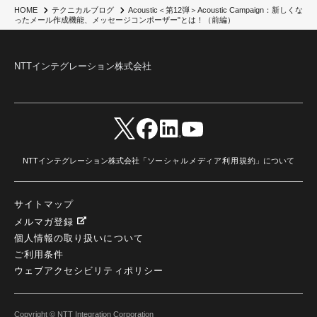
脱VMware
(2)
サイバーセキュリティ
(2)
IBM Cloud
(1)
Alteryx
(5)
Project BOB
(2)
Acoustic＜第12弾＞Acoustic Campaign：新しくな
HOME
テクニカルブログ
AI駆動型開発
(3)
Bob
(6)
Antigravity
(3)
AI駆動開発
(4)
ったメール作成機能、メッセージコンポーザー"とは！（前編）
NI+Cインシデント緊急収束サービス
(1)
キャンペーン
(1)
DX開発
(3)
スマートゴー
(3)
Smart Go
(3)
AI駆動開発、Project BOB、生成AI活用
(1)
Bobathon
(3)
Alteryx One
(3)
ランサムウェア対策
(1)
Flow
(1)
Veo3.1
(1)
Apache Iceberg
(1)
パスキー
(1)
NTTインテグレーション株式会社
パスワードレス
(2)
AISecurity
(1)
SecurityforAI
(1)
AIforSecurity
(1)
受発注業務
(1)
部品サプライヤー
(1)
ALog
(1)
NI+Cセキュリティアリーナ
(1)
IBM Think 2026
(2)
SCS評価制度
(1)
サプライチェーン強化に向けたセキュリティ対策評価制度
(1)
マイグレーション
(1)
経費精算
(4)
AIツール
(1)
Fortinet
(1)
Fortigate
(1)
Fortibleed
(1)
ZDX
(1)
danect⁺
(1)
Treasure AI
(1)
AI議事録・要約
(1)
PLAUD - Plaud.ai
(1)
AI文字起こし・録音
(1)
NTTインテグレーション株式会社「
ソーシャルメディア利用規約
」について
サイトマップ
メルマガ登録
個人情報の取り扱いについて
ご利用条件
ウェブアクセシビリティポリシー
Copyright © NTT Integration Corporation