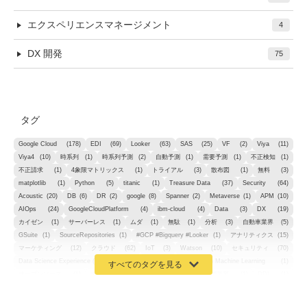
エクスペリエンスマネージメント
4
DX 開発
75
タグ
Google Cloud
(178)
EDI
(69)
Looker
(63)
SAS
(25)
VF
(2)
Viya
(11)
Viya4
(10)
時系列
(1)
時系列予測
(2)
自動予測
(1)
需要予測
(1)
不正検知
(1)
不正請求
(1)
4象限マトリックス
(1)
トライアル
(3)
散布図
(1)
無料
(3)
matplotlib
(1)
Python
(5)
titanic
(1)
Treasure Data
(37)
Security
(64)
Acoustic
(20)
DB
(6)
DR
(2)
google
(8)
Spanner
(2)
Metaverse
(1)
APM
(10)
AIOps
(24)
GoogleCloudPlatform
(4)
ibm-cloud
(4)
Data
(3)
DX
(19)
カイゼン
(1)
サーバーレス
(1)
ムダ
(1)
無駄
(1)
分析
(3)
自動車業界
(5)
GSuite
(1)
SourceRepositories
(1)
#GCP #Bigquery #Looker
(1)
アナリティクス
(15)
マーケティング
(12)
クラウド
(62)
IoT
(3)
Watson
(10)
セキュリティ
(70)
Data Science Experience (DSX)
(1)
Spark
(1)
Watson Machine Learning
(1)
オープンソース
(1)
チーム分析
(1)
機械学習
(3)
深層学習
(1)
DDI
(1)
QRadar
(1)
SOC
(2)
セキュリティ監視サービス
(3)
標的型サイバー攻撃対策
(1)
MSP
(15)
Google Workspace
(5)
量子コンピューティング
(1)
IBM
(3)
Quantum
(2)