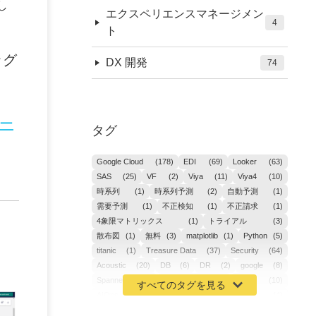
し
エクスペリエンスマネージメン
4
ト
ッグ
DX 開発
74
ポー
タグ
Google Cloud
(178)
EDI
(69)
Looker
(63)
SAS
(25)
VF
(2)
Viya
(11)
Viya4
(10)
時系列
(1)
時系列予測
(2)
自動予測
(1)
需要予測
(1)
不正検知
(1)
不正請求
(1)
4象限マトリックス
(1)
トライアル
(3)
散布図
(1)
無料
(3)
matplotlib
(1)
Python
(5)
titanic
(1)
Treasure Data
(37)
Security
(64)
Acoustic
(20)
DB
(6)
DR
(2)
google
(8)
Spanner
(2)
Metaverse
(1)
APM
(10)
AIOps
(24)
GoogleCloudPlatform
(4)
ibm-cloud
(4)
Data
(3)
DX
(18)
カイゼン
(1)