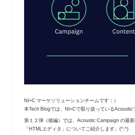
NI+C マーケソリューションチームです：）
本Tech Blogでは、NI+Cで取り扱っているAcou
第１２弾（後編）では、
Acoustic Campa
「HTMLエディタ」
についてご紹介します。(^.^)