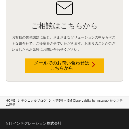
IBM App Connect
(1)
Aspera
(1)
Aspera on Cloud
(1)
CrowdStrike
(3)
IBM webMethods Integration
(1)
Mulesoft Anypoint Platform
(1)
IBM webMethods API Management
(1)
IBM API Connect
(1)
cdp
(3)
Engage Cros
(11)
動画
(5)
CES2025
(1)
OpenAI
(2)
Sora
(2)
Redshift
(1)
どこでも学べる！あなたのためのナレッジセミナー
(5)
ECS
(1)
コンテナ
(3)
ご相談はこちらから
QuickSight
(1)
AI Agent
(4)
AIエージェント
(8)
Excel
(1)
iDoperation
(1)
不正アクセス
(1)
新入社員
(3)
セキュリティインシデント
(3)
インシデント
(4)
お客様の業務課題に応じ、さまざまなソリューションの中からベス
GenAI
(4)
USB
(1)
議事録
(1)
自動化
(1)
ISO20022
(2)
交通費精算
(9)
トな組合せで、
ご提案をさせていただきます。お困りのことがござ
USBメモリ
(1)
Think
(1)
外国送金
(1)
電帳法（電子帳簿保存法）
(1)
いましたらお気軽にお問い合わせください。
暗号化通信プロトコル（TLS 1.3）
(1)
SDPF
(1)
RSAC2025
(1)
RSA Conference
(1)
RSAカンファレンス
(1)
セキュリティ意識
(1)
databricks
(2)
コラム
(18)
SFA
(1)
dataiku
(2)
Zscaler
(5)
Veo 3
(1)
AI動画生成
(2)
イベントレポート
(1)
Qilin
(1)
メールでのお問い合わせは
RaaS
(3)
サプライチェーン
(2)
Z-FILTER
(1)
Gemini
(2)
セキュリティ教育
(2)
こちらから
未経験
(1)
MFA
(1)
データファブリック
(1)
データレイクハウスソリューション
(1)
CES 2026
(2)
ゼロトラストネットワーク
(3)
watsonx Orchestrate
(4)
Slack
(2)
wxo
(1)
プリビルドエージェント
(1)
自工会ガイドライン
(1)
脆弱性診断
(1)
SIEM
(1)
LLM
(1)
watsonx.ai
(1)
2025Zscalerアドカレンダー
(1)
#2025Zscalerアドカレンダー
(1)
Red Hat OpenShift
(2)
インフラモダナイズ
(2)
脱VMware
(2)
サイバーセキュリティ
(2)
IBM Cloud
(1)
Alteryx
(5)
Project BOB
(2)
＜第5弾＞IBM Observability by Instanaと他システ
HOME
テクニカルブログ
ム連携
AI駆動型開発
(3)
Bob
(6)
Antigravity
(3)
AI駆動開発
(4)
NI+Cインシデント緊急収束サービス
(1)
キャンペーン
(1)
DX開発
(3)
スマートゴー
(3)
Smart Go
(3)
AI駆動開発、Project BOB、生成AI活用
(1)
Bobathon
(3)
Alteryx One
(3)
ランサムウェア対策
(1)
Flow
(1)
Veo3.1
(1)
Apache Iceberg
(1)
パスキー
(1)
NTTインテグレーション株式会社
パスワードレス
(2)
AISecurity
(1)
SecurityforAI
(1)
AIforSecurity
(1)