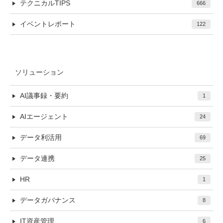
テクニカルTIPS
666
イベントレポート
122
ソリューション
AI議事録・要約
1
AIエージェント
24
データ利活用
69
データ連携
25
HR
1
データガバナンス
8
IT資産管理
6