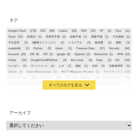
タグ
Google Cloud
(178)
EDI
(69)
Looker
(63)
SAS
(25)
VF
(2)
Viya
(11)
Viya4
(10)
時系列
(1)
時系列予測
(2)
自動予測
(1)
需要予測
(1)
不正検知
(1)
不正請求
(1)
4象限マトリックス
(1)
トライアル
(3)
散布図
(1)
無料
(3)
matplotlib
(1)
Python
(5)
titanic
(1)
Treasure Data
(37)
Security
(64)
Acoustic
(20)
DB
(6)
DR
(2)
google
(8)
Spanner
(2)
Metaverse
(1)
APM
(10)
AIOps
(24)
GoogleCloudPlatform
(4)
ibm-cloud
(4)
Data
(3)
DX
(19)
カイゼン
(1)
サーバーレス
(1)
ムダ
(1)
無駄
(1)
分析
(3)
自動車業界
(5)
GSuite
(1)
SourceRepositories
(1)
#GCP #Bigquery #Looker
(1)
アナリティクス
(15)
マーケティング
(12)
クラウド
(62)
IoT
(3)
Watson
(10)
セキュリティ
(70)
Data Science Experience (DSX)
(1)
Spark
(1)
Watson Machine Learning
(1)
オープンソース
(1)
チーム分析
(1)
機械学習
(3)
深層学習
(1)
DDI
(1)
QRadar
(1)
SOC
(2)
セキュリティ監視サービス
(3)
標的型サイバー攻撃対策
(1)
MSP
(15)
Google Workspace
(5)
量子コンピューティング
(1)
IBM
(3)
Quantum
(2)
CP4D
(5)
Oracle
(1)
Snowflake
(1)
脆弱性
(2)
脆弱性調査
(4)
API
(11)
アーカイブ
IBM i
(9)
モダナイズ
(11)
RPG
(1)
HubSpot
(16)
MA
(24)
営業支援
(2)
マーケティングオートメーション
(13)
SASE
(11)
データ利活用
(2)
GWS
(2)
AppSheet
(1)
Cloud Identity
(1)
Google Meet
(1)
Unica
(1)
メール配信
(1)
グループウェア
(1)
サスティナビリティ
(1)
脱炭素
(1)
SSE
(1)
Db2
(1)
Db2WoC
(1)
Db2Warehouse
(1)
Db2wh
(1)
IIAS
(1)
ランサムウェア
(13)