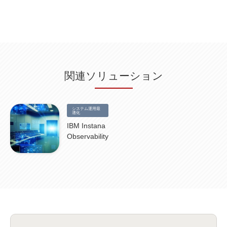
ARM
(5)
ChatGPT
(3)
EDR
(9)
セキュリティアリーナ
(2)
ローカル5G
(3)
無線
(4)
ETL
(3)
IICS
(5)
illumio
(6)
マイクロセグメンテーション
(6)
サイバー攻撃
(9)
AWS
(13)
SPSS
(2)
SPSS Modeler
(4)
ライセンス
(1)
データ分析
(3)
タブレット端末サービス
(1)
BigQuery
(1)
CRM
(9)
HubSpot CRM
(6)
ServiceNow
(4)
試験対策
(2)
ギガらく5G
(2)
BigFix
(4)
情報漏えい
(2)
内部不正
(5)
エンドポイント管理
(2)
Netskope
(4)
DLP
(2)
IBM Cloud Pak for Data
(2)
BMS
(1)
導入
(1)
プロセス
(1)
標準化
(1)
関連ソリューション
コールセンター
(1)
AI OCR
(1)
オンプレミス型
(1)
クラウド型
(1)
IDMC
(2)
DataStage
(5)
Web-EDI
(1)
DX化
(3)
Web API
(1)
# IDMC
(1)
# IICS
(1)
NICMA
(1)
製造業
(3)
プロトコル
(1)
Tableau
(2)
ペーパーレス
(1)
AI-OCR
(1)
BPO
(1)
FAX
(1)
FAX受注
(1)
自動連携
(2)
効率化
(2)
BI
(5)
金融
(1)
システム運用最
比較
(1)
情報漏洩
(6)
CSPM
適化
(1)
設定ミス
(1)
PSTNマイグレ
(1)
2024年問題
(1)
ISDN終了
(1)
Guardium
(3)
海外イベント
(4)
イベント
(1)
AI for Security
(1)
IBM Instana
Security for AI
(1)
RSAC2024
(1)
RSA Conference 2024
(1)
パッチ管理
(3)
Observability
資産管理
(1)
ILMT
(1)
IT資産管理
(2)
サブキャパシティーライセンス
(1)
Flexera
(1)
MQ
(1)
データ連携
(1)
Verify
(5)
watsonx
(16)
生成AI
(26)
Wi-Fi
(1)
データレイクハウス
(5)
watsonx.data
(3)
データベース
(3)
データウェアハウス
(3)
データレイク
(4)
DWH
(3)
RAG
(6)
AI
(14)
海外
(8)
ハッカソン
(6)
CES
(9)
若手
(8)
グローバル
(12)
musubiii
(6)
無線LAN
(1)
データインテグレーション
(20)
生成AI活用
(11)
海外研修
(4)
インド
(4)
Data Governance
(1)
Data Management
(1)
Lineage
(1)
パスワード
(2)
IDaaS
(2)
ID管理
(3)
API Connect
(1)
AWS Cognito
(1)
black hat
(2)
DEFCON
(2)
BIツール
(1)
Ionic
(2)
SPSS CaDS
(1)
内部不正対策
(2)
特権ID管理
(3)