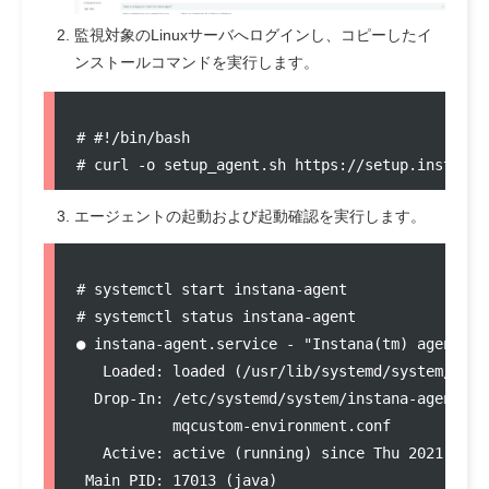
監視対象のLinuxサーバへログインし、コピーしたイ
ンストールコマンドを実行します。
# #!/bin/bash

エージェントの起動および起動確認を実行します。
# systemctl start instana-agent

# systemctl status instana-agent

● instana-agent.service - "Instana(tm) agent."

   Loaded: loaded (/usr/lib/systemd/system/inst
  Drop-In: /etc/systemd/system/instana-agent.ser
           mqcustom-environment.conf

   Active: active (running) since Thu 2021-08-0
 Main PID: 17013 (java)
