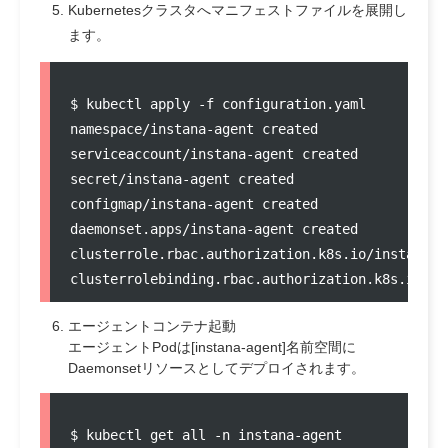
Kubernetesクラスタへマニフェストファイルを展開し
ます。
$ kubectl apply -f configuration.yaml

namespace/instana-agent created

serviceaccount/instana-agent created

secret/instana-agent created

configmap/instana-agent created

daemonset.apps/instana-agent created

clusterrole.rbac.authorization.k8s.io/instana-ag
エージェントコンテナ起動
エージェントPodは[instana-agent]名前空間に
Daemonsetリソースとしてデプロイされます。
$ kubectl get all -n instana-agent
