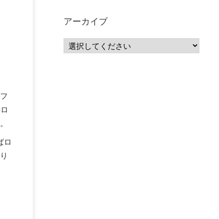
サーバーレス
(1)
ムダ
(1)
無駄
(1)
分析
(3)
自動車業界
(5)
GSuite
(1)
アーカイブ
SourceRepositories
(1)
#GCP #Bigquery #Looker
(1)
アナリティクス
(15)
マーケティング
(12)
クラウド
(62)
IoT
(3)
Watson
(10)
セキュリティ
(70)
Data Science Experience (DSX)
(1)
Spark
(1)
Watson Machine Learning
(1)
オープンソース
(1)
チーム分析
(1)
機械学習
(3)
深層学習
(1)
フ
DDI
(1)
QRadar
(1)
SOC
(2)
のロ
セキュリティ監視サービス
(3)
標的型サイバー攻撃対策
(1)
MSP
(15)
。
Google Workspace
(5)
量子コンピューティング
(1)
IBM
(3)
ばロ
Quantum
(2)
CP4D
(5)
Oracle
(1)
り
Snowflake
(1)
脆弱性
(2)
脆弱性調査
(4)
API
(11)
IBM i
(9)
モダナイズ
(11)
RPG
(1)
HubSpot
(16)
MA
(24)
営業支援
(2)
マーケティングオートメーション
(13)
SASE
(11)
データ利活用
(2)
GWS
(2)
AppSheet
(1)
Cloud Identity
(1)
Google Meet
(1)
Unica
(1)