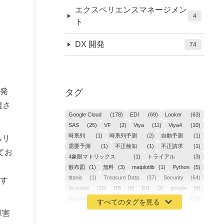
エクスペリエンスマネージメン
4
ト
DX 開発
74
発
タグ
視さ
Google Cloud
(178)
EDI
(69)
Looker
(63)
SAS
(25)
VF
(2)
Viya
(11)
Viya4
(10)
時系列
(1)
時系列予測
(2)
自動予測
(1)
らリ
需要予測
(1)
不正検知
(1)
不正請求
(1)
てお
4象限マトリックス
(1)
トライアル
(3)
散布図
(1)
無料
(3)
matplotlib
(1)
Python
(5)
titanic
(1)
Treasure Data
(37)
Security
(64)
す
Acoustic
(20)
DB
(6)
DR
(2)
google
(8)
Spanner
(2)
Metaverse
(1)
APM
(10)
AIOps
(24)
GoogleCloudPlatform
(4)
障害
ibm-cloud
(4)
Data
(3)
DX
(18)
カイゼン
(1)