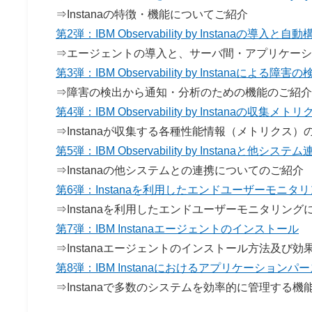
⇒Instanaの特徴・機能についてご紹介
第2弾：IBM Observability by Instanaの導入と自動
⇒エージェントの導入と、サーバ間・アプリケーシ
第3弾：IBM Observability by Instanaによる障
⇒障害の検出から通知・分析のための機能のご紹介
第4弾：IBM Observability by Instanaの収集メトリ
⇒Instanaが収集する各種性能情報（メトリクス）
第5弾：
IBM Observability by Instanaと他システ
⇒Instanaの他システムとの連携についてのご紹介
第6弾：
Instanaを利用したエンドユーザーモニタ
⇒Instanaを利用したエンドユーザーモニタリン
第7弾：IBM Instanaエージェントのインストール
⇒Instanaエージェントのインストール方法及び効
第8弾：IBM Instanaにおけるアプリケーション
⇒Instanaで多数のシステムを効率的に管理する機