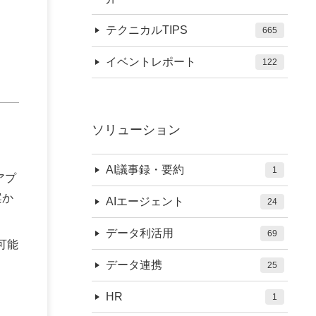
テクニカルTIPS
665
イベントレポート
122
ソリューション
AI議事録・要約
1
アプ
案か
AIエージェント
24
データ利活用
69
用可能
データ連携
25
HR
1