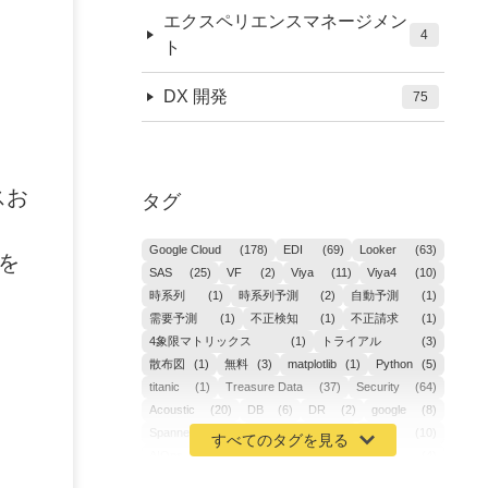
エクスペリエンスマネージメン
4
ト
DX 開発
75
スお
タグ
Google Cloud
(178)
EDI
(69)
Looker
(63)
タを
SAS
(25)
VF
(2)
Viya
(11)
Viya4
(10)
時系列
(1)
時系列予測
(2)
自動予測
(1)
需要予測
(1)
不正検知
(1)
不正請求
(1)
4象限マトリックス
(1)
トライアル
(3)
散布図
(1)
無料
(3)
matplotlib
(1)
Python
(5)
titanic
(1)
Treasure Data
(37)
Security
(64)
Acoustic
(20)
DB
(6)
DR
(2)
google
(8)
Spanner
(2)
Metaverse
(1)
APM
(10)
AIOps
(24)
GoogleCloudPlatform
(4)
ibm-cloud
(4)
Data
(3)
DX
(19)
カイゼン
(1)