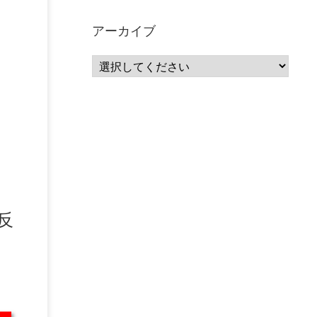
サーバーレス
(1)
ムダ
(1)
無駄
(1)
分析
(3)
自動車業界
(5)
GSuite
(1)
アーカイブ
SourceRepositories
(1)
#GCP #Bigquery #Looker
(1)
アナリティクス
(15)
マーケティング
(12)
クラウド
(62)
IoT
(3)
Watson
(10)
セキュリティ
(70)
Data Science Experience (DSX)
(1)
Spark
(1)
Watson Machine Learning
(1)
オープンソース
(1)
チーム分析
(1)
機械学習
(3)
深層学習
(1)
DDI
(1)
QRadar
(1)
SOC
(2)
セキュリティ監視サービス
(3)
標的型サイバー攻撃対策
(1)
MSP
(15)
Google Workspace
(5)
量子コンピューティング
(1)
IBM
(3)
反
Quantum
(2)
CP4D
(5)
Oracle
(1)
Snowflake
(1)
脆弱性
(2)
脆弱性調査
(4)
API
(11)
IBM i
(9)
モダナイズ
(11)
RPG
(1)
HubSpot
(16)
MA
(24)
営業支援
(2)
マーケティングオートメーション
(13)
SASE
(11)
データ利活用
(2)
GWS
(2)
AppSheet
(1)
Cloud Identity
(1)
Google Meet
(1)
Unica
(1)