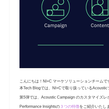
こんにちは！NI+C マーケソリューションチームで
本Tech Blogでは、NI+Cで取り扱っているAcou
第5弾では、Acoustic Campaign のカスタマ
Performance Insightsの
３つの特徴
をご紹介いたし