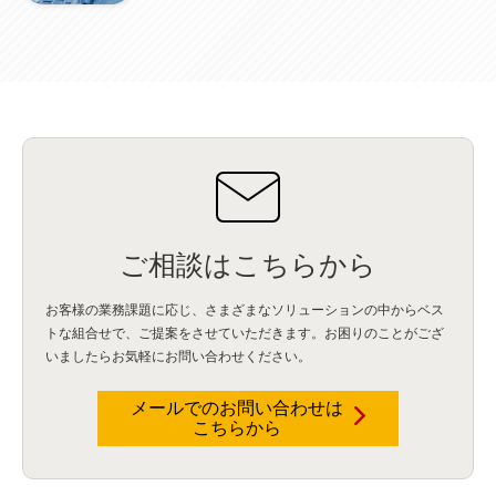
Wi-Fi
(1)
データレイクハウス
(5)
watsonx.data
(3)
データベース
(3)
データウェアハウス
(3)
データレイク
(4)
DWH
(3)
RAG
(6)
AI
(14)
海外
(8)
ハッカソン
(6)
CES
(9)
若手
(8)
グローバル
(12)
musubiii
(6)
無線LAN
(1)
データインテグレーション
(20)
生成AI活用
(11)
海外研修
(4)
インド
(4)
Data Governance
(1)
Data Management
(1)
Lineage
(1)
パスワード
(2)
IDaaS
(2)
ID管理
(3)
API Connect
(1)
AWS Cognito
(1)
black hat
(2)
DEFCON
(2)
BIツール
(1)
Ionic
(2)
SPSS CaDS
(1)
内部不正対策
(2)
特権ID管理
(3)
IBM App Connect
(1)
Aspera
(1)
Aspera on Cloud
(1)
CrowdStrike
(3)
IBM webMethods Integration
(1)
Mulesoft Anypoint Platform
(1)
IBM webMethods API Management
(1)
IBM API Connect
(1)
cdp
(3)
Engage Cros
(11)
動画
(5)
CES2025
(1)
OpenAI
(2)
Sora
(2)
Redshift
(1)
どこでも学べる！あなたのためのナレッジセミナー
(5)
ECS
(1)
コンテナ
(3)
ご相談はこちらから
QuickSight
(1)
AI Agent
(4)
AIエージェント
(8)
Excel
(1)
iDoperation
(1)
不正アクセス
(1)
新入社員
(3)
セキュリティインシデント
(3)
インシデント
(4)
お客様の業務課題に応じ、さまざまなソリューションの中からベス
GenAI
(4)
USB
(1)
議事録
(1)
自動化
(1)
ISO20022
(2)
交通費精算
(9)
トな組合せで、
ご提案をさせていただきます。お困りのことがござ
USBメモリ
(1)
Think
(1)
外国送金
(1)
電帳法（電子帳簿保存法）
(1)
いましたらお気軽にお問い合わせください。
暗号化通信プロトコル（TLS 1.3）
(1)
SDPF
(1)
RSAC2025
(1)
RSA Conference
(1)
RSAカンファレンス
(1)
セキュリティ意識
(1)
databricks
(2)
コラム
(18)
SFA
(1)
dataiku
(2)
Zscaler
(5)
Veo 3
(1)
AI動画生成
(2)
イベントレポート
(1)
Qilin
(1)
メールでのお問い合わせは
RaaS
(3)
サプライチェーン
(2)
Z-FILTER
(1)
Gemini
(2)
セキュリティ教育
(2)
こちらから
未経験
(1)
MFA
(1)
データファブリック
(1)
データレイクハウスソリューション
(1)
CES 2026
(2)
ゼロトラストネットワーク
(3)
watsonx Orchestrate
(4)
Slack
(2)
wxo
(1)
プリビルドエージェント
(1)
自工会ガイドライン
(1)
脆弱性診断
(1)