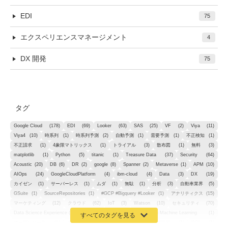
EDI
75
エクスペリエンスマネージメント
4
DX 開発
75
タグ
Google Cloud
(178)
EDI
(69)
Looker
(63)
SAS
(25)
VF
(2)
Viya
(11)
Viya4
(10)
時系列
(1)
時系列予測
(2)
自動予測
(1)
需要予測
(1)
不正検知
(1)
不正請求
(1)
4象限マトリックス
(1)
トライアル
(3)
散布図
(1)
無料
(3)
matplotlib
(1)
Python
(5)
titanic
(1)
Treasure Data
(37)
Security
(64)
Acoustic
(20)
DB
(6)
DR
(2)
google
(8)
Spanner
(2)
Metaverse
(1)
APM
(10)
AIOps
(24)
GoogleCloudPlatform
(4)
ibm-cloud
(4)
Data
(3)
DX
(19)
カイゼン
(1)
サーバーレス
(1)
ムダ
(1)
無駄
(1)
分析
(3)
自動車業界
(5)
GSuite
(1)
SourceRepositories
(1)
#GCP #Bigquery #Looker
(1)
アナリティクス
(15)
マーケティング
(12)
クラウド
(62)
IoT
(3)
Watson
(10)
セキュリティ
(70)
Data Science Experience (DSX)
(1)
Spark
(1)
Watson Machine Learning
(1)
オープンソース
(1)
チーム分析
(1)
機械学習
(3)
深層学習
(1)
DDI
(1)