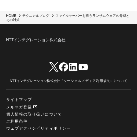
SIEM
(1)
LLM
(1)
watsonx.ai
(1)
2025Zscalerアドカレンダー
(1)
#2025Zscalerアドカレンダー
(1)
Red Hat OpenShift
(2)
インフラモダナイズ
(2)
脱VMware
(2)
サイバーセキュリティ
(2)
IBM Cloud
(1)
Alteryx
(5)
Project BOB
(2)
ファイルサーバーを狙うランサムウェアの脅威と
HOME
テクニカルブログ
AI駆動型開発
(3)
Bob
(6)
Antigravity
(3)
AI駆動開発
(4)
その対策
NI+Cインシデント緊急収束サービス
(1)
キャンペーン
(1)
DX開発
(3)
スマートゴー
(3)
Smart Go
(3)
AI駆動開発、Project BOB、生成AI活用
(1)
Bobathon
(3)
Alteryx One
(3)
ランサムウェア対策
(1)
Flow
(1)
Veo3.1
(1)
Apache Iceberg
(1)
パスキー
(1)
NTTインテグレーション株式会社
パスワードレス
(2)
AISecurity
(1)
SecurityforAI
(1)
AIforSecurity
(1)
受発注業務
(1)
部品サプライヤー
(1)
ALog
(1)
NI+Cセキュリティアリーナ
(1)
IBM Think 2026
(2)
SCS評価制度
(1)
サプライチェーン強化に向けたセキュリティ対策評価制度
(1)
マイグレーション
(1)
経費精算
(4)
AIツール
(1)
Fortinet
(1)
Fortigate
(1)
Fortibleed
(1)
ZDX
(1)
danect⁺
(1)
Treasure AI
(1)
AI議事録・要約
(1)
PLAUD - Plaud.ai
(1)
AI文字起こし・録音
(1)
NTTインテグレーション株式会社「
ソーシャルメディア利用規約
」について
サイトマップ
メルマガ登録
個人情報の取り扱いについて
ご利用条件
ウェブアクセシビリティポリシー