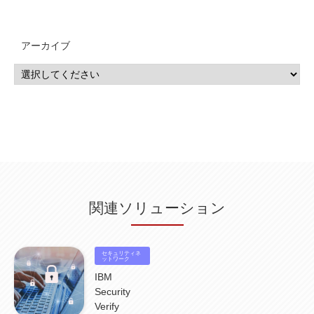
QRadar
(1)
SOC
(2)
セキュリティ監視サービス
(3)
標的型サイバー攻撃対策
(1)
MSP
(15)
Google Workspace
(5)
量子コンピューティング
(1)
IBM
(3)
Quantum
(2)
CP4D
(5)
Oracle
(1)
Snowflake
(1)
脆弱性
(2)
脆弱性調査
(4)
API
(11)
アーカイブ
IBM i
(9)
モダナイズ
(11)
RPG
(1)
HubSpot
(16)
MA
(24)
営業支援
(2)
マーケティングオートメーション
(13)
SASE
(11)
データ利活用
(2)
GWS
(2)
AppSheet
(1)
Cloud Identity
(1)
Google Meet
(1)
Unica
(1)
メール配信
(1)
グループウェア
(1)
サスティナビリティ
(1)
脱炭素
(1)
SSE
(1)
Db2
(1)
Db2WoC
(1)
Db2Warehouse
(1)
Db2wh
(1)
IIAS
(1)
ランサムウェア
(13)
ARM
(5)
ChatGPT
(3)
EDR
(9)
セキュリティアリーナ
(2)
ローカル5G
(3)
無線
(4)
ETL
(3)
IICS
(5)
illumio
(6)
マイクロセグメンテーション
(6)
サイバー攻撃
(9)
AWS
(13)
SPSS
(2)
SPSS Modeler
(4)
ライセンス
(1)
データ分析
(3)
タブレット端末サービス
(1)
BigQuery
(1)
CRM
(9)
HubSpot CRM
(6)
ServiceNow
(4)
試験対策
(2)
ギガらく5G
(2)
BigFix
(4)
情報漏えい
(2)
内部不正
(5)
エンドポイント管理
(2)
Netskope
(4)
DLP
(2)
IBM Cloud Pak for Data
(2)
BMS
(1)
導入
(1)
プロセス
(1)
標準化
(1)
関連ソリューション
コールセンター
(1)
AI OCR
(1)
オンプレミス型
(1)
クラウド型
(1)
IDMC
(2)
DataStage
(5)
Web-EDI
(1)
DX化
(3)
Web API
(1)
# IDMC
(1)
# IICS
(1)
NICMA
(1)
製造業
(3)
プロトコル
(1)
Tableau
(2)
ペーパーレス
(1)
AI-OCR
(1)
BPO
(1)
FAX
(1)
FAX受注
(1)
自動連携
(2)
効率化
(2)
BI
(5)
金融
(1)
セキュリティネ
比較
(1)
情報漏洩
(6)
CSPM
ットワーク
(1)
設定ミス
(1)
PSTNマイグレ
(1)
2024年問題
(1)
ISDN終了
(1)
Guardium
(3)
海外イベント
(4)
イベント
(1)
AI for Security
(1)
IBM
Security for AI
(1)
RSAC2024
(1)
RSA Conference 2024
(1)
パッチ管理
(3)
Security
資産管理
(1)
ILMT
(1)
IT資産管理
(2)
サブキャパシティーライセンス
(1)
Verify
Flexera
(1)
MQ
(1)
データ連携
(1)
Verify
(5)
watsonx
(16)
生成AI
(26)