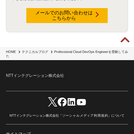
RSAカンファレンス
(1)
セキュリティ意識
(1)
databricks
(2)
コラム
(18)
SFA
(1)
dataiku
(2)
Zscaler
(5)
Veo 3
(1)
AI動画生成
(2)
イベントレポート
(1)
Qilin
(1)
メールでのお問い合わせは
RaaS
(3)
サプライチェーン
(2)
Z-FILTER
(1)
Gemini
(2)
セキュリティ教育
(2)
こちらから
未経験
(1)
MFA
(1)
データファブリック
(1)
データレイクハウスソリューション
(1)
CES 2026
(2)
ゼロトラストネットワーク
(3)
watsonx Orchestrate
(4)
Slack
(2)
wxo
(1)
プリビルドエージェント
(1)
自工会ガイドライン
(1)
脆弱性診断
(1)
SIEM
(1)
LLM
(1)
watsonx.ai
(1)
2025Zscalerアドカレンダー
(1)
#2025Zscalerアドカレンダー
(1)
Red Hat OpenShift
(2)
インフラモダナイズ
(2)
脱VMware
(2)
サイバーセキュリティ
(2)
IBM Cloud
(1)
Alteryx
(5)
Project BOB
(2)
Professional Cloud DevOps Engineerを受験してみ
HOME
テクニカルブログ
AI駆動型開発
(3)
Bob
(6)
Antigravity
(3)
AI駆動開発
(4)
た
NI+Cインシデント緊急収束サービス
(1)
キャンペーン
(1)
DX開発
(3)
スマートゴー
(3)
Smart Go
(3)
AI駆動開発、Project BOB、生成AI活用
(1)
Bobathon
(3)
Alteryx One
(3)
ランサムウェア対策
(1)
Flow
(1)
Veo3.1
(1)
Apache Iceberg
(1)
パスキー
(1)
NTTインテグレーション株式会社
パスワードレス
(2)
AISecurity
(1)
SecurityforAI
(1)
AIforSecurity
(1)
受発注業務
(1)
部品サプライヤー
(1)
ALog
(1)
NI+Cセキュリティアリーナ
(1)
IBM Think 2026
(2)
SCS評価制度
(1)
サプライチェーン強化に向けたセキュリティ対策評価制度
(1)
マイグレーション
(1)
経費精算
(4)
AIツール
(1)
Fortinet
(1)
Fortigate
(1)
Fortibleed
(1)
ZDX
(1)
danect⁺
(1)
Treasure AI
(1)
AI議事録・要約
(1)
PLAUD - Plaud.ai
(1)
AI文字起こし・録音
(1)
NTTインテグレーション株式会社「
ソーシャルメディア利用規約
」について
サイトマップ