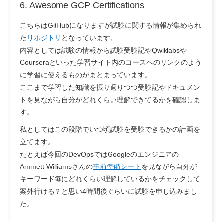
6. Awesome GCP Certifications
こちらはGitHubになりますが試験に関する情報が集められ
た
リポジトリ
となっています。
内容としては試験の情報から試験受験記やQwiklabsや
Courseraといった学習サイト内のコースへのリンクのよう
に学習に使えるものがまとまっています。
ここまで学習した知識を振り返りつつ受験記やドキュメン
トを見ながら自分がどれくらい理解できてるかを確認しま
す。
私としてはこの段階でいつ頃試験を受験できるかの計画を
立てます。
たとえば今回のDevOpsではGoogleのエンジニアの
Ammett Williamsさんの
事前準備シート
を見ながら自分が
キーワード毎にどれくらい理解しているかをチェックして
案外行ける？と思い4時間後ぐらいに試験を申し込みまし
た。