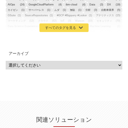
AIOps
(24)
GoogleCloudPlatform
(4)
ibm-cloud
(4)
Data
(3)
DX
(19)
カイゼン
(1)
サーバーレス
(1)
ムダ
(1)
無駄
(1)
分析
(3)
自動車業界
(5)
GSuite
(1)
SourceRepositories
(1)
#GCP #Bigquery #Looker
(1)
アナリティクス
(15)
マーケティング
(12)
クラウド
(62)
IoT
(3)
Watson
(10)
セキュリティ
(70)
Data Science Experience (DSX)
(1)
Spark
(1)
Watson Machine Learning
(1)
オープンソース
(1)
チーム分析
(1)
機械学習
(3)
深層学習
(1)
DDI
(1)
QRadar
(1)
SOC
(2)
セキュリティ監視サービス
(3)
標的型サイバー攻撃対策
(1)
MSP
(15)
Google Workspace
(5)
量子コンピューティング
(1)
IBM
(3)
Quantum
(2)
CP4D
(5)
Oracle
(1)
Snowflake
(1)
脆弱性
(2)
脆弱性調査
(4)
API
(11)
アーカイブ
IBM i
(9)
モダナイズ
(11)
RPG
(1)
HubSpot
(16)
MA
(24)
営業支援
(2)
マーケティングオートメーション
(13)
SASE
(11)
データ利活用
(2)
GWS
(2)
AppSheet
(1)
Cloud Identity
(1)
Google Meet
(1)
Unica
(1)
メール配信
(1)
グループウェア
(1)
サスティナビリティ
(1)
脱炭素
(1)
SSE
(1)
Db2
(1)
Db2WoC
(1)
Db2Warehouse
(1)
Db2wh
(1)
IIAS
(1)
ランサムウェア
(13)
ARM
(5)
ChatGPT
(3)
EDR
(9)
セキュリティアリーナ
(2)
ローカル5G
(3)
無線
(4)
ETL
(3)
IICS
(5)
illumio
(6)
マイクロセグメンテーション
(6)
サイバー攻撃
(9)
AWS
(13)
SPSS
(2)
SPSS Modeler
(4)
ライセンス
(1)
データ分析
(3)
タブレット端末サービス
(1)
BigQuery
(1)
CRM
(9)
HubSpot CRM
(6)
ServiceNow
(4)
試験対策
(2)
ギガらく5G
(2)
BigFix
(4)
情報漏えい
(2)
内部不正
(5)
エンドポイント管理
(2)
Netskope
(4)
DLP
(2)
IBM Cloud Pak for Data
(2)
BMS
(1)
導入
(1)
プロセス
(1)
標準化
(1)
関連ソリューション
コールセンター
(1)
AI OCR
(1)
オンプレミス型
(1)
クラウド型
(1)
IDMC
(2)
DataStage
(5)
Web-EDI
(1)
DX化
(3)
Web API
(1)
# IDMC
(1)
# IICS
(1)