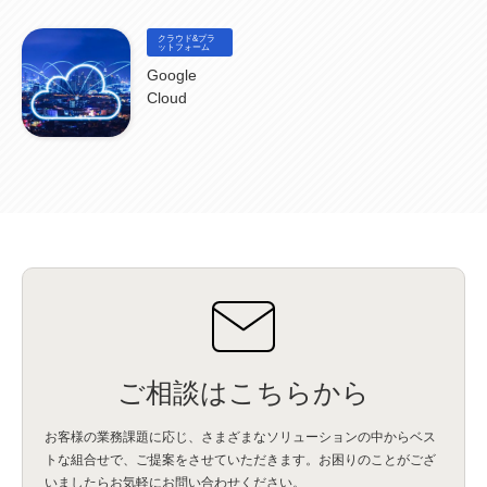
NICMA
(1)
製造業
(3)
プロトコル
(1)
Tableau
(2)
ペーパーレス
(1)
AI-OCR
(1)
BPO
(1)
FAX
(1)
FAX受注
(1)
自動連携
(2)
効率化
(2)
BI
(5)
金融
(1)
クラウド&プラ
比較
(1)
情報漏洩
(6)
CSPM
ットフォーム
(1)
設定ミス
(1)
PSTNマイグレ
(1)
2024年問題
(1)
ISDN終了
(1)
Guardium
(3)
海外イベント
(4)
イベント
(1)
AI for Security
(1)
Google
Security for AI
(1)
RSAC2024
(1)
RSA Conference 2024
(1)
パッチ管理
(3)
Cloud
資産管理
(1)
ILMT
(1)
IT資産管理
(2)
サブキャパシティーライセンス
(1)
Flexera
(1)
MQ
(1)
データ連携
(1)
Verify
(5)
watsonx
(16)
生成AI
(26)
Wi-Fi
(1)
データレイクハウス
(5)
watsonx.data
(3)
データベース
(3)
データウェアハウス
(3)
データレイク
(4)
DWH
(3)
RAG
(6)
AI
(14)
海外
(8)
ハッカソン
(6)
CES
(9)
若手
(8)
グローバル
(12)
musubiii
(6)
無線LAN
(1)
データインテグレーション
(20)
生成AI活用
(11)
海外研修
(4)
インド
(4)
Data Governance
(1)
Data Management
(1)
Lineage
(1)
パスワード
(2)
IDaaS
(2)
ID管理
(3)
API Connect
(1)
AWS Cognito
(1)
black hat
(2)
DEFCON
(2)
BIツール
(1)
Ionic
(2)
SPSS CaDS
(1)
内部不正対策
(2)
特権ID管理
(3)
IBM App Connect
(1)
Aspera
(1)
Aspera on Cloud
(1)
CrowdStrike
(3)
IBM webMethods Integration
(1)
Mulesoft Anypoint Platform
(1)
IBM webMethods API Management
(1)
IBM API Connect
(1)
cdp
(3)
Engage Cros
(11)
動画
(5)
CES2025
(1)
OpenAI
(2)
Sora
(2)
Redshift
(1)
どこでも学べる！あなたのためのナレッジセミナー
(5)
ECS
(1)
コンテナ
(3)
ご相談はこちらから
QuickSight
(1)
AI Agent
(4)
AIエージェント
(8)
Excel
(1)
iDoperation
(1)
不正アクセス
(1)
新入社員
(3)
セキュリティインシデント
(3)
インシデント
(4)
お客様の業務課題に応じ、さまざまなソリューションの中からベス
GenAI
(4)
USB
(1)
議事録
(1)
自動化
(1)
ISO20022
(2)
交通費精算
(9)
トな組合せで、
ご提案をさせていただきます。お困りのことがござ
USBメモリ
(1)
Think
(1)
外国送金
(1)
電帳法（電子帳簿保存法）
(1)
いましたらお気軽にお問い合わせください。
暗号化通信プロトコル（TLS 1.3）
(1)
SDPF
(1)
RSAC2025
(1)
RSA Conference
(1)