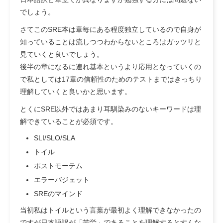
でしょう。
さてこのSRE本は章毎にある程度独立しているので自身が
知っていることは流しつつわからないところはガッツリと
見ていくと良いでしょう。
後半の章になるに連れ基本というより応用となっていくの
で私としては17章の信頼性のためのテストまではきっちり
理解していくと良いかと思います。
とくにSRE以外ではあまり耳馴染みのないキーワードは理
解できていることが必須です。
SLI/SLO/SLA
トイル
ポストモーテム
エラーバジェット
SREのマインド
当初私はトイルという言葉が最初よく理解できなかったの
ですが日本語訳が「苦労」であることを理解するとすんな