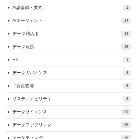
AI議事録・要約
1
AIエージェント
24
データ利活用
69
データ連携
25
HR
1
データガバナンス
8
IT資産管理
6
サスティナビリティ
3
データサイエンス
90
データファブリック
55
マーケティング
89