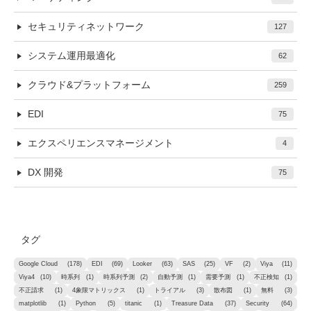
セキュリティネットワーク
127
システム運用最適化
62
クラウド&プラットフォーム
259
EDI
75
エクスペリエンスマネージメント
4
DX 開発
75
タグ
Google Cloud
(178)
EDI
(69)
Looker
(63)
SAS
(25)
VF
(2)
Viya
(11)
Viya4
(10)
時系列
(1)
時系列予測
(2)
自動予測
(1)
需要予測
(1)
不正検知
(1)
不正請求
(1)
4象限マトリックス
(1)
トライアル
(3)
散布図
(1)
無料
(3)
matplotlib
(1)
Python
(5)
titanic
(1)
Treasure Data
(37)
Security
(64)