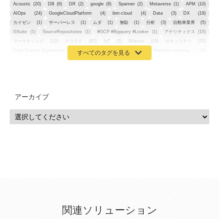
Acoustic
(20)
DB
(6)
DR
(2)
google
(8)
Spanner
(2)
Metaverse
(1)
APM
(10)
AIOps
(24)
GoogleCloudPlatform
(4)
ibm-cloud
(4)
Data
(3)
DX
(19)
カイゼン
(1)
サーバーレス
(1)
ムダ
(1)
無駄
(1)
分析
(3)
自動車業界
(5)
GSuite
(1)
SourceRepositories
(1)
#GCP #Bigquery #Looker
(1)
アナリティクス
(15)
マーケティング
(12)
クラウド
(62)
IoT
(3)
Watson
(10)
セキュリティ
(70)
Data Science Experience (DSX)
(1)
Spark
(1)
Watson Machine Learning
(1)
オープンソース
(1)
チーム分析
(1)
機械学習
(3)
深層学習
(1)
DDI
(1)
QRadar
(1)
SOC
(2)
セキュリティ監視サービス
(3)
標的型サイバー攻撃対策
(1)
MSP
(15)
Google Workspace
(5)
量子コンピューティング
(1)
IBM
(3)
Quantum
(2)
CP4D
(5)
Oracle
(1)
Snowflake
(1)
脆弱性
(2)
脆弱性調査
(4)
API
(11)
アーカイブ
IBM i
(9)
モダナイズ
(11)
RPG
(1)
HubSpot
(16)
MA
(24)
営業支援
(2)
マーケティングオートメーション
(13)
SASE
(11)
データ利活用
(2)
GWS
(2)
AppSheet
(1)
Cloud Identity
(1)
Google Meet
(1)
Unica
(1)
メール配信
(1)
グループウェア
(1)
サスティナビリティ
(1)
脱炭素
(1)
SSE
(1)
Db2
(1)
Db2WoC
(1)
Db2Warehouse
(1)
Db2wh
(1)
IIAS
(1)
ランサムウェア
(13)
ARM
(5)
ChatGPT
(3)
EDR
(9)
セキュリティアリーナ
(2)
ローカル5G
(3)
無線
(4)
ETL
(3)
IICS
(5)
illumio
(6)
マイクロセグメンテーション
(6)
サイバー攻撃
(9)
AWS
(13)
SPSS
(2)
SPSS Modeler
(4)
ライセンス
(1)
データ分析
(3)
タブレット端末サービス
(1)
BigQuery
(1)
CRM
(9)
HubSpot CRM
(6)
ServiceNow
(4)
試験対策
(2)
ギガらく5G
(2)
BigFix
(4)
情報漏えい
(2)
内部不正
(5)
エンドポイント管理
(2)
Netskope
(4)
DLP
(2)
IBM Cloud Pak for Data
(2)
BMS
(1)
導入
(1)
プロセス
(1)
標準化
(1)
関連ソリューション
コールセンター
(1)
AI OCR
(1)
オンプレミス型
(1)
クラウド型
(1)
IDMC
(2)
DataStage
(5)
Web-EDI
(1)
DX化
(3)
Web API
(1)
# IDMC
(1)
# IICS
(1)