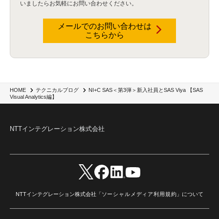
いましたらお気軽にお問い合わせください。
暗号化通信プロトコル（TLS 1.3）
(1)
SDPF
(1)
RSAC2025
(1)
RSA Conference
(1)
RSAカンファレンス
(1)
セキュリティ意識
(1)
databricks
(2)
コラム
(18)
SFA
(1)
dataiku
(2)
Zscaler
(5)
Veo 3
(1)
AI動画生成
(2)
イベントレポート
(1)
Qilin
(1)
メールでのお問い合わせは
RaaS
(3)
サプライチェーン
(2)
Z-FILTER
(1)
Gemini
(2)
セキュリティ教育
(2)
こちらから
未経験
(1)
MFA
(1)
データファブリック
(1)
データレイクハウスソリューション
(1)
CES 2026
(2)
ゼロトラストネットワーク
(3)
watsonx Orchestrate
(4)
Slack
(2)
wxo
(1)
プリビルドエージェント
(1)
自工会ガイドライン
(1)
脆弱性診断
(1)
SIEM
(1)
LLM
(1)
watsonx.ai
(1)
2025Zscalerアドカレンダー
(1)
#2025Zscalerアドカレンダー
(1)
Red Hat OpenShift
(2)
インフラモダナイズ
(2)
脱VMware
(2)
サイバーセキュリティ
(2)
IBM Cloud
(1)
Alteryx
(5)
Project BOB
(2)
NI+C SAS＜第3弾＞新入社員とSAS Viya 【SAS
HOME
テクニカルブログ
AI駆動型開発
(3)
Bob
(6)
Antigravity
(3)
AI駆動開発
(4)
Visual Analytics編】
NI+Cインシデント緊急収束サービス
(1)
キャンペーン
(1)
DX開発
(3)
スマートゴー
(3)
Smart Go
(3)
AI駆動開発、Project BOB、生成AI活用
(1)
Bobathon
(3)
Alteryx One
(3)
ランサムウェア対策
(1)
Flow
(1)
Veo3.1
(1)
Apache Iceberg
(1)
パスキー
(1)
NTTインテグレーション株式会社
パスワードレス
(2)
AISecurity
(1)
SecurityforAI
(1)
AIforSecurity
(1)
受発注業務
(1)
部品サプライヤー
(1)
ALog
(1)
NI+Cセキュリティアリーナ
(1)
IBM Think 2026
(2)
SCS評価制度
(1)
サプライチェーン強化に向けたセキュリティ対策評価制度
(1)
マイグレーション
(1)
経費精算
(4)
AIツール
(1)
Fortinet
(1)
Fortigate
(1)
Fortibleed
(1)
ZDX
(1)
danect⁺
(1)
Treasure AI
(1)
AI議事録・要約
(1)
PLAUD - Plaud.ai
(1)
AI文字起こし・録音
(1)
NTTインテグレーション株式会社「
ソーシャルメディア利用規約
」について