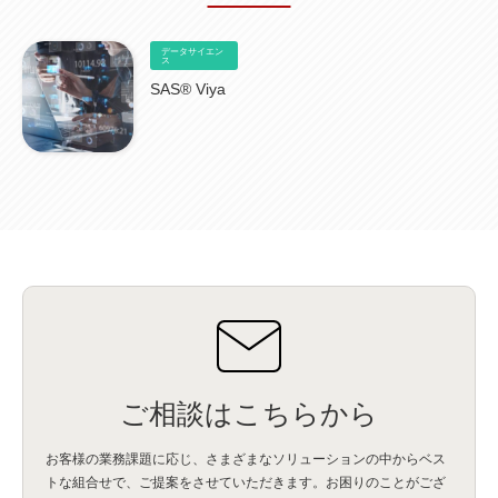
NICMA
(1)
製造業
(3)
プロトコル
(1)
Tableau
(2)
ペーパーレス
(1)
AI-OCR
(1)
BPO
(1)
FAX
(1)
FAX受注
(1)
自動連携
(2)
効率化
(2)
BI
(5)
金融
(1)
データサイエン
比較
(1)
情報漏洩
(6)
CSPM
ス
(1)
設定ミス
(1)
PSTNマイグレ
(1)
2024年問題
(1)
ISDN終了
(1)
Guardium
(3)
海外イベント
(4)
イベント
(1)
AI for Security
(1)
SAS® Viya
Security for AI
(1)
RSAC2024
(1)
RSA Conference 2024
(1)
パッチ管理
(3)
資産管理
(1)
ILMT
(1)
IT資産管理
(2)
サブキャパシティーライセンス
(1)
Flexera
(1)
MQ
(1)
データ連携
(1)
Verify
(5)
watsonx
(16)
生成AI
(26)
Wi-Fi
(1)
データレイクハウス
(5)
watsonx.data
(3)
データベース
(3)
データウェアハウス
(3)
データレイク
(4)
DWH
(3)
RAG
(6)
AI
(14)
海外
(8)
ハッカソン
(6)
CES
(9)
若手
(8)
グローバル
(12)
musubiii
(6)
無線LAN
(1)
データインテグレーション
(20)
生成AI活用
(11)
海外研修
(4)
インド
(4)
Data Governance
(1)
Data Management
(1)
Lineage
(1)
パスワード
(2)
IDaaS
(2)
ID管理
(3)
API Connect
(1)
AWS Cognito
(1)
black hat
(2)
DEFCON
(2)
BIツール
(1)
Ionic
(2)
SPSS CaDS
(1)
内部不正対策
(2)
特権ID管理
(3)
IBM App Connect
(1)
Aspera
(1)
Aspera on Cloud
(1)
CrowdStrike
(3)
IBM webMethods Integration
(1)
Mulesoft Anypoint Platform
(1)
IBM webMethods API Management
(1)
IBM API Connect
(1)
cdp
(3)
Engage Cros
(11)
動画
(5)
CES2025
(1)
OpenAI
(2)
Sora
(2)
Redshift
(1)
どこでも学べる！あなたのためのナレッジセミナー
(5)
ECS
(1)
コンテナ
(3)
ご相談はこちらから
QuickSight
(1)
AI Agent
(4)
AIエージェント
(8)
Excel
(1)
iDoperation
(1)
不正アクセス
(1)
新入社員
(3)
セキュリティインシデント
(3)
インシデント
(4)
お客様の業務課題に応じ、さまざまなソリューションの中からベス
GenAI
(4)
USB
(1)
議事録
(1)
自動化
(1)
ISO20022
(2)
交通費精算
(9)
トな組合せで、
ご提案をさせていただきます。お困りのことがござ
USBメモリ
(1)
Think
(1)
外国送金
(1)
電帳法（電子帳簿保存法）
(1)