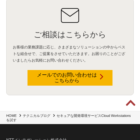
BIツール
(1)
Ionic
(2)
SPSS CaDS
(1)
内部不正対策
(2)
特権ID管理
(3)
IBM App Connect
(1)
Aspera
(1)
Aspera on Cloud
(1)
CrowdStrike
(3)
IBM webMethods Integration
(1)
Mulesoft Anypoint Platform
(1)
IBM webMethods API Management
(1)
IBM API Connect
(1)
cdp
(3)
Engage Cros
(11)
動画
(5)
CES2025
(1)
OpenAI
(2)
Sora
(2)
Redshift
(1)
どこでも学べる！あなたのためのナレッジセミナー
(5)
ECS
(1)
コンテナ
(3)
ご相談はこちらから
QuickSight
(1)
AI Agent
(4)
AIエージェント
(8)
Excel
(1)
iDoperation
(1)
不正アクセス
(1)
新入社員
(3)
セキュリティインシデント
(3)
インシデント
(4)
お客様の業務課題に応じ、さまざまなソリューションの中からベス
GenAI
(4)
USB
(1)
議事録
(1)
自動化
(1)
ISO20022
(2)
交通費精算
(8)
トな組合せで、
ご提案をさせていただきます。お困りのことがござ
USBメモリ
(1)
Think
(1)
外国送金
(1)
電帳法（電子帳簿保存法）
(1)
いましたらお気軽にお問い合わせください。
暗号化通信プロトコル（TLS 1.3）
(1)
SDPF
(1)
RSAC2025
(1)
RSA Conference
(1)
RSAカンファレンス
(1)
セキュリティ意識
(1)
databricks
(2)
コラム
(18)
SFA
(1)
dataiku
(2)
Zscaler
(5)
Veo 3
(1)
AI動画生成
(2)
イベントレポート
(1)
Qilin
(1)
メールでのお問い合わせは
RaaS
(3)
サプライチェーン
(2)
Z-FILTER
(1)
Gemini
(2)
セキュリティ教育
(2)
こちらから
未経験
(1)
MFA
(1)
データファブリック
(1)
データレイクハウスソリューション
(1)
CES 2026
(2)
ゼロトラストネットワーク
(3)
watsonx Orchestrate
(4)
Slack
(2)
wxo
(1)
プリビルドエージェント
(1)
自工会ガイドライン
(1)
脆弱性診断
(1)
SIEM
(1)
LLM
(1)
watsonx.ai
(1)
2025Zscalerアドカレンダー
(1)
#2025Zscalerアドカレンダー
(1)
Red Hat OpenShift
(2)
インフラモダナイズ
(2)
脱VMware
(2)
サイバーセキュリティ
(2)
IBM Cloud
(1)
Alteryx
(5)
Project BOB
(2)
セキュアな開発環境サービスCloud Workstations
HOME
テクニカルブログ
AI駆動型開発
(3)
Bob
(6)
Antigravity
(3)
AI駆動開発
(4)
を試す
NI+Cインシデント緊急収束サービス
(1)
キャンペーン
(1)
DX開発
(3)
スマートゴー
(3)
Smart Go
(3)
AI駆動開発、Project BOB、生成AI活用
(1)
Bobathon
(3)
Alteryx One
(3)
ランサムウェア対策
(1)
Flow
(1)
Veo3.1
(1)
Apache Iceberg
(1)
パスキー
(1)