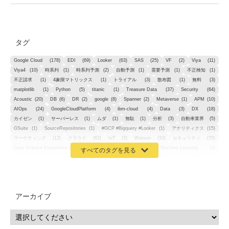
タグ
Google Cloud
(178)
EDI
(69)
Looker
(63)
SAS
(25)
VF
(2)
Viya
(11)
Viya4
(10)
時系列
(1)
時系列予測
(2)
自動予測
(1)
需要予測
(1)
不正検知
(1)
不正請求
(1)
4象限マトリックス
(1)
トライアル
(3)
散布図
(1)
無料
(3)
matplotlib
(1)
Python
(5)
titanic
(1)
Treasure Data
(37)
Security
(64)
Acoustic
(20)
DB
(6)
DR
(2)
google
(8)
Spanner
(2)
Metaverse
(1)
APM
(10)
AIOps
(24)
GoogleCloudPlatform
(4)
ibm-cloud
(4)
Data
(3)
DX
(18)
カイゼン
(1)
サーバーレス
(1)
ムダ
(1)
無駄
(1)
分析
(3)
自動車業界
(5)
GSuite
(1)
SourceRepositories
(1)
#GCP #Bigquery #Looker
(1)
アナリティクス
(15)
マーケティング
(12)
クラウド
(62)
IoT
(3)
Watson
(10)
セキュリティ
(70)
Data Science Experience (DSX)
(1)
Spark
(1)
Watson Machine Learning
(1)
オープンソース
(1)
チーム分析
(1)
機械学習
(3)
深層学習
(1)
DDI
(1)
QRadar
(1)
SOC
(2)
セキュリティ監視サービス
(3)
標的型サイバー攻撃対策
(1)
MSP
(15)
Google Workspace
(5)
量子コンピューティング
(1)
IBM
(3)
Quantum
(2)
CP4D
(5)
Oracle
(1)
Snowflake
(1)
脆弱性
(2)
脆弱性調査
(4)
API
(11)
アーカイブ
IBM i
(9)
モダナイズ
(11)
RPG
(1)
HubSpot
(16)
MA
(24)
営業支援
(2)
マーケティングオートメーション
(13)
SASE
(11)
データ利活用
(2)
GWS
(2)
AppSheet
(1)
Cloud Identity
(1)
Google Meet
(1)
Unica
(1)
メール配信
(1)
グループウェア
(1)
サスティナビリティ
(1)
脱炭素
(1)
SSE
(1)
Db2
(1)