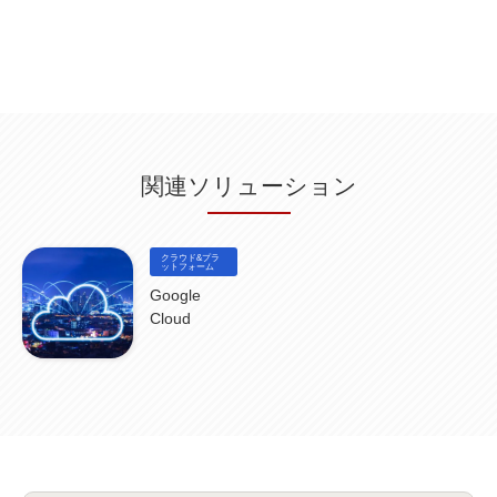
Db2WoC
(1)
Db2Warehouse
(1)
Db2wh
(1)
IIAS
(1)
ランサムウェア
(13)
ARM
(5)
ChatGPT
(3)
EDR
(9)
セキュリティアリーナ
(2)
ローカル5G
(3)
無線
(4)
ETL
(3)
IICS
(5)
illumio
(6)
マイクロセグメンテーション
(6)
サイバー攻撃
(9)
AWS
(13)
SPSS
(2)
SPSS Modeler
(4)
ライセンス
(1)
データ分析
(3)
タブレット端末サービス
(1)
BigQuery
(1)
CRM
(9)
HubSpot CRM
(6)
ServiceNow
(4)
試験対策
(2)
ギガらく5G
(2)
BigFix
(4)
情報漏えい
(2)
内部不正
(5)
エンドポイント管理
(2)
Netskope
(4)
DLP
(2)
IBM Cloud Pak for Data
(2)
BMS
(1)
導入
(1)
プロセス
(1)
標準化
(1)
関連ソリューション
コールセンター
(1)
AI OCR
(1)
オンプレミス型
(1)
クラウド型
(1)
IDMC
(2)
DataStage
(5)
Web-EDI
(1)
DX化
(3)
Web API
(1)
# IDMC
(1)
# IICS
(1)
NICMA
(1)
製造業
(3)
プロトコル
(1)
Tableau
(2)
ペーパーレス
(1)
AI-OCR
(1)
BPO
(1)
FAX
(1)
FAX受注
(1)
自動連携
(2)
効率化
(2)
BI
(5)
金融
(1)
クラウド&プラ
比較
(1)
情報漏洩
(6)
CSPM
ットフォーム
(1)
設定ミス
(1)
PSTNマイグレ
(1)
2024年問題
(1)
ISDN終了
(1)
Guardium
(3)
海外イベント
(4)
イベント
(1)
AI for Security
(1)
Google
Security for AI
(1)
RSAC2024
(1)
RSA Conference 2024
(1)
パッチ管理
(3)
Cloud
資産管理
(1)
ILMT
(1)
IT資産管理
(2)
サブキャパシティーライセンス
(1)
Flexera
(1)
MQ
(1)
データ連携
(1)
Verify
(5)
watsonx
(16)
生成AI
(26)
Wi-Fi
(1)
データレイクハウス
(5)
watsonx.data
(3)
データベース
(3)
データウェアハウス
(3)
データレイク
(4)
DWH
(3)
RAG
(6)
AI
(14)
海外
(8)
ハッカソン
(6)
CES
(9)
若手
(8)
グローバル
(12)
musubiii
(6)
無線LAN
(1)
データインテグレーション
(20)
生成AI活用
(11)
海外研修
(4)
インド
(4)
Data Governance
(1)
Data Management
(1)
Lineage
(1)
パスワード
(2)
IDaaS
(2)
ID管理
(3)
API Connect
(1)
AWS Cognito
(1)
black hat
(2)
DEFCON
(2)