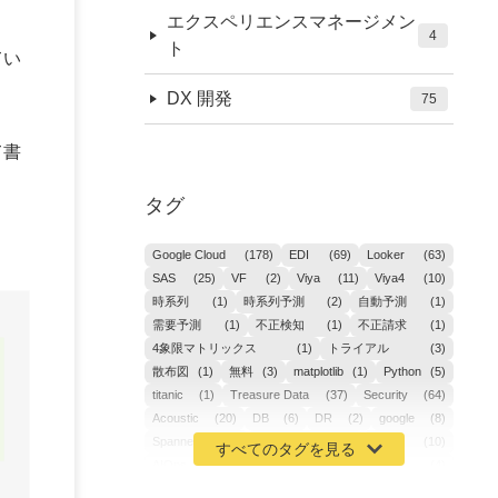
エクスペリエンスマネージメン
4
ト
てい
DX 開発
75
て書
タグ
Google Cloud
(178)
EDI
(69)
Looker
(63)
SAS
(25)
VF
(2)
Viya
(11)
Viya4
(10)
時系列
(1)
時系列予測
(2)
自動予測
(1)
需要予測
(1)
不正検知
(1)
不正請求
(1)
4象限マトリックス
(1)
トライアル
(3)
散布図
(1)
無料
(3)
matplotlib
(1)
Python
(5)
titanic
(1)
Treasure Data
(37)
Security
(64)
Acoustic
(20)
DB
(6)
DR
(2)
google
(8)
Spanner
(2)
Metaverse
(1)
APM
(10)
AIOps
(24)
GoogleCloudPlatform
(4)
ibm-cloud
(4)
Data
(3)
DX
(19)
カイゼン
(1)