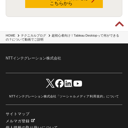
こちらから
Data Governance
(1)
Data Management
(1)
Lineage
(1)
パスワード
(2)
IDaaS
(2)
ID管理
(3)
API Connect
(1)
AWS Cognito
(1)
black hat
(2)
DEFCON
(2)
BIツール
(1)
Ionic
(2)
SPSS CaDS
(1)
内部不正対策
(2)
特権ID管理
(3)
IBM App Connect
(1)
Aspera
(1)
Aspera on Cloud
(1)
CrowdStrike
(3)
IBM webMethods Integration
(1)
Mulesoft Anypoint Platform
(1)
IBM webMethods API Management
(1)
IBM API Connect
(1)
cdp
(3)
Engage Cros
(11)
動画
(5)
CES2025
(1)
OpenAI
(2)
Sora
(2)
Redshift
(1)
超初心者向け！Tableau Desktopって何ができる
HOME
テクニカルブログ
の？について動画でご説明
どこでも学べる！あなたのためのナレッジセミナー
(5)
ECS
(1)
コンテナ
(3)
QuickSight
(1)
AI Agent
(4)
AIエージェント
(8)
Excel
(1)
iDoperation
(1)
不正アクセス
(1)
新入社員
(3)
セキュリティインシデント
(3)
インシデント
(4)
GenAI
(4)
USB
(1)
議事録
(1)
自動化
(1)
ISO20022
(2)
交通費精算
(9)
NTTインテグレーション株式会社
USBメモリ
(1)
Think
(1)
外国送金
(1)
電帳法（電子帳簿保存法）
(1)
暗号化通信プロトコル（TLS 1.3）
(1)
SDPF
(1)
RSAC2025
(1)
RSA Conference
(1)
RSAカンファレンス
(1)
セキュリティ意識
(1)
databricks
(2)
コラム
(18)
SFA
(1)
dataiku
(2)
Zscaler
(5)
Veo 3
(1)
AI動画生成
(2)
イベントレポート
(1)
Qilin
(1)
RaaS
(3)
サプライチェーン
(2)
Z-FILTER
(1)
Gemini
(2)
セキュリティ教育
(2)
未経験
(1)
MFA
(1)
データファブリック
(1)
データレイクハウスソリューション
(1)
CES 2026
(2)
ゼロトラストネットワーク
(3)
watsonx Orchestrate
(4)
Slack
(2)
NTTインテグレーション株式会社「
ソーシャルメディア利用規約
」について
wxo
(1)
プリビルドエージェント
(1)
自工会ガイドライン
(1)
脆弱性診断
(1)
SIEM
(1)
LLM
(1)
watsonx.ai
(1)
2025Zscalerアドカレンダー
(1)
#2025Zscalerアドカレンダー
(1)
Red Hat OpenShift
(2)
インフラモダナイズ
(2)
サイトマップ
脱VMware
(2)
サイバーセキュリティ
(2)
IBM Cloud
(1)
Alteryx
(5)
Project BOB
(2)
メルマガ登録
AI駆動型開発
(3)
Bob
(6)
Antigravity
(3)
AI駆動開発
(4)
個人情報の取り扱いについて
NI+Cインシデント緊急収束サービス
(1)
キャンペーン
(1)
DX開発
(3)
スマートゴー
(3)