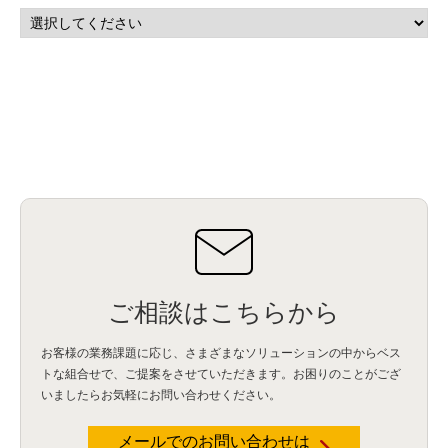
マーケティングオートメーション
(13)
SASE
(11)
データ利活用
(2)
GWS
(2)
AppSheet
(1)
Cloud Identity
(1)
Google Meet
(1)
Unica
(1)
メール配信
(1)
グループウェア
(1)
サスティナビリティ
(1)
脱炭素
(1)
SSE
(1)
Db2
(1)
Db2WoC
(1)
Db2Warehouse
(1)
Db2wh
(1)
IIAS
(1)
ランサムウェア
(13)
ARM
(5)
ChatGPT
(3)
EDR
(9)
セキュリティアリーナ
(2)
ローカル5G
(3)
無線
(4)
ETL
(3)
IICS
(5)
illumio
(6)
マイクロセグメンテーション
(6)
サイバー攻撃
(9)
AWS
(13)
SPSS
(2)
SPSS Modeler
(4)
ライセンス
(1)
データ分析
(3)
タブレット端末サービス
(1)
BigQuery
(1)
CRM
(9)
HubSpot CRM
(6)
ServiceNow
(4)
試験対策
(2)
ギガらく5G
(2)
BigFix
(4)
情報漏えい
(2)
内部不正
(5)
エンドポイント管理
(2)
Netskope
(4)
DLP
(2)
IBM Cloud Pak for Data
(2)
BMS
(1)
導入
(1)
プロセス
(1)
標準化
(1)
コールセンター
(1)
AI OCR
(1)
オンプレミス型
(1)
クラウド型
(1)
IDMC
(2)
DataStage
(5)
Web-EDI
(1)
DX化
(3)
Web API
(1)
# IDMC
(1)
# IICS
(1)
NICMA
(1)
製造業
(3)
プロトコル
(1)
Tableau
(2)
ペーパーレス
(1)
AI-OCR
(1)
BPO
(1)
FAX
(1)
FAX受注
(1)
自動連携
(2)
効率化
(2)
BI
(5)
金融
(1)
比較
(1)
情報漏洩
(6)
CSPM
(1)
設定ミス
(1)
PSTNマイグレ
(1)
2024年問題
(1)
ご相談はこちらから
ISDN終了
(1)
Guardium
(3)
海外イベント
(4)
イベント
(1)
AI for Security
(1)
Security for AI
(1)
RSAC2024
(1)
RSA Conference 2024
(1)
パッチ管理
(3)
資産管理
(1)
ILMT
(1)
IT資産管理
(2)
サブキャパシティーライセンス
(1)
お客様の業務課題に応じ、さまざまなソリューションの中からベス
Flexera
(1)
MQ
(1)
データ連携
(1)
Verify
(5)
watsonx
(16)
生成AI
(26)
トな組合せで、
ご提案をさせていただきます。お困りのことがござ
Wi-Fi
(1)
データレイクハウス
(5)
watsonx.data
(3)
データベース
(3)
いましたらお気軽にお問い合わせください。
データウェアハウス
(3)
データレイク
(4)
DWH
(3)
RAG
(6)
AI
(14)
海外
(8)
ハッカソン
(6)
CES
(9)
若手
(8)
グローバル
(12)
musubiii
(6)
無線LAN
(1)
データインテグレーション
(20)
生成AI活用
(11)
海外研修
(4)
インド
(4)
メールでのお問い合わせは