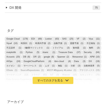
DX 開発
75
タグ
Google Cloud
(178)
EDI
(69)
Looker
(63)
SAS
(25)
VF
(2)
Viya
(11)
Viya4
(10)
時系列
(1)
時系列予測
(2)
自動予測
(1)
需要予測
(1)
不正検知
(1)
不正請求
(1)
4象限マトリックス
(1)
トライアル
(3)
散布図
(1)
無料
(3)
matplotlib
(1)
Python
(5)
titanic
(1)
Treasure Data
(37)
Security
(64)
Acoustic
(20)
DB
(6)
DR
(2)
google
(8)
Spanner
(2)
Metaverse
(1)
APM
(10)
AIOps
(24)
GoogleCloudPlatform
(4)
ibm-cloud
(4)
Data
(3)
DX
(19)
カイゼン
(1)
サーバーレス
(1)
ムダ
(1)
無駄
(1)
分析
(3)
自動車業界
(5)
GSuite
(1)
SourceRepositories
(1)
#GCP #Bigquery #Looker
(1)
アナリティクス
(15)
マーケティング
(12)
クラウド
(62)
IoT
(3)
Watson
(10)
セキュリティ
(70)
Data Science Experience (DSX)
(1)
Spark
(1)
Watson Machine Learning
(1)
オープンソース
(1)
チーム分析
(1)
機械学習
(3)
深層学習
(1)
DDI
(1)
QRadar
(1)
SOC
(2)
セキュリティ監視サービス
(3)
標的型サイバー攻撃対策
(1)
MSP
(15)
Google Workspace
(5)
量子コンピューティング
(1)
IBM
(3)
Quantum
(2)
CP4D
(5)
Oracle
(1)
Snowflake
(1)
脆弱性
(2)
脆弱性調査
(4)
API
(11)
アーカイブ
IBM i
(9)
モダナイズ
(11)
RPG
(1)
HubSpot
(16)
MA
(24)
営業支援
(2)