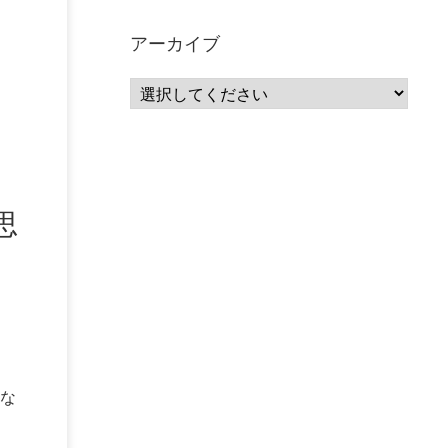
サーバーレス
(1)
ムダ
(1)
無駄
(1)
分析
(3)
自動車業界
(5)
GSuite
(1)
アーカイブ
SourceRepositories
(1)
#GCP #Bigquery #Looker
(1)
アナリティクス
(15)
マーケティング
(12)
クラウド
(62)
IoT
(3)
Watson
(10)
セキュリティ
(70)
Data Science Experience (DSX)
(1)
Spark
(1)
Watson Machine Learning
(1)
オープンソース
(1)
チーム分析
(1)
機械学習
(3)
深層学習
(1)
DDI
(1)
QRadar
(1)
SOC
(2)
思
セキュリティ監視サービス
(3)
標的型サイバー攻撃対策
(1)
MSP
(15)
Google Workspace
(5)
量子コンピューティング
(1)
IBM
(3)
Quantum
(2)
CP4D
(5)
Oracle
(1)
Snowflake
(1)
脆弱性
(2)
脆弱性調査
(4)
API
(11)
IBM i
(9)
モダナイズ
(11)
RPG
(1)
HubSpot
(16)
MA
(24)
営業支援
(2)
マーケティングオートメーション
(13)
SASE
(11)
な
データ利活用
(2)
GWS
(2)
AppSheet
(1)
Cloud Identity
(1)
Google Meet
(1)
Unica
(1)