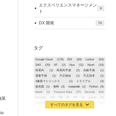
エクスペリエンスマネージメン
4
ト
DX 開発
74
タグ
Google Cloud
(178)
EDI
(69)
Looker
(63)
SAS
(25)
VF
(2)
Viya
(11)
Viya4
(10)
時系列
(1)
時系列予測
(2)
自動予測
(1)
需要予測
(1)
不正検知
(1)
不正請求
(1)
4象限マトリックス
(1)
トライアル
(3)
散布図
(1)
無料
(3)
matplotlib
(1)
Python
(5)
titanic
(1)
Treasure Data
(37)
Security
(64)
Acoustic
(20)
DB
(6)
DR
(2)
google
(8)
施策
Spanner
(2)
Metaverse
(1)
APM
(10)
AIOps
(24)
GoogleCloudPlatform
(4)
io
ibm-cloud
(4)
Data
(3)
DX
(18)
カイゼン
(1)