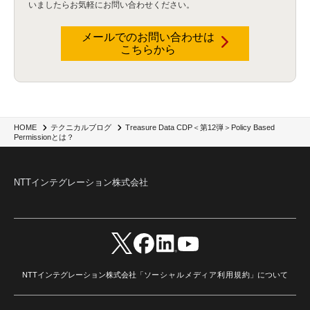
いましたらお気軽にお問い合わせください。
暗号化通信プロトコル（TLS 1.3）
(1)
SDPF
(1)
RSAC2025
(1)
RSA Conference
(1)
RSAカンファレンス
(1)
セキュリティ意識
(1)
databricks
(2)
コラム
(18)
SFA
(1)
dataiku
(2)
Zscaler
(5)
Veo 3
(1)
AI動画生成
(2)
イベントレポート
(1)
Qilin
(1)
メールでのお問い合わせは
RaaS
(3)
サプライチェーン
(2)
Z-FILTER
(1)
Gemini
(2)
セキュリティ教育
(2)
こちらから
未経験
(1)
MFA
(1)
データファブリック
(1)
データレイクハウスソリューション
(1)
CES 2026
(2)
ゼロトラストネットワーク
(3)
watsonx Orchestrate
(4)
Slack
(2)
wxo
(1)
プリビルドエージェント
(1)
自工会ガイドライン
(1)
脆弱性診断
(1)
SIEM
(1)
LLM
(1)
watsonx.ai
(1)
2025Zscalerアドカレンダー
(1)
#2025Zscalerアドカレンダー
(1)
Red Hat OpenShift
(2)
インフラモダナイズ
(2)
脱VMware
(2)
サイバーセキュリティ
(2)
IBM Cloud
(1)
Alteryx
(5)
Project BOB
(2)
Treasure Data CDP＜第12弾＞Policy Based
HOME
テクニカルブログ
AI駆動型開発
(3)
Bob
(6)
Antigravity
(3)
AI駆動開発
(4)
Permissionとは？
NI+Cインシデント緊急収束サービス
(1)
キャンペーン
(1)
DX開発
(3)
スマートゴー
(3)
Smart Go
(3)
AI駆動開発、Project BOB、生成AI活用
(1)
Bobathon
(3)
Alteryx One
(3)
ランサムウェア対策
(1)
Flow
(1)
Veo3.1
(1)
Apache Iceberg
(1)
パスキー
(1)
NTTインテグレーション株式会社
パスワードレス
(2)
AISecurity
(1)
SecurityforAI
(1)
AIforSecurity
(1)
受発注業務
(1)
部品サプライヤー
(1)
ALog
(1)
NI+Cセキュリティアリーナ
(1)
IBM Think 2026
(2)
SCS評価制度
(1)
サプライチェーン強化に向けたセキュリティ対策評価制度
(1)
マイグレーション
(1)
経費精算
(3)
AIツール
(1)
Fortinet
(1)
Fortigate
(1)
Fortibleed
(1)
ZDX
(1)
danect⁺
(1)
Treasure AI
(1)
AI議事録・要約
(1)
PLAUD - Plaud.ai
(1)
AI文字起こし・録音
(1)
NTTインテグレーション株式会社「
ソーシャルメディア利用規約
」について