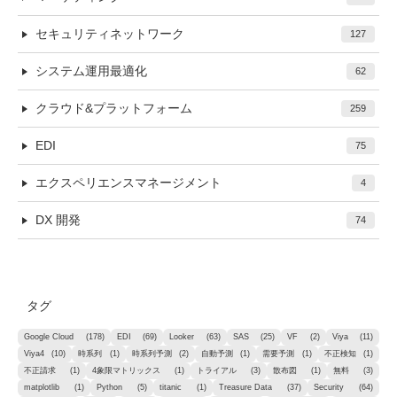
セキュリティネットワーク
127
システム運用最適化
62
クラウド&プラットフォーム
259
EDI
75
エクスペリエンスマネージメント
4
DX 開発
74
タグ
Google Cloud
(178)
EDI
(69)
Looker
(63)
SAS
(25)
VF
(2)
Viya
(11)
Viya4
(10)
時系列
(1)
時系列予測
(2)
自動予測
(1)
需要予測
(1)
不正検知
(1)
不正請求
(1)
4象限マトリックス
(1)
トライアル
(3)
散布図
(1)
無料
(3)
matplotlib
(1)
Python
(5)
titanic
(1)
Treasure Data
(37)
Security
(64)