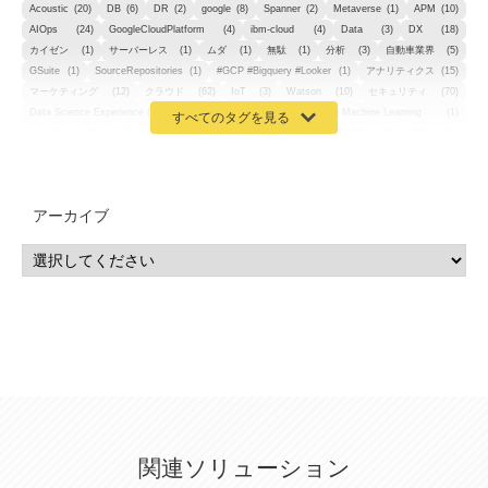
Acoustic
(20)
DB
(6)
DR
(2)
google
(8)
Spanner
(2)
Metaverse
(1)
APM
(10)
AIOps
(24)
GoogleCloudPlatform
(4)
ibm-cloud
(4)
Data
(3)
DX
(18)
カイゼン
(1)
サーバーレス
(1)
ムダ
(1)
無駄
(1)
分析
(3)
自動車業界
(5)
GSuite
(1)
SourceRepositories
(1)
#GCP #Bigquery #Looker
(1)
アナリティクス
(15)
マーケティング
(12)
クラウド
(62)
IoT
(3)
Watson
(10)
セキュリティ
(70)
Data Science Experience (DSX)
(1)
Spark
(1)
Watson Machine Learning
(1)
オープンソース
(1)
チーム分析
(1)
機械学習
(3)
深層学習
(1)
DDI
(1)
QRadar
(1)
SOC
(2)
セキュリティ監視サービス
(3)
標的型サイバー攻撃対策
(1)
MSP
(15)
Google Workspace
(5)
量子コンピューティング
(1)
IBM
(3)
Quantum
(2)
CP4D
(5)
Oracle
(1)
Snowflake
(1)
脆弱性
(2)
脆弱性調査
(4)
API
(11)
アーカイブ
IBM i
(9)
モダナイズ
(11)
RPG
(1)
HubSpot
(16)
MA
(24)
営業支援
(2)
マーケティングオートメーション
(13)
SASE
(11)
データ利活用
(2)
GWS
(2)
AppSheet
(1)
Cloud Identity
(1)
Google Meet
(1)
Unica
(1)
メール配信
(1)
グループウェア
(1)
サスティナビリティ
(1)
脱炭素
(1)
SSE
(1)
Db2
(1)
Db2WoC
(1)
Db2Warehouse
(1)
Db2wh
(1)
IIAS
(1)
ランサムウェア
(13)
ARM
(5)
ChatGPT
(3)
EDR
(9)
セキュリティアリーナ
(2)
ローカル5G
(3)
無線
(4)
ETL
(3)
IICS
(5)
illumio
(6)
マイクロセグメンテーション
(6)
サイバー攻撃
(9)
AWS
(13)
SPSS
(2)
SPSS Modeler
(4)
ライセンス
(1)
データ分析
(3)
タブレット端末サービス
(1)
BigQuery
(1)
CRM
(9)
HubSpot CRM
(6)
ServiceNow
(4)
試験対策
(2)
ギガらく5G
(2)
BigFix
(4)
情報漏えい
(2)
内部不正
(5)
エンドポイント管理
(2)
Netskope
(4)
DLP
(2)
IBM Cloud Pak for Data
(2)
BMS
(1)
導入
(1)
プロセス
(1)
標準化
(1)
関連ソリューション
コールセンター
(1)
AI OCR
(1)
オンプレミス型
(1)
クラウド型
(1)
IDMC
(2)
DataStage
(5)
Web-EDI
(1)
DX化
(3)
Web API
(1)
# IDMC
(1)
# IICS
(1)