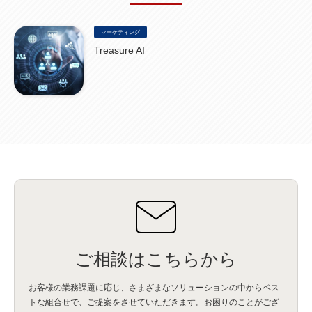
NICMA
(1)
製造業
(3)
プロトコル
(1)
Tableau
(2)
ペーパーレス
(1)
AI-OCR
(1)
BPO
(1)
FAX
(1)
FAX受注
(1)
自動連携
(2)
効率化
(2)
BI
(5)
金融
(1)
マーケティング
比較
(1)
情報漏洩
(6)
CSPM
(1)
設定ミス
(1)
PSTNマイグレ
(1)
2024年問題
(1)
Treasure AI
ISDN終了
(1)
Guardium
(3)
海外イベント
(4)
イベント
(1)
AI for Security
(1)
Security for AI
(1)
RSAC2024
(1)
RSA Conference 2024
(1)
パッチ管理
(3)
資産管理
(1)
ILMT
(1)
IT資産管理
(2)
サブキャパシティーライセンス
(1)
Flexera
(1)
MQ
(1)
データ連携
(1)
Verify
(5)
watsonx
(16)
生成AI
(26)
Wi-Fi
(1)
データレイクハウス
(5)
watsonx.data
(3)
データベース
(3)
データウェアハウス
(3)
データレイク
(4)
DWH
(3)
RAG
(6)
AI
(14)
海外
(8)
ハッカソン
(6)
CES
(9)
若手
(8)
グローバル
(12)
musubiii
(6)
無線LAN
(1)
データインテグレーション
(20)
生成AI活用
(11)
海外研修
(4)
インド
(4)
Data Governance
(1)
Data Management
(1)
Lineage
(1)
パスワード
(2)
IDaaS
(2)
ID管理
(3)
API Connect
(1)
AWS Cognito
(1)
black hat
(2)
DEFCON
(2)
BIツール
(1)
Ionic
(2)
SPSS CaDS
(1)
内部不正対策
(2)
特権ID管理
(3)
IBM App Connect
(1)
Aspera
(1)
Aspera on Cloud
(1)
CrowdStrike
(3)
IBM webMethods Integration
(1)
Mulesoft Anypoint Platform
(1)
IBM webMethods API Management
(1)
IBM API Connect
(1)
cdp
(3)
Engage Cros
(11)
動画
(5)
CES2025
(1)
OpenAI
(2)
Sora
(2)
Redshift
(1)
どこでも学べる！あなたのためのナレッジセミナー
(5)
ECS
(1)
コンテナ
(3)
ご相談はこちらから
QuickSight
(1)
AI Agent
(4)
AIエージェント
(8)
Excel
(1)
iDoperation
(1)
不正アクセス
(1)
新入社員
(3)
セキュリティインシデント
(3)
インシデント
(4)
お客様の業務課題に応じ、さまざまなソリューションの中からベス
GenAI
(4)
USB
(1)
議事録
(1)
自動化
(1)
ISO20022
(2)
交通費精算
(8)
トな組合せで、
ご提案をさせていただきます。お困りのことがござ
USBメモリ
(1)
Think
(1)
外国送金
(1)
電帳法（電子帳簿保存法）
(1)