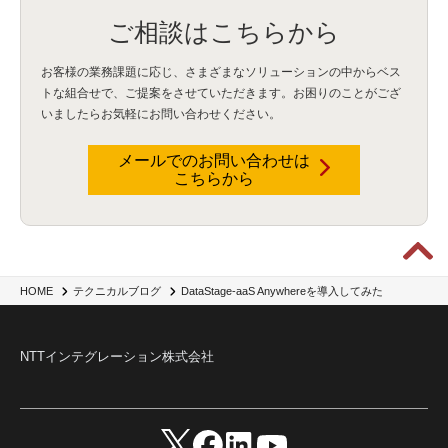
比較
(1)
情報漏洩
(6)
CSPM
(1)
設定ミス
(1)
PSTNマイグレ
(1)
2024年問題
(1)
ご相談はこちらから
ISDN終了
(1)
Guardium
(3)
海外イベント
(4)
イベント
(1)
AI for Security
(1)
Security for AI
(1)
RSAC2024
(1)
RSA Conference 2024
(1)
パッチ管理
(3)
資産管理
(1)
ILMT
(1)
IT資産管理
(2)
サブキャパシティーライセンス
(1)
お客様の業務課題に応じ、さまざまなソリューションの中からベス
Flexera
(1)
MQ
(1)
データ連携
(1)
Verify
(5)
watsonx
(16)
生成AI
(26)
トな組合せで、
ご提案をさせていただきます。お困りのことがござ
Wi-Fi
(1)
データレイクハウス
(5)
watsonx.data
(3)
データベース
(3)
いましたらお気軽にお問い合わせください。
データウェアハウス
(3)
データレイク
(4)
DWH
(3)
RAG
(6)
AI
(14)
海外
(8)
ハッカソン
(6)
CES
(9)
若手
(8)
グローバル
(12)
musubiii
(6)
無線LAN
(1)
データインテグレーション
(20)
生成AI活用
(11)
海外研修
(4)
インド
(4)
メールでのお問い合わせは
こちらから
Data Governance
(1)
Data Management
(1)
Lineage
(1)
パスワード
(2)
IDaaS
(2)
ID管理
(3)
API Connect
(1)
AWS Cognito
(1)
black hat
(2)
DEFCON
(2)
BIツール
(1)
Ionic
(2)
SPSS CaDS
(1)
内部不正対策
(2)
特権ID管理
(3)
IBM App Connect
(1)
Aspera
(1)
Aspera on Cloud
(1)
CrowdStrike
(3)
IBM webMethods Integration
(1)
Mulesoft Anypoint Platform
(1)
IBM webMethods API Management
(1)
IBM API Connect
(1)
cdp
(3)
Engage Cros
(11)
動画
(5)
CES2025
(1)
OpenAI
(2)
Sora
(2)
Redshift
(1)
DataStage-aaS Anywhereを導入してみた
HOME
テクニカルブログ
どこでも学べる！あなたのためのナレッジセミナー
(5)
ECS
(1)
コンテナ
(3)
QuickSight
(1)
AI Agent
(4)
AIエージェント
(8)
Excel
(1)
iDoperation
(1)
不正アクセス
(1)
新入社員
(3)
セキュリティインシデント
(3)
インシデント
(4)
NTTインテグレーション株式会社
GenAI
(4)
USB
(1)
議事録
(1)
自動化
(1)
ISO20022
(2)
交通費精算
(9)
USBメモリ
(1)
Think
(1)
外国送金
(1)
電帳法（電子帳簿保存法）
(1)
暗号化通信プロトコル（TLS 1.3）
(1)
SDPF
(1)
RSAC2025
(1)
RSA Conference
(1)
RSAカンファレンス
(1)
セキュリティ意識
(1)
databricks
(2)
コラム
(18)
SFA
(1)
dataiku
(2)
Zscaler
(5)
Veo 3
(1)
AI動画生成
(2)
イベントレポート
(1)
Qilin
(1)