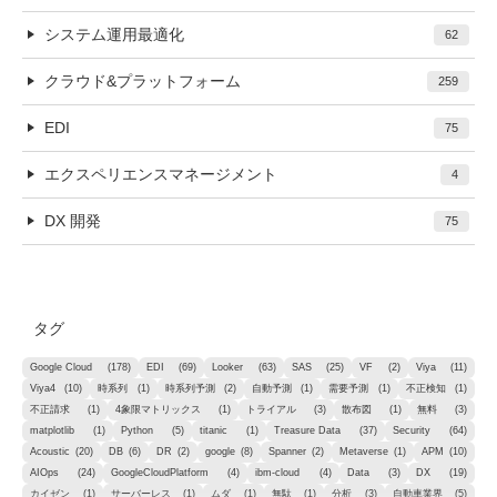
システム運用最適化
62
クラウド&プラットフォーム
259
EDI
75
エクスペリエンスマネージメント
4
DX 開発
75
タグ
Google Cloud
(178)
EDI
(69)
Looker
(63)
SAS
(25)
VF
(2)
Viya
(11)
Viya4
(10)
時系列
(1)
時系列予測
(2)
自動予測
(1)
需要予測
(1)
不正検知
(1)
不正請求
(1)
4象限マトリックス
(1)
トライアル
(3)
散布図
(1)
無料
(3)
matplotlib
(1)
Python
(5)
titanic
(1)
Treasure Data
(37)
Security
(64)
Acoustic
(20)
DB
(6)
DR
(2)
google
(8)
Spanner
(2)
Metaverse
(1)
APM
(10)
AIOps
(24)
GoogleCloudPlatform
(4)
ibm-cloud
(4)
Data
(3)
DX
(19)
カイゼン
(1)
サーバーレス
(1)
ムダ
(1)
無駄
(1)
分析
(3)
自動車業界
(5)