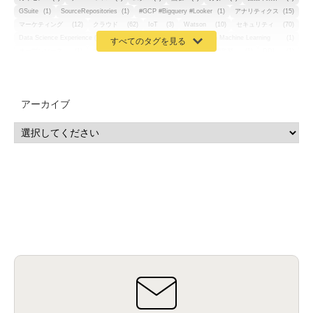
GSuite
(1)
SourceRepositories
(1)
#GCP #Bigquery #Looker
(1)
アナリティクス
(15)
マーケティング
(12)
クラウド
(62)
IoT
(3)
Watson
(10)
セキュリティ
(70)
Data Science Experience (DSX)
(1)
Spark
(1)
Watson Machine Learning
(1)
オープンソース
(1)
チーム分析
(1)
機械学習
(3)
深層学習
(1)
DDI
(1)
QRadar
(1)
SOC
(2)
セキュリティ監視サービス
(3)
標的型サイバー攻撃対策
(1)
MSP
(15)
Google Workspace
(5)
量子コンピューティング
(1)
IBM
(3)
Quantum
(2)
CP4D
(5)
Oracle
(1)
Snowflake
(1)
脆弱性
(2)
脆弱性調査
(4)
API
(11)
アーカイブ
IBM i
(9)
モダナイズ
(11)
RPG
(1)
HubSpot
(16)
MA
(24)
営業支援
(2)
マーケティングオートメーション
(13)
SASE
(11)
データ利活用
(2)
GWS
(2)
AppSheet
(1)
Cloud Identity
(1)
Google Meet
(1)
Unica
(1)
メール配信
(1)
グループウェア
(1)
サスティナビリティ
(1)
脱炭素
(1)
SSE
(1)
Db2
(1)
Db2WoC
(1)
Db2Warehouse
(1)
Db2wh
(1)
IIAS
(1)
ランサムウェア
(13)
ARM
(5)
ChatGPT
(3)
EDR
(9)
セキュリティアリーナ
(2)
ローカル5G
(3)
無線
(4)
ETL
(3)
IICS
(5)
illumio
(6)
マイクロセグメンテーション
(6)
サイバー攻撃
(9)
AWS
(13)
SPSS
(2)
SPSS Modeler
(4)
ライセンス
(1)
データ分析
(3)
タブレット端末サービス
(1)
BigQuery
(1)
CRM
(9)
HubSpot CRM
(6)
ServiceNow
(4)
試験対策
(2)
ギガらく5G
(2)
BigFix
(4)
情報漏えい
(2)
内部不正
(5)
エンドポイント管理
(2)
Netskope
(4)
DLP
(2)
IBM Cloud Pak for Data
(2)
BMS
(1)
導入
(1)
プロセス
(1)
標準化
(1)
コールセンター
(1)
AI OCR
(1)
オンプレミス型
(1)
クラウド型
(1)
IDMC
(2)
DataStage
(5)
Web-EDI
(1)
DX化
(3)
Web API
(1)
# IDMC
(1)
# IICS
(1)
NICMA
(1)
製造業
(3)
プロトコル
(1)
Tableau
(2)
ペーパーレス
(1)
AI-OCR
(1)
BPO
(1)
FAX
(1)
FAX受注
(1)
自動連携
(2)
効率化
(2)
BI
(5)
金融
(1)