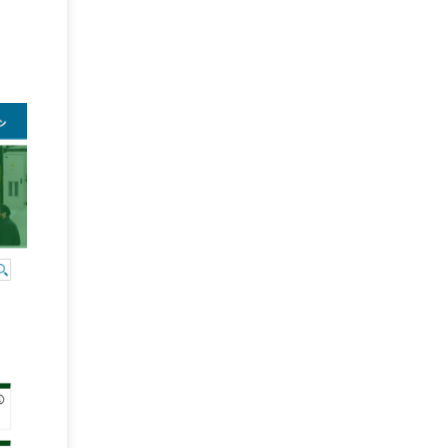
BPO
(1)
FAX
(1)
FAX受注
(1)
自動連携
(2)
効率化
(2)
BI
(5)
金融
(1)
比較
(1)
情報漏洩
(6)
CSPM
(1)
設定ミス
(1)
PSTNマイグレ
(1)
2024年問題
(1)
ISDN終了
(1)
Guardium
(3)
海外イベント
(4)
イベント
(1)
AI for Security
(1)
Security for AI
(1)
RSAC2024
(1)
RSA Conference 2024
(1)
パッチ管理
(3)
資産管理
(1)
ILMT
(1)
IT資産管理
(2)
サブキャパシティーライセンス
(1)
Flexera
(1)
MQ
(1)
データ連携
(1)
Verify
(5)
watsonx
(16)
生成AI
(26)
Wi-Fi
(1)
データレイクハウス
(5)
watsonx.data
(3)
データベース
(3)
データウェアハウス
(3)
データレイク
(4)
DWH
(3)
RAG
(6)
AI
(14)
海外
(8)
ハッカソン
(6)
CES
(9)
若手
(8)
グローバル
(12)
musubiii
(6)
無線LAN
(1)
データインテグレーション
(20)
生成AI活用
(11)
海外研修
(4)
インド
(4)
Data Governance
(1)
Data Management
(1)
Lineage
(1)
パスワード
(2)
IDaaS
(2)
ID管理
(3)
API Connect
(1)
AWS Cognito
(1)
black hat
(2)