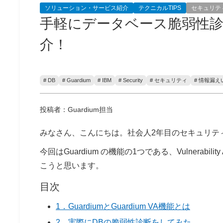
ソリューション・サービス紹介
テクニカルTIPS
セキュリテ
手軽にデータベース脆弱性診断を
介！
# DB
# Guardium
# IBM
# Security
# セキュリティ
# 情報漏え
投稿者：Guardium担当
みなさん、こんにちは。社会人2年目のセキュリテ
今回はGuardium の機能の1つである、Vulnerabi
こうと思います。
目次
1．GuardiumとGuardium VA機能とは
2．実際にDBの脆弱性診断をしてみた