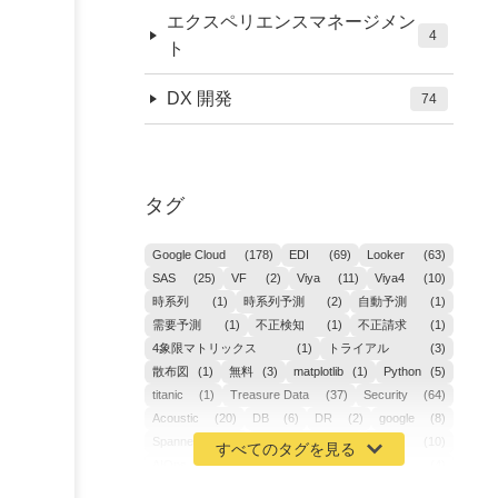
エクスペリエンスマネージメン
4
ト
DX 開発
74
タグ
Google Cloud
(178)
EDI
(69)
Looker
(63)
SAS
(25)
VF
(2)
Viya
(11)
Viya4
(10)
時系列
(1)
時系列予測
(2)
自動予測
(1)
需要予測
(1)
不正検知
(1)
不正請求
(1)
4象限マトリックス
(1)
トライアル
(3)
散布図
(1)
無料
(3)
matplotlib
(1)
Python
(5)
titanic
(1)
Treasure Data
(37)
Security
(64)
Acoustic
(20)
DB
(6)
DR
(2)
google
(8)
Spanner
(2)
Metaverse
(1)
APM
(10)
AIOps
(24)
GoogleCloudPlatform
(4)
ibm-cloud
(4)
Data
(3)
DX
(18)
カイゼン
(1)