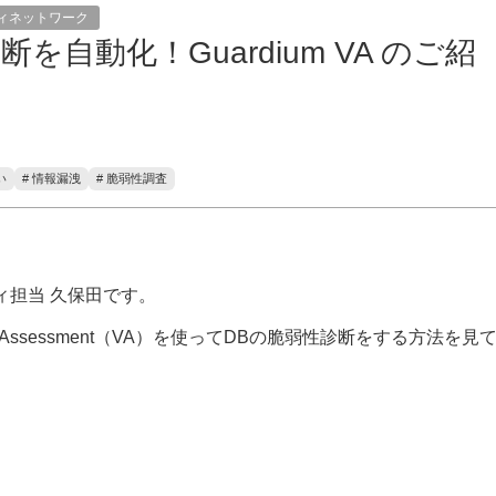
ィネットワーク
自動化！Guardium VA のご紹
い
# 情報漏洩
# 脆弱性調査
ィ担当 久保田です。
lity Assessment（VA）を使ってDBの脆弱性診断をする方法を見