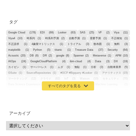
タグ
Google Cloud
(178)
EDI
(69)
Looker
(63)
SAS
(25)
VF
(2)
Viya
(11)
Viya4
(10)
時系列
(1)
時系列予測
(2)
自動予測
(1)
需要予測
(1)
不正検知
(1)
不正請求
(1)
4象限マトリックス
(1)
トライアル
(3)
散布図
(1)
無料
(3)
matplotlib
(1)
Python
(5)
titanic
(1)
Treasure Data
(37)
Security
(64)
Acoustic
(20)
DB
(6)
DR
(2)
google
(8)
Spanner
(2)
Metaverse
(1)
APM
(10)
AIOps
(24)
GoogleCloudPlatform
(4)
ibm-cloud
(4)
Data
(3)
DX
(19)
カイゼン
(1)
サーバーレス
(1)
ムダ
(1)
無駄
(1)
分析
(3)
自動車業界
(5)
GSuite
(1)
SourceRepositories
(1)
#GCP #Bigquery #Looker
(1)
アナリティクス
(15)
マーケティング
(12)
クラウド
(62)
IoT
(3)
Watson
(10)
セキュリティ
(70)
Data Science Experience (DSX)
(1)
Spark
(1)
Watson Machine Learning
(1)
オープンソース
(1)
チーム分析
(1)
機械学習
(3)
深層学習
(1)
DDI
(1)
QRadar
(1)
SOC
(2)
セキュリティ監視サービス
(3)
標的型サイバー攻撃対策
(1)
MSP
(15)
Google Workspace
(5)
量子コンピューティング
(1)
IBM
(3)
Quantum
(2)
CP4D
(5)
Oracle
(1)
Snowflake
(1)
脆弱性
(2)
脆弱性調査
(4)
API
(11)
アーカイブ
IBM i
(9)
モダナイズ
(11)
RPG
(1)
HubSpot
(16)
MA
(24)
営業支援
(2)
マーケティングオートメーション
(13)
SASE
(11)
データ利活用
(2)
GWS
(2)
AppSheet
(1)
Cloud Identity
(1)
Google Meet
(1)
Unica
(1)
メール配信
(1)
グループウェア
(1)
サスティナビリティ
(1)
脱炭素
(1)
SSE
(1)
Db2
(1)