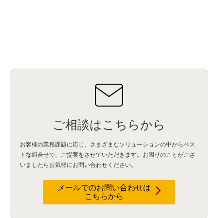
Db2WoC
(1)
Db2Warehouse
(1)
Db2wh
(1)
IIAS
(1)
ランサムウェア
(13)
ARM
(5)
ChatGPT
(3)
EDR
(9)
セキュリティアリーナ
(2)
ローカル5G
(3)
無線
(4)
ETL
(3)
IICS
(5)
illumio
(6)
マイクロセグメンテーション
(6)
サイバー攻撃
(9)
AWS
(13)
SPSS
(2)
SPSS Modeler
(4)
ライセンス
(1)
データ分析
(3)
タブレット端末サービス
(1)
BigQuery
(1)
CRM
(9)
HubSpot CRM
(6)
ServiceNow
(4)
試験対策
(2)
ギガらく5G
(2)
BigFix
(4)
情報漏えい
(2)
内部不正
(5)
エンドポイント管理
(2)
Netskope
(4)
DLP
(2)
IBM Cloud Pak for Data
(2)
BMS
(1)
導入
(1)
プロセス
(1)
標準化
(1)
コールセンター
(1)
AI OCR
(1)
オンプレミス型
(1)
クラウド型
(1)
IDMC
(2)
DataStage
(5)
Web-EDI
(1)
DX化
(3)
Web API
(1)
# IDMC
(1)
# IICS
(1)
NICMA
(1)
製造業
(3)
プロトコル
(1)
Tableau
(2)
ペーパーレス
(1)
AI-OCR
(1)
BPO
(1)
FAX
(1)
FAX受注
(1)
自動連携
(2)
効率化
(2)
BI
(5)
金融
(1)
比較
(1)
情報漏洩
(6)
CSPM
(1)
設定ミス
(1)
PSTNマイグレ
(1)
2024年問題
(1)
ご相談はこちらから
ISDN終了
(1)
Guardium
(3)
海外イベント
(4)
イベント
(1)
AI for Security
(1)
Security for AI
(1)
RSAC2024
(1)
RSA Conference 2024
(1)
パッチ管理
(3)
資産管理
(1)
ILMT
(1)
IT資産管理
(2)
サブキャパシティーライセンス
(1)
お客様の業務課題に応じ、さまざまなソリューションの中からベス
Flexera
(1)
MQ
(1)
データ連携
(1)
Verify
(5)
watsonx
(16)
生成AI
(26)
トな組合せで、
ご提案をさせていただきます。お困りのことがござ
Wi-Fi
(1)
データレイクハウス
(5)
watsonx.data
(3)
データベース
(3)
いましたらお気軽にお問い合わせください。
データウェアハウス
(3)
データレイク
(4)
DWH
(3)
RAG
(6)
AI
(14)
海外
(8)
ハッカソン
(6)
CES
(9)
若手
(8)
グローバル
(12)
musubiii
(6)
無線LAN
(1)
データインテグレーション
(20)
生成AI活用
(11)
海外研修
(4)
インド
(4)
メールでのお問い合わせは
こちらから
Data Governance
(1)
Data Management
(1)
Lineage
(1)
パスワード
(2)
IDaaS
(2)
ID管理
(3)
API Connect
(1)
AWS Cognito
(1)
black hat
(2)
DEFCON
(2)
BIツール
(1)
Ionic
(2)
SPSS CaDS
(1)
内部不正対策
(2)
特権ID管理
(3)