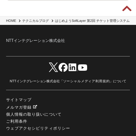
IBM App Connect
(1)
Aspera
(1)
Aspera on Cloud
(1)
CrowdStrike
(3)
IBM webMethods Integration
(1)
Mulesoft Anypoint Platform
(1)
IBM webMethods API Management
(1)
IBM API Connect
(1)
cdp
(3)
Engage Cros
(11)
動画
(5)
CES2025
(1)
OpenAI
(2)
Sora
(2)
Redshift
(1)
はじめようSoftLayer 第2回 チケット管理システム
HOME
テクニカルブログ
どこでも学べる！あなたのためのナレッジセミナー
(5)
ECS
(1)
コンテナ
(3)
QuickSight
(1)
AI Agent
(4)
AIエージェント
(8)
Excel
(1)
iDoperation
(1)
不正アクセス
(1)
新入社員
(3)
セキュリティインシデント
(3)
インシデント
(4)
NTTインテグレーション株式会社
GenAI
(4)
USB
(1)
議事録
(1)
自動化
(1)
ISO20022
(2)
交通費精算
(9)
USBメモリ
(1)
Think
(1)
外国送金
(1)
電帳法（電子帳簿保存法）
(1)
暗号化通信プロトコル（TLS 1.3）
(1)
SDPF
(1)
RSAC2025
(1)
RSA Conference
(1)
RSAカンファレンス
(1)
セキュリティ意識
(1)
databricks
(2)
コラム
(18)
SFA
(1)
dataiku
(2)
Zscaler
(5)
Veo 3
(1)
AI動画生成
(2)
イベントレポート
(1)
Qilin
(1)
RaaS
(3)
サプライチェーン
(2)
Z-FILTER
(1)
Gemini
(2)
セキュリティ教育
(2)
未経験
(1)
MFA
(1)
データファブリック
(1)
データレイクハウスソリューション
(1)
NTTインテグレーション株式会社「
ソーシャルメディア利用規約
」について
CES 2026
(2)
ゼロトラストネットワーク
(3)
watsonx Orchestrate
(4)
Slack
(2)
wxo
(1)
プリビルドエージェント
(1)
自工会ガイドライン
(1)
脆弱性診断
(1)
SIEM
(1)
LLM
(1)
watsonx.ai
(1)
2025Zscalerアドカレンダー
(1)
サイトマップ
#2025Zscalerアドカレンダー
(1)
Red Hat OpenShift
(2)
インフラモダナイズ
(2)
脱VMware
(2)
サイバーセキュリティ
(2)
IBM Cloud
(1)
Alteryx
(5)
Project BOB
(2)
メルマガ登録
AI駆動型開発
(3)
Bob
(6)
Antigravity
(3)
AI駆動開発
(4)
個人情報の取り扱いについて
NI+Cインシデント緊急収束サービス
(1)
キャンペーン
(1)
DX開発
(3)
スマートゴー
(3)
ご利用条件
Smart Go
(3)
AI駆動開発、Project BOB、生成AI活用
(1)
Bobathon
(3)
Alteryx One
(3)
ウェブアクセシビリティポリシー
ランサムウェア対策
(1)
Flow
(1)
Veo3.1
(1)
Apache Iceberg
(1)
パスキー
(1)
パスワードレス
(2)
AISecurity
(1)
SecurityforAI
(1)
AIforSecurity
(1)