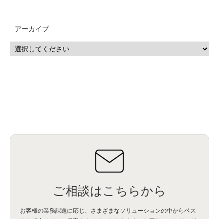
QRadar
(1)
SOC
(2)
セキュリティ監視サービス
(3)
標的型サイバー攻撃対策
(1)
MSP
(15)
Google Workspace
(5)
量子コンピューティング
(1)
IBM
(3)
Quantum
(2)
CP4D
(5)
Oracle
(1)
Snowflake
(1)
脆弱性
(2)
脆弱性調査
(4)
API
(11)
アーカイブ
IBM i
(9)
モダナイズ
(11)
RPG
(1)
HubSpot
(16)
MA
(24)
営業支援
(2)
マーケティングオートメーション
(13)
SASE
(11)
データ利活用
(2)
GWS
(2)
AppSheet
(1)
Cloud Identity
(1)
Google Meet
(1)
Unica
(1)
メール配信
(1)
グループウェア
(1)
サスティナビリティ
(1)
脱炭素
(1)
SSE
(1)
Db2
(1)
Db2WoC
(1)
Db2Warehouse
(1)
Db2wh
(1)
IIAS
(1)
ランサムウェア
(13)
ARM
(5)
ChatGPT
(3)
EDR
(9)
セキュリティアリーナ
(2)
ローカル5G
(3)
無線
(4)
ETL
(3)
IICS
(5)
illumio
(6)
マイクロセグメンテーション
(6)
サイバー攻撃
(9)
AWS
(13)
SPSS
(2)
SPSS Modeler
(4)
ライセンス
(1)
データ分析
(3)
タブレット端末サービス
(1)
BigQuery
(1)
CRM
(9)
HubSpot CRM
(6)
ServiceNow
(4)
試験対策
(2)
ギガらく5G
(2)
BigFix
(4)
情報漏えい
(2)
内部不正
(5)
エンドポイント管理
(2)
Netskope
(4)
DLP
(2)
IBM Cloud Pak for Data
(2)
BMS
(1)
導入
(1)
プロセス
(1)
標準化
(1)
コールセンター
(1)
AI OCR
(1)
オンプレミス型
(1)
クラウド型
(1)
IDMC
(2)
DataStage
(5)
Web-EDI
(1)
DX化
(3)
Web API
(1)
# IDMC
(1)
# IICS
(1)
NICMA
(1)
製造業
(3)
プロトコル
(1)
Tableau
(2)
ペーパーレス
(1)
AI-OCR
(1)
BPO
(1)
FAX
(1)
FAX受注
(1)
自動連携
(2)
効率化
(2)
BI
(5)
金融
(1)
比較
(1)
情報漏洩
(6)
CSPM
(1)
設定ミス
(1)
PSTNマイグレ
(1)
2024年問題
(1)
ご相談はこちらから
ISDN終了
(1)
Guardium
(3)
海外イベント
(4)
イベント
(1)
AI for Security
(1)
Security for AI
(1)
RSAC2024
(1)
RSA Conference 2024
(1)
パッチ管理
(3)
資産管理
(1)
ILMT
(1)
IT資産管理
(2)
サブキャパシティーライセンス
(1)
お客様の業務課題に応じ、さまざまなソリューションの中からベス
Flexera
(1)
MQ
(1)
データ連携
(1)
Verify
(5)
watsonx
(16)
生成AI
(26)