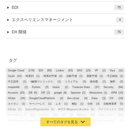
EDI
75
エクスペリエンスマネージメント
4
DX 開発
75
タグ
Google Cloud
(178)
EDI
(69)
Looker
(63)
SAS
(25)
VF
(2)
Viya
(11)
Viya4
(10)
時系列
(1)
時系列予測
(2)
自動予測
(1)
需要予測
(1)
不正検知
(1)
不正請求
(1)
4象限マトリックス
(1)
トライアル
(3)
散布図
(1)
無料
(3)
matplotlib
(1)
Python
(5)
titanic
(1)
Treasure Data
(37)
Security
(64)
Acoustic
(20)
DB
(6)
DR
(2)
google
(8)
Spanner
(2)
Metaverse
(1)
APM
(10)
AIOps
(24)
GoogleCloudPlatform
(4)
ibm-cloud
(4)
Data
(3)
DX
(19)
カイゼン
(1)
サーバーレス
(1)
ムダ
(1)
無駄
(1)
分析
(3)
自動車業界
(5)
GSuite
(1)
SourceRepositories
(1)
#GCP #Bigquery #Looker
(1)
アナリティクス
(15)
マーケティング
(12)
クラウド
(62)
IoT
(3)
Watson
(10)
セキュリティ
(70)
Data Science Experience (DSX)
(1)
Spark
(1)
Watson Machine Learning
(1)
オープンソース
(1)
チーム分析
(1)
機械学習
(3)
深層学習
(1)
DDI
(1)