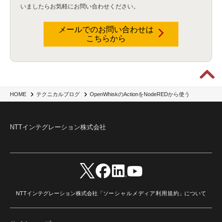
いましたらお気軽にお問い合わせください。
データウェアハウス
(3)
データレイク
(4)
DWH
(3)
RAG
(6)
AI
(14)
海外
(8)
ハッカソン
(6)
CES
(9)
若手
(8)
グローバル
(12)
musubiii
(6)
無線LAN
(1)
データインテグレーション
(20)
生成AI活用
(11)
海外研修
(4)
インド
(4)
メールでのお問い合わせは
こちらから
Data Governance
(1)
Data Management
(1)
Lineage
(1)
パスワード
(2)
IDaaS
(2)
ID管理
(3)
API Connect
(1)
AWS Cognito
(1)
black hat
(2)
DEFCON
(2)
BIツール
(1)
Ionic
(2)
SPSS CaDS
(1)
内部不正対策
(2)
特権ID管理
(3)
IBM App Connect
(1)
Aspera
(1)
Aspera on Cloud
(1)
CrowdStrike
(3)
IBM webMethods Integration
(1)
Mulesoft Anypoint Platform
(1)
IBM webMethods API Management
(1)
IBM API Connect
(1)
cdp
(3)
Engage Cros
(11)
動画
(5)
CES2025
(1)
OpenAI
(2)
Sora
(2)
Redshift
(1)
OpenWhiskのActionをNodeREDから使う
HOME
テクニカルブログ
どこでも学べる！あなたのためのナレッジセミナー
(5)
ECS
(1)
コンテナ
(3)
QuickSight
(1)
AI Agent
(4)
AIエージェント
(8)
Excel
(1)
iDoperation
(1)
不正アクセス
(1)
新入社員
(3)
セキュリティインシデント
(3)
インシデント
(4)
NTTインテグレーション株式会社
GenAI
(4)
USB
(1)
議事録
(1)
自動化
(1)
ISO20022
(2)
交通費精算
(9)
USBメモリ
(1)
Think
(1)
外国送金
(1)
電帳法（電子帳簿保存法）
(1)
暗号化通信プロトコル（TLS 1.3）
(1)
SDPF
(1)
RSAC2025
(1)
RSA Conference
(1)
RSAカンファレンス
(1)
セキュリティ意識
(1)
databricks
(2)
コラム
(18)
SFA
(1)
dataiku
(2)
Zscaler
(5)
Veo 3
(1)
AI動画生成
(2)
イベントレポート
(1)
Qilin
(1)
RaaS
(3)
サプライチェーン
(2)
Z-FILTER
(1)
Gemini
(2)
セキュリティ教育
(2)
未経験
(1)
MFA
(1)
データファブリック
(1)
データレイクハウスソリューション
(1)
NTTインテグレーション株式会社「
ソーシャルメディア利用規約
」について
CES 2026
(2)
ゼロトラストネットワーク
(3)
watsonx Orchestrate
(4)
Slack
(2)
wxo
(1)
プリビルドエージェント
(1)
自工会ガイドライン
(1)
脆弱性診断
(1)
SIEM
(1)
LLM
(1)
watsonx.ai
(1)
2025Zscalerアドカレンダー
(1)