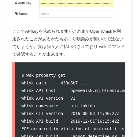
ここでAPIkeyを求められますがこれまでOpenWhiskを利
用されたことがあるかたもあまり馴染みが無いのではない
でしょうか。実は個々人に払い出されており wsk コマンド
で確認することが出来ます。
$ wsk property get

whisk auth      430c8b7.....

whisk API host      openwhisk.ng.bluemix.net

whisk API version   v1

whisk namespace     atg_tokida

whisk CLI version   2016-08-03T11:40:27Z

whisk API build     2016-12-01T16:15:42Z

EOF occurred in violation of protocol (_ssl.c:59