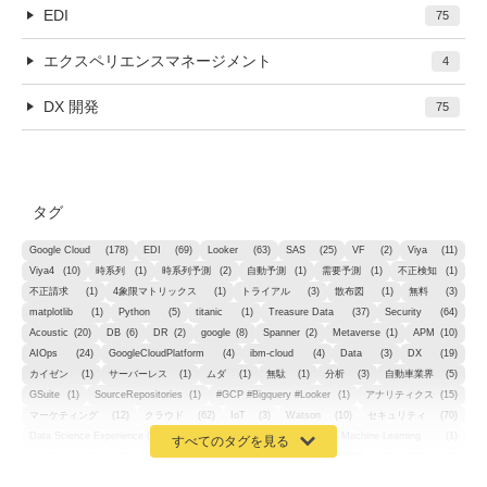
EDI
75
エクスペリエンスマネージメント
4
DX 開発
75
タグ
Google Cloud
(178)
EDI
(69)
Looker
(63)
SAS
(25)
VF
(2)
Viya
(11)
Viya4
(10)
時系列
(1)
時系列予測
(2)
自動予測
(1)
需要予測
(1)
不正検知
(1)
不正請求
(1)
4象限マトリックス
(1)
トライアル
(3)
散布図
(1)
無料
(3)
matplotlib
(1)
Python
(5)
titanic
(1)
Treasure Data
(37)
Security
(64)
Acoustic
(20)
DB
(6)
DR
(2)
google
(8)
Spanner
(2)
Metaverse
(1)
APM
(10)
AIOps
(24)
GoogleCloudPlatform
(4)
ibm-cloud
(4)
Data
(3)
DX
(19)
カイゼン
(1)
サーバーレス
(1)
ムダ
(1)
無駄
(1)
分析
(3)
自動車業界
(5)
GSuite
(1)
SourceRepositories
(1)
#GCP #Bigquery #Looker
(1)
アナリティクス
(15)
マーケティング
(12)
クラウド
(62)
IoT
(3)
Watson
(10)
セキュリティ
(70)
Data Science Experience (DSX)
(1)
Spark
(1)
Watson Machine Learning
(1)
オープンソース
(1)
チーム分析
(1)
機械学習
(3)
深層学習
(1)
DDI
(1)
QRadar
(1)
SOC
(2)
セキュリティ監視サービス
(3)
標的型サイバー攻撃対策
(1)