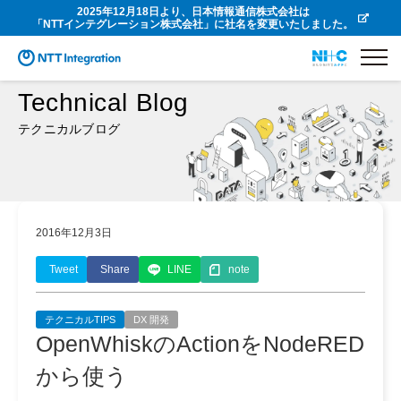
2025年12月18日より、日本情報通信株式会社は
「NTTインテグレーション株式会社」に社名を変更いたしました。
Technical Blog
テクニカルブログ
2016年12月3日
Tweet
Share
LINE
note
テクニカルTIPS
DX 開発
OpenWhiskのActionをNodeRED
から使う