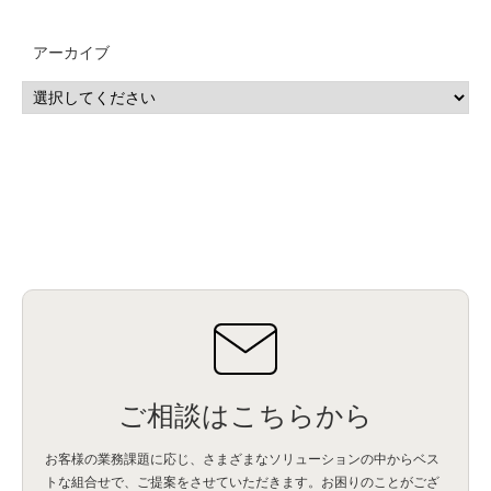
MSP
(15)
Google Workspace
(5)
量子コンピューティング
(1)
IBM
(3)
Quantum
(2)
CP4D
(5)
Oracle
(1)
Snowflake
(1)
脆弱性
(2)
脆弱性調査
(4)
API
(11)
アーカイブ
IBM i
(9)
モダナイズ
(11)
RPG
(1)
HubSpot
(16)
MA
(24)
営業支援
(2)
マーケティングオートメーション
(13)
SASE
(11)
データ利活用
(2)
GWS
(2)
AppSheet
(1)
Cloud Identity
(1)
Google Meet
(1)
Unica
(1)
メール配信
(1)
グループウェア
(1)
サスティナビリティ
(1)
脱炭素
(1)
SSE
(1)
Db2
(1)
Db2WoC
(1)
Db2Warehouse
(1)
Db2wh
(1)
IIAS
(1)
ランサムウェア
(13)
ARM
(5)
ChatGPT
(3)
EDR
(9)
セキュリティアリーナ
(2)
ローカル5G
(3)
無線
(4)
ETL
(3)
IICS
(5)
illumio
(6)
マイクロセグメンテーション
(6)
サイバー攻撃
(9)
AWS
(13)
SPSS
(2)
SPSS Modeler
(4)
ライセンス
(1)
データ分析
(3)
タブレット端末サービス
(1)
BigQuery
(1)
CRM
(9)
HubSpot CRM
(6)
ServiceNow
(4)
試験対策
(2)
ギガらく5G
(2)
BigFix
(4)
情報漏えい
(2)
内部不正
(5)
エンドポイント管理
(2)
Netskope
(4)
DLP
(2)
IBM Cloud Pak for Data
(2)
BMS
(1)
導入
(1)
プロセス
(1)
標準化
(1)
コールセンター
(1)
AI OCR
(1)
オンプレミス型
(1)
クラウド型
(1)
IDMC
(2)
DataStage
(5)
Web-EDI
(1)
DX化
(3)
Web API
(1)
# IDMC
(1)
# IICS
(1)
NICMA
(1)
製造業
(3)
プロトコル
(1)
Tableau
(2)
ペーパーレス
(1)
AI-OCR
(1)
BPO
(1)
FAX
(1)
FAX受注
(1)
自動連携
(2)
効率化
(2)
BI
(5)
金融
(1)
比較
(1)
情報漏洩
(6)
CSPM
(1)
設定ミス
(1)
PSTNマイグレ
(1)
2024年問題
(1)
ご相談はこちらから
ISDN終了
(1)
Guardium
(3)
海外イベント
(4)
イベント
(1)
AI for Security
(1)
Security for AI
(1)
RSAC2024
(1)
RSA Conference 2024
(1)
パッチ管理
(3)
資産管理
(1)
ILMT
(1)
IT資産管理
(2)
サブキャパシティーライセンス
(1)
お客様の業務課題に応じ、さまざまなソリューションの中からベス
Flexera
(1)
MQ
(1)
データ連携
(1)
Verify
(5)
watsonx
(16)
生成AI
(26)
トな組合せで、
ご提案をさせていただきます。お困りのことがござ
Wi-Fi
(1)
データレイクハウス
(5)
watsonx.data
(3)
データベース
(3)