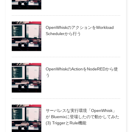
OpenWhiskのアクションをWorkload
Schedulerから行う
OpenWhiskのActionをNodeREDから使
う
サーバレスな実行環境「OpenWhisk」
が Bluemixに登場したので動かしてみた
(3) TriggerとRule機能