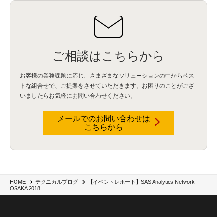
BIツール
(1)
Ionic
(2)
SPSS CaDS
(1)
内部不正対策
(2)
特権ID管理
(3)
IBM App Connect
(1)
Aspera
(1)
Aspera on Cloud
(1)
CrowdStrike
(3)
IBM webMethods Integration
(1)
Mulesoft Anypoint Platform
(1)
IBM webMethods API Management
(1)
IBM API Connect
(1)
cdp
(3)
Engage Cros
(11)
動画
(5)
CES2025
(1)
OpenAI
(2)
Sora
(2)
Redshift
(1)
どこでも学べる！あなたのためのナレッジセミナー
(5)
ECS
(1)
コンテナ
(3)
ご相談はこちらから
QuickSight
(1)
AI Agent
(4)
AIエージェント
(8)
Excel
(1)
iDoperation
(1)
不正アクセス
(1)
新入社員
(3)
セキュリティインシデント
(3)
インシデント
(4)
お客様の業務課題に応じ、さまざまなソリューションの中からベス
GenAI
(4)
USB
(1)
議事録
(1)
自動化
(1)
ISO20022
(2)
交通費精算
(9)
トな組合せで、
ご提案をさせていただきます。お困りのことがござ
USBメモリ
(1)
Think
(1)
外国送金
(1)
電帳法（電子帳簿保存法）
(1)
いましたらお気軽にお問い合わせください。
暗号化通信プロトコル（TLS 1.3）
(1)
SDPF
(1)
RSAC2025
(1)
RSA Conference
(1)
RSAカンファレンス
(1)
セキュリティ意識
(1)
databricks
(2)
コラム
(18)
SFA
(1)
dataiku
(2)
Zscaler
(5)
Veo 3
(1)
AI動画生成
(2)
イベントレポート
(1)
Qilin
(1)
メールでのお問い合わせは
RaaS
(3)
サプライチェーン
(2)
Z-FILTER
(1)
Gemini
(2)
セキュリティ教育
(2)
こちらから
未経験
(1)
MFA
(1)
データファブリック
(1)
データレイクハウスソリューション
(1)
CES 2026
(2)
ゼロトラストネットワーク
(3)
watsonx Orchestrate
(4)
Slack
(2)
wxo
(1)
プリビルドエージェント
(1)
自工会ガイドライン
(1)
脆弱性診断
(1)
SIEM
(1)
LLM
(1)
watsonx.ai
(1)
2025Zscalerアドカレンダー
(1)
#2025Zscalerアドカレンダー
(1)
Red Hat OpenShift
(2)
インフラモダナイズ
(2)
脱VMware
(2)
サイバーセキュリティ
(2)
IBM Cloud
(1)
Alteryx
(5)
Project BOB
(2)
【イベントレポート】SAS Analytics Network
HOME
テクニカルブログ
AI駆動型開発
(3)
Bob
(6)
Antigravity
(3)
AI駆動開発
(4)
OSAKA 2018
NI+Cインシデント緊急収束サービス
(1)
キャンペーン
(1)
DX開発
(3)
スマートゴー
(3)
Smart Go
(3)
AI駆動開発、Project BOB、生成AI活用
(1)
Bobathon
(3)
Alteryx One
(3)
ランサムウェア対策
(1)
Flow
(1)
Veo3.1
(1)
Apache Iceberg
(1)
パスキー
(1)