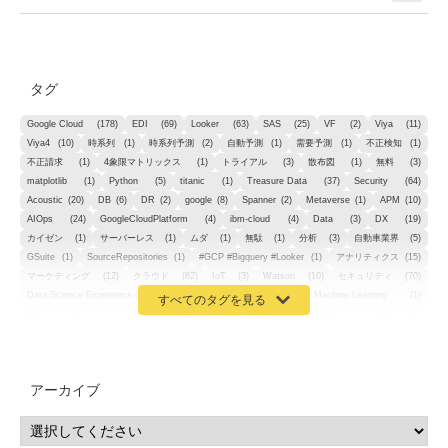
タグ
Google Cloud
(178)
EDI
(69)
Looker
(63)
SAS
(25)
VF
(2)
Viya
(11)
Viya4
(10)
時系列
(1)
時系列予測
(2)
自動予測
(1)
需要予測
(1)
不正検知
(1)
不正請求
(1)
4象限マトリックス
(1)
トライアル
(3)
散布図
(1)
無料
(3)
matplotlib
(1)
Python
(5)
titanic
(1)
Treasure Data
(37)
Security
(64)
Acoustic
(20)
DB
(6)
DR
(2)
google
(8)
Spanner
(2)
Metaverse
(1)
APM
(10)
AIOps
(24)
GoogleCloudPlatform
(4)
ibm-cloud
(4)
Data
(3)
DX
(19)
カイゼン
(1)
サーバーレス
(1)
ムダ
(1)
無駄
(1)
分析
(3)
自動車業界
(5)
GSuite
(1)
SourceRepositories
(1)
#GCP #Bigquery #Looker
(1)
アナリティクス
(15)
マーケティング
(12)
クラウド
(62)
IoT
(3)
Watson
(10)
セキュリティ
(70)
Data Science Experience (DSX)
(1)
Spark
(1)
Watson Machine Learning
(1)
オープンソース
(1)
チーム分析
(1)
機械学習
(3)
深層学習
(1)
DDI
(1)
QRadar
(1)
SOC
(2)
セキュリティ監視サービス
(3)
標的型サイバー攻撃対策
(1)
MSP
(15)
Google Workspace
(5)
量子コンピューティング
(1)
IBM
(3)
Quantum
(2)
CP4D
(5)
Oracle
(1)
Snowflake
(1)
脆弱性
(2)
脆弱性調査
(4)
API
(11)
アーカイブ
IBM i
(9)
モダナイズ
(11)
RPG
(1)
HubSpot
(16)
MA
(24)
営業支援
(2)
マーケティングオートメーション
(13)
SASE
(11)
データ利活用
(2)
GWS
(2)
AppSheet
(1)
Cloud Identity
(1)
Google Meet
(1)
Unica
(1)
メール配信
(1)
グループウェア
(1)
サスティナビリティ
(1)
脱炭素
(1)
SSE
(1)
Db2
(1)