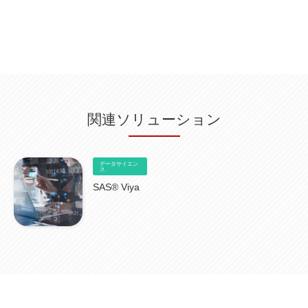
Db2WoC
(1)
Db2Warehouse
(1)
Db2wh
(1)
IIAS
(1)
ランサムウェア
(13)
ARM
(5)
ChatGPT
(3)
EDR
(9)
セキュリティアリーナ
(2)
ローカル5G
(3)
無線
(4)
ETL
(3)
IICS
(5)
illumio
(6)
マイクロセグメンテーション
(6)
サイバー攻撃
(9)
AWS
(13)
SPSS
(2)
SPSS Modeler
(4)
ライセンス
(1)
データ分析
(3)
タブレット端末サービス
(1)
BigQuery
(1)
CRM
(9)
HubSpot CRM
(6)
ServiceNow
(4)
試験対策
(2)
ギガらく5G
(2)
BigFix
(4)
情報漏えい
(2)
内部不正
(5)
エンドポイント管理
(2)
Netskope
(4)
DLP
(2)
IBM Cloud Pak for Data
(2)
BMS
(1)
導入
(1)
プロセス
(1)
標準化
(1)
関連ソリューション
コールセンター
(1)
AI OCR
(1)
オンプレミス型
(1)
クラウド型
(1)
IDMC
(2)
DataStage
(5)
Web-EDI
(1)
DX化
(3)
Web API
(1)
# IDMC
(1)
# IICS
(1)
NICMA
(1)
製造業
(3)
プロトコル
(1)
Tableau
(2)
ペーパーレス
(1)
AI-OCR
(1)
BPO
(1)
FAX
(1)
FAX受注
(1)
自動連携
(2)
効率化
(2)
BI
(5)
金融
(1)
データサイエン
比較
(1)
情報漏洩
(6)
CSPM
ス
(1)
設定ミス
(1)
PSTNマイグレ
(1)
2024年問題
(1)
ISDN終了
(1)
Guardium
(3)
海外イベント
(4)
イベント
(1)
AI for Security
(1)
SAS® Viya
Security for AI
(1)
RSAC2024
(1)
RSA Conference 2024
(1)
パッチ管理
(3)
資産管理
(1)
ILMT
(1)
IT資産管理
(2)
サブキャパシティーライセンス
(1)
Flexera
(1)
MQ
(1)
データ連携
(1)
Verify
(5)
watsonx
(16)
生成AI
(26)
Wi-Fi
(1)
データレイクハウス
(5)
watsonx.data
(3)
データベース
(3)
データウェアハウス
(3)
データレイク
(4)
DWH
(3)
RAG
(6)
AI
(14)
海外
(8)
ハッカソン
(6)
CES
(9)
若手
(8)
グローバル
(12)
musubiii
(6)
無線LAN
(1)
データインテグレーション
(20)
生成AI活用
(11)
海外研修
(4)
インド
(4)
Data Governance
(1)
Data Management
(1)
Lineage
(1)
パスワード
(2)
IDaaS
(2)
ID管理
(3)
API Connect
(1)
AWS Cognito
(1)
black hat
(2)
DEFCON
(2)