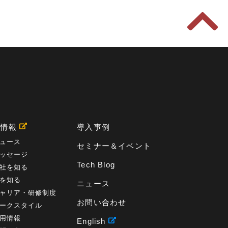
BPO
(1)
FAX
(1)
FAX受注
(1)
自動連携
(2)
効率化
(2)
BI
(5)
金融
(1)
比較
(1)
情報漏洩
(6)
CSPM
(1)
設定ミス
(1)
PSTNマイグレ
(1)
2024年問題
(1)
ISDN終了
(1)
Guardium
(3)
海外イベント
(4)
イベント
(1)
AI for Security
(1)
Security for AI
(1)
RSAC2024
(1)
RSA Conference 2024
(1)
パッチ管理
(3)
資産管理
(1)
ILMT
(1)
IT資産管理
(2)
サブキャパシティーライセンス
(1)
Flexera
(1)
MQ
(1)
データ連携
(1)
Verify
(5)
watsonx
(16)
生成AI
(26)
Wi-Fi
(1)
用情報
導入事例
データレイクハウス
(5)
watsonx.data
(3)
データベース
(3)
データウェアハウス
(3)
ュース
セミナー＆イベント
データレイク
(4)
DWH
(3)
RAG
(6)
AI
(14)
ッセージ
海外
(8)
ハッカソン
(6)
CES
(9)
若手
(8)
Tech Blog
社を知る
グローバル
(12)
musubiii
(6)
無線LAN
(1)
を知る
データインテグレーション
(20)
生成AI活用
(11)
ニュース
海外研修
(4)
インド
(4)
Data Governance
(1)
ャリア・研修制度
お問い合わせ
Data Management
(1)
Lineage
(1)
ークスタイル
パスワード
(2)
IDaaS
(2)
ID管理
(3)
用情報
English
API Connect
(1)
AWS Cognito
(1)
black hat
(2)