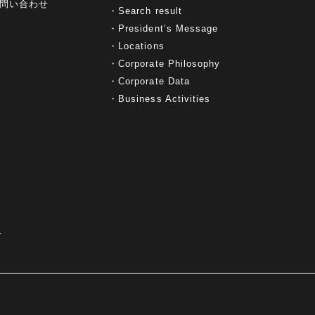
問い合わせ
DEFCON
(2)
BIツール
(1)
Ionic
(2)
Search result
SPSS CaDS
(1)
内部不正対策
(2)
President’s Message
特権ID管理
(3)
IBM App Connect
(1)
Aspera
(1)
Locations
Aspera on Cloud
(1)
CrowdStrike
(3)
Corporate Philosophy
IBM webMethods Integration
(1)
Corporate Data
Mulesoft Anypoint Platform
(1)
IBM webMethods API Management
(1)
Business Activities
IBM API Connect
(1)
cdp
(3)
Engage Cros
(11)
動画
(5)
CES2025
(1)
OpenAI
(2)
Sora
(2)
Redshift
(1)
どこでも学べる！あなたのためのナレッジセミナ
(5)
ー
ECS
(1)
コンテナ
(3)
QuickSight
(1)
AI Agent
(4)
AIエージェント
(8)
Excel
(1)
iDoperation
(1)
不正アクセス
(1)
新入社員
(3)
セキュリティインシデント
(3)
インシデント
(4)
て
GenAI
(4)
USB
(1)
議事録
(1)
自動化
(1)
ISO20022
(2)
交通費精算
(8)
USBメモリ
(1)
Think
(1)
外国送金
(1)
電帳法（電子帳簿保存法）
(1)
暗号化通信プロトコル（TLS 1.3）
(1)
SDPF
(1)
RSAC2025
(1)
RSA Conference
(1)