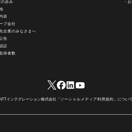
+Cの歩み
お
地
内容
ープ会社
先企業のみなさまへ
公告
認証
取得者数
NTTインテグレーション株式会社「
ソーシャルメディア利用規約
」につい