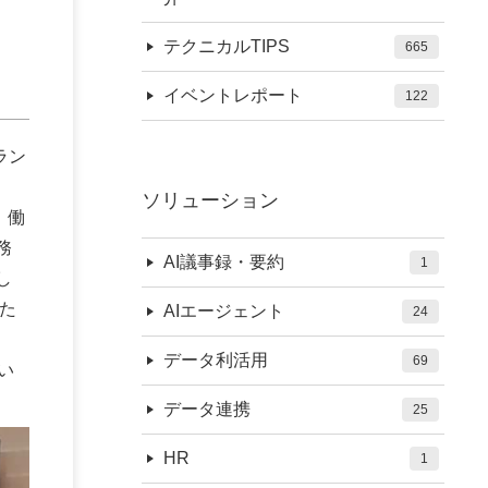
）
テクニカルTIPS
665
イベントレポート
122
ラン
ソリューション
、働
務
AI議事録・要約
1
し
た
AIエージェント
24
データ利活用
69
い
データ連携
25
HR
1