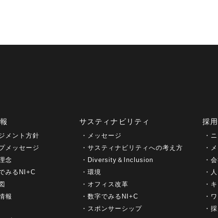
情報
サスティナビリティ
採
ジメント方針
メッセージ
ニ
プメッセージ
サスティナビリティへの考え方
メ
理念
Diversity＆Inclusion
会
でみるNI+C
環境
人
図
オフィス改革
キ
情報
数字でみるNI+C
ワ
スポンサーシップ
採